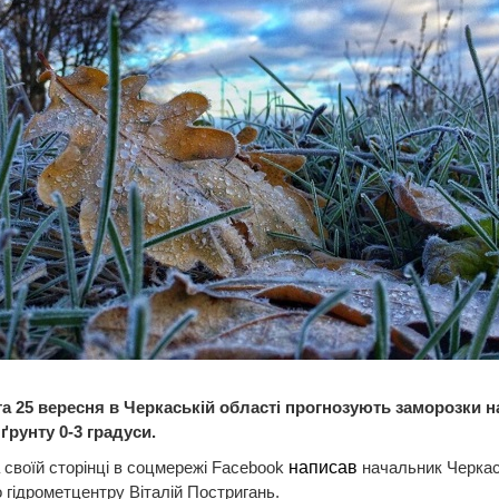
 та 25 вересня в Черкаській області прогнозують заморозки н
ґрунту 0-3 градуси.
 своїй сторінці в соцмережі Facebook
написав
начальник Черкас
 гідрометцентру Віталій Постригань.