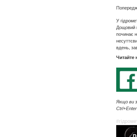
Попереджа
У гідроме
Дощовий ц
починає н
несуттєви
вдень, за
Читайте 
Якщо ви з
Ctrl+Enter
#гідроме