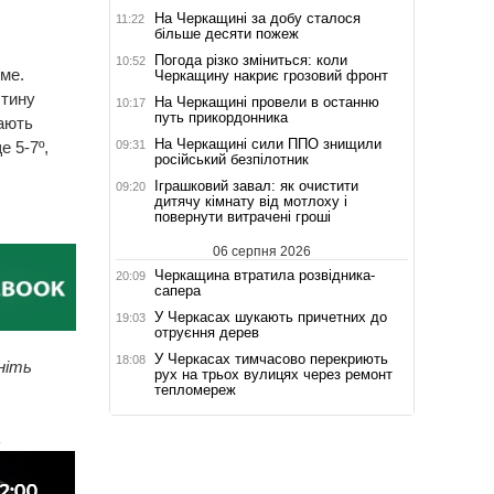
На Черкащині за добу сталося
11:22
більше десяти пожеж
Погода різко зміниться: коли
10:52
ме.
Черкащину накриє грозовий фронт
стину
На Черкащині провели в останню
10:17
путь прикордонника
тають
На Черкащині сили ППО знищили
09:31
 5-7º,
російський безпілотник
Іграшковий завал: як очистити
09:20
дитячу кімнату від мотлоху і
повернути витрачені гроші
06 серпня 2026
Черкащина втратила розвідника-
20:09
сапера
У Черкасах шукають причетних до
19:03
отруєння дерев
У Черкасах тимчасово перекриють
18:08
ніть
рух на трьох вулицях через ремонт
тепломереж