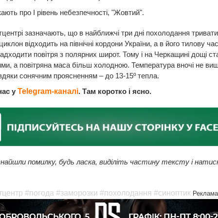
ють про І рівень небезпечності, "Жовтий".
тцентрі зазначають, що в найближчі три дні похолодання тривати
иклон відходить на північні кордони України, а в його тилову ча
адходити повітря з полярних широт. Тому і на Черкащині дощі с
ми, а повітряна маса більш холодною. Температура вночі не вище
вдяки сонячним проясненням – до 13-15º тепла.
нас у
Telegram-каналі
. Там коротко і ясно.
найшли помилку, будь ласка, виділіть частину тексту і натис
тцентр
#погода
#заморозки
#похолодання
#синоптик
Реклама