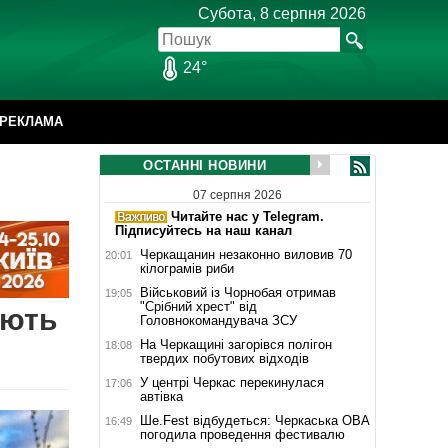
Субота, 8 серпня 2026
24°
РЕКЛАМА
ОСТАННІ НОВИНИ
07 серпня 2026
Читайте нас у Telegram.
Підписуйтесь на наш канал
Черкащанин незаконно виловив 70
20:01
кілограмів риби
Військовий із Чорнобая отримав
19:05
"Срібний хрест" від
ують
Головнокомандувача ЗСУ
На Черкащині загорівся полігон
18:08
твердих побутових відходів
У центрі Черкас перекинулася
17:06
автівка
Ше.Fest відбудеться: Черкаська ОВА
16:49
погодила проведення фестивалю