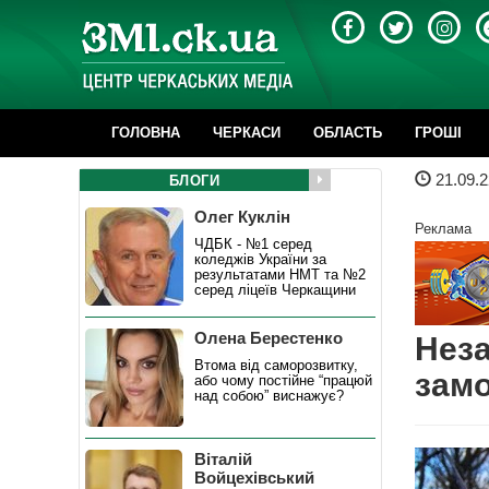
ГОЛОВНА
ЧЕРКАСИ
ОБЛАСТЬ
ГРОШІ
21.09.2
БЛОГИ
Олег Куклін
Реклама
ЧДБК - №1 серед
коледжів України за
результатами НМТ та №2
серед ліцеїв Черкащини
Олена Берестенко
Неза
Втома від саморозвитку,
зам
або чому постійне “працюй
над собою” виснажує?
Віталій
Войцехівський