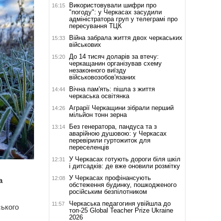
Використовували шифри про
16:15
"погоду": у Черкасах засудили
адміністратора груп у телеграмі про
пересування ТЦК
Війна забрала життя двох черкаських
15:33
військових
До 14 тисяч доларів за втечу:
15:20
черкащанин організував схему
незаконного виїзду
військовозобов'язаних
Вічна пам'ять: пішла з життя
14:44
черкаська освітянка
Аграрії Черкащини зібрали перший
14:26
мільйон тонн зерна
Без генератора, пандуса та з
13:14
аварійною душовою: у Черкасах
перевірили гуртожиток для
переселенців
У Черкасах готують дороги біля шкіл
12:31
і дитсадків: де вже оновили розмітку
У Черкасах профінансують
12:08
а
обстеження будинку, пошкодженого
російським безпілотником
Черкаська педагогиня увійшла до
11:57
ького
топ-25 Global Teacher Prize Ukraine
2026