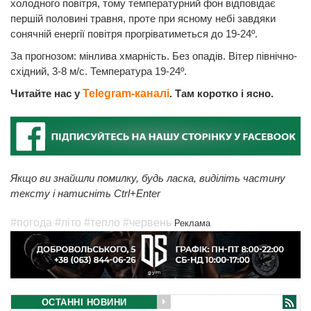
холодного повітря, тому температурний фон відповідає
першій половині травня, проте при ясному небі завдяки
сонячній енергії повітря прогріватиметься до 19-24º.
За прогнозом: мінлива хмарність. Без опадів. Вітер північно-
східний, 3-8 м/с. Температура 19-24º.
Читайте нас у
Telegram-каналі
. Там коротко і ясно.
Якщо ви знайшли помилку, будь ласка, виділіть частину
тексту і натисніть Ctrl+Enter
#погода
#літо
#тепло
#червень
Реклама
ОСТАННІ НОВИНИ