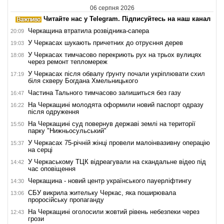
06 серпня 2026
Читайте нас у Telegram. Підписуйтесь на наш канал
Черкащина втратила розвідника-сапера
20:09
У Черкасах шукають причетних до отруєння дерев
19:03
У Черкасах тимчасово перекриють рух на трьох вулицях
18:08
через ремонт тепломереж
У Черкасах після обвалу ґрунту почали укріплювати схил
17:19
біля скверу Богдана Хмельницького
Частина Тального тимчасово залишиться без газу
16:47
На Черкащині молодята оформили новий паспорт одразу
16:22
після одруження
На Черкащині суд повернув державі землі на території
15:50
парку "Нижньосульський"
У Черкасах 75-річній жінці провели малоінвазивну операцію
15:37
на серці
У Черкаському ТЦК відреагували на скандальне відео під
14:42
час оповіщення
Черкащина - новий центр українського пауерліфтингу
14:30
СБУ викрила жительку Черкас, яка поширювала
13:06
проросійську пропаганду
На Черкащині оголосили жовтий рівень небезпеки через
12:43
грози