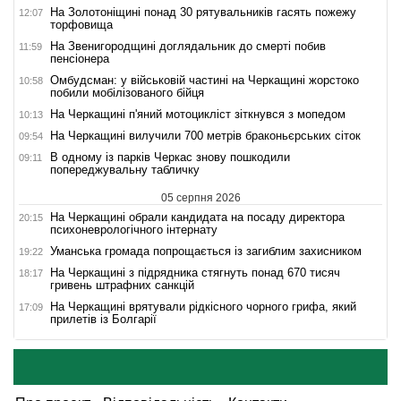
На Золотоніщині понад 30 рятувальників гасять пожежу
12:07
торфовища
На Звенигородщині доглядальник до смерті побив
11:59
пенсіонера
Омбудсман: у військовій частині на Черкащині жорстоко
10:58
побили мобілізованого бійця
На Черкащині п'яний мотоцикліст зіткнувся з мопедом
10:13
На Черкащині вилучили 700 метрів браконьєрських сіток
09:54
В одному із парків Черкас знову пошкодили
09:11
попереджувальну табличку
05 серпня 2026
На Черкащині обрали кандидата на посаду директора
20:15
психоневрологічного інтернату
Уманська громада попрощається із загиблим захисником
19:22
На Черкащині з підрядника стягнуть понад 670 тисяч
18:17
гривень штрафних санкцій
На Черкащині врятували рідкісного чорного грифа, який
17:09
прилетів із Болгарії