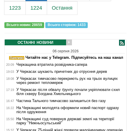
1223
1224
Остання
Всього новин: 28659
Всього сторiнок: 1433
ОСТАННІ НОВИНИ
06 серпня 2026
Читайте нас у Telegram. Підписуйтесь на наш канал
Черкащина втратила розвідника-сапера
20:09
У Черкасах шукають причетних до отруєння дерев
19:03
У Черкасах тимчасово перекриють рух на трьох вулицях
18:08
через ремонт тепломереж
У Черкасах після обвалу ґрунту почали укріплювати схил
17:19
біля скверу Богдана Хмельницького
Частина Тального тимчасово залишиться без газу
16:47
На Черкащині молодята оформили новий паспорт одразу
16:22
після одруження
На Черкащині суд повернув державі землі на території
15:50
парку "Нижньосульський"
У Черкасах 75-річній жінці провели малоінвазивну операцію
15:37