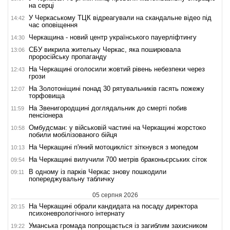
на серці
У Черкаському ТЦК відреагували на скандальне відео під
14:42
час оповіщення
Черкащина - новий центр українського пауерліфтингу
14:30
СБУ викрила жительку Черкас, яка поширювала
13:06
проросійську пропаганду
На Черкащині оголосили жовтий рівень небезпеки через
12:43
грози
На Золотоніщині понад 30 рятувальників гасять пожежу
12:07
торфовища
На Звенигородщині доглядальник до смерті побив
11:59
пенсіонера
Омбудсман: у військовій частині на Черкащині жорстоко
10:58
побили мобілізованого бійця
На Черкащині п'яний мотоцикліст зіткнувся з мопедом
10:13
На Черкащині вилучили 700 метрів браконьєрських сіток
09:54
В одному із парків Черкас знову пошкодили
09:11
попереджувальну табличку
05 серпня 2026
На Черкащині обрали кандидата на посаду директора
20:15
психоневрологічного інтернату
Уманська громада попрощається із загиблим захисником
19:22