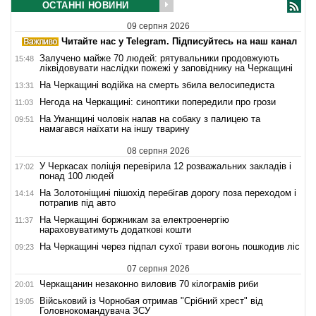
ОСТАННІ НОВИНИ
09 серпня 2026
Читайте нас у Telegram. Підписуйтесь на наш канал
Залучено майже 70 людей: рятувальники продовжують
15:48
ліквідовувати наслідки пожежі у заповіднику на Черкащині
На Черкащині водійка на смерть збила велосипедиста
13:31
Негода на Черкащині: синоптики попередили про грози
11:03
На Уманщині чоловік напав на собаку з палицею та
09:51
намагався наїхати на іншу тварину
08 серпня 2026
У Черкасах поліція перевірила 12 розважальних закладів і
17:02
понад 100 людей
На Золотоніщині пішохід перебігав дорогу поза переходом і
14:14
потрапив під авто
На Черкащині боржникам за електроенергію
11:37
нараховуватимуть додаткові кошти
На Черкащині через підпал сухої трави вогонь пошкодив ліс
09:23
07 серпня 2026
Черкащанин незаконно виловив 70 кілограмів риби
20:01
Військовий із Чорнобая отримав "Срібний хрест" від
19:05
Головнокомандувача ЗСУ