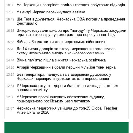
На Черкащині загорівся полігон твердих побутових відходів
18:08
У центрі Черкас перекинулася автівка
17:06
Ше.Fest відбудеться: Черкаська ОВА погодила проведення
16:49
фестивалю
Використовували шифри про "погоду": у Черкасах засудили
16:15
адміністратора груп у телеграмі про пересування ТЦК
Війна забрала життя двох черкаських військових
15:33
До 14 тисяч доларів за втечу: черкащанин організував
15:20
схему незаконного виїзду військовозобов'язаних
Вічна пам'ять: пішла з життя черкаська освітянка
14:44
Аграрії Черкащини зібрали перший мільйон тонн зерна
14:26
Без генератора, пандуса та з аварійною душовою: у
13:14
Черкасах перевірили гуртожиток для переселенців
У Черкасах готують дороги біля шкіл і дитсадків: де вже
12:31
оновили розмітку
У Черкасах профінансують обстеження будинку,
12:08
пошкодженого російським безпілотником
Черкаська педагогиня увійшла до топ-25 Global Teacher
11:57
Prize Ukraine 2026