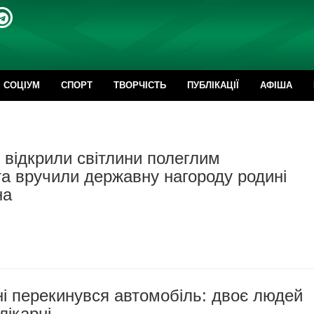
CОЦІУМ
СПОРТ
ТВОРЧІСТЬ
ПУБЛІКАЦІЇ
АФІША
відкрили світлини полеглим
а вручили державну нагороду родині
на
і перекинувся автомобіль: двоє людей
лікарні