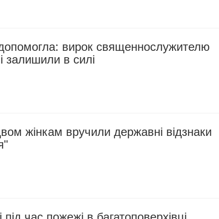
 допомогла: вирок священнослужителю
 залишили в силі
вом жінкам вручили державні відзнаки
я"
 під час пожежі в багатоповерхівці