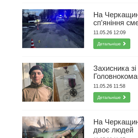
На Черкащині
сп'яніння см
11.05.26 12:09
Детальніше
Захисника зі
Головнокома
11.05.26 11:58
Детальніше
На Черкащин
двоє людей