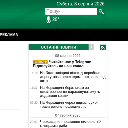
Субота, 8 серпня 2026
28°
РЕКЛАМА
ОСТАННІ НОВИНИ
08 серпня 2026
Читайте нас у Telegram.
Підписуйтесь на наш канал
На Золотоніщині пішохід перебігав
14:14
дорогу поза переходом і потрапив під
авто
На Черкащині боржникам за
11:37
електроенергію нараховуватимуть
додаткові кошти
На Черкащині через підпал сухої
09:23
трави вогонь пошкодив ліс
07 серпня 2026
Черкащанин незаконно виловив 70
20:01
кілограмів риби