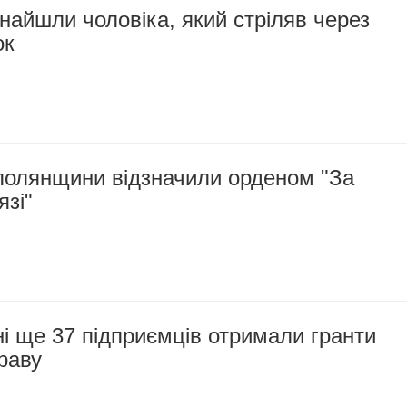
найшли чоловіка, який стріляв через
ок
олянщини відзначили орденом "За
язі"
і ще 37 підприємців отримали гранти
раву