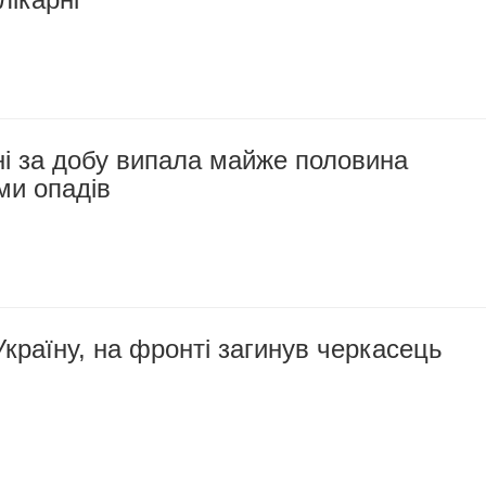
і за добу випала майже половина
ми опадів
раїну, на фронті загинув черкасець