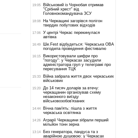
Військовий із Чорнобая отримав
19:05
"Срібний хрест" від
Головнокомандувача ЗСУ
На Черкащині загорівся полігон
18:08
твердих побутових відходів
У центрі Черкас перекинулася
17:06
автівка
Ше.Fest відбудеться: Черкаська ОВА
16:49
погодила проведення фестивалю
Використовували шифри про
16:15
"погоду": у Черкасах засудили
адміністратора груп у телеграмі про
пересування ТЦК
Війна забрала життя двох черкаських
15:33
військових
До 14 тисяч доларів за втечу:
15:20
черкащанин організував схему
незаконного виїзду
військовозобов'язаних
Вічна пам'ять: пішла з життя
14:44
черкаська освітянка
Аграрії Черкащини зібрали перший
14:26
мільйон тонн зерна
Без генератора, пандуса та з
13:14
аварійною душовою: у Черкасах