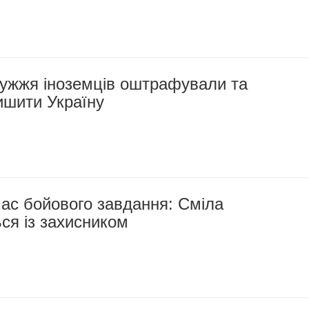
ружжя іноземців оштрафували та
ишити Україну
час бойового завдання: Сміла
ся із захисником