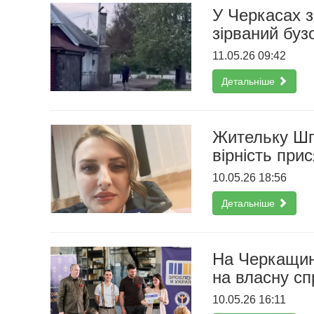
У Черкасах з
зірваний буз
11.05.26 09:42
Детальніше
Жительку Шп
вірність прис
10.05.26 18:56
Детальніше
На Черкащин
на власну сп
10.05.26 16:11