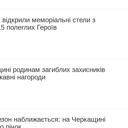
 відкрили меморіальні стели з
5 полеглих Героїв
ині родинам загиблих захисників
жавні нагороди
езон наближається: на Черкащині
о річок