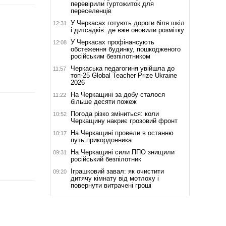
перевірили гуртожиток для
переселенців
У Черкасах готують дороги біля шкіл
12:31
і дитсадків: де вже оновили розмітку
У Черкасах профінансують
12:08
обстеження будинку, пошкодженого
російським безпілотником
Черкаська педагогиня увійшла до
11:57
топ-25 Global Teacher Prize Ukraine
2026
На Черкащині за добу сталося
11:22
більше десяти пожеж
Погода різко зміниться: коли
10:52
Черкащину накриє грозовий фронт
На Черкащині провели в останню
10:17
путь прикордонника
На Черкащині сили ППО знищили
09:31
російський безпілотник
Іграшковий завал: як очистити
09:20
дитячу кімнату від мотлоху і
повернути витрачені гроші