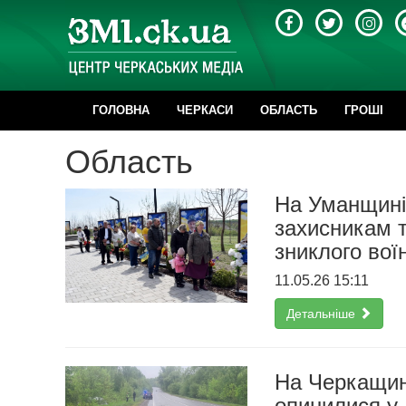
ГОЛОВНА
ЧЕРКАСИ
ОБЛАСТЬ
ГРОШІ
Область
На Уманщині 
захисникам т
зниклого вої
11.05.26 15:11
Детальніше
На Черкащин
опинилися у 