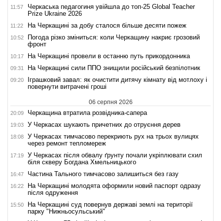
Черкаська педагогиня увійшла до топ-25 Global Teacher
11:57
Prize Ukraine 2026
На Черкащині за добу сталося більше десяти пожеж
11:22
Погода різко зміниться: коли Черкащину накриє грозовий
10:52
фронт
На Черкащині провели в останню путь прикордонника
10:17
На Черкащині сили ППО знищили російський безпілотник
09:31
Іграшковий завал: як очистити дитячу кімнату від мотлоху і
09:20
повернути витрачені гроші
06 серпня 2026
Черкащина втратила розвідника-сапера
20:09
У Черкасах шукають причетних до отруєння дерев
19:03
У Черкасах тимчасово перекриють рух на трьох вулицях
18:08
через ремонт тепломереж
У Черкасах після обвалу ґрунту почали укріплювати схил
17:19
біля скверу Богдана Хмельницького
Частина Тального тимчасово залишиться без газу
16:47
На Черкащині молодята оформили новий паспорт одразу
16:22
після одруження
На Черкащині суд повернув державі землі на території
15:50
парку "Нижньосульський"