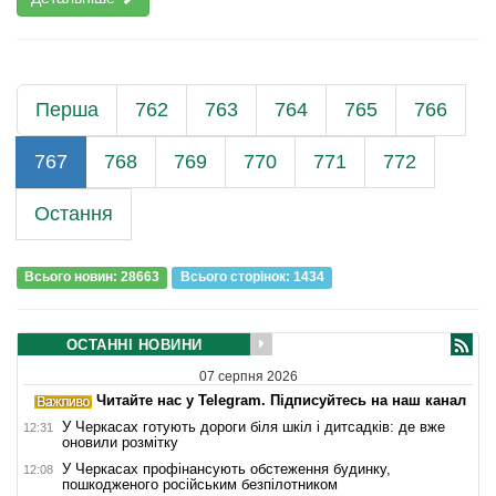
Перша
762
763
764
765
766
767
768
769
770
771
772
Остання
Всього новин: 28663
Всього сторiнок: 1434
ОСТАННІ НОВИНИ
07 серпня 2026
Читайте нас у Telegram. Підписуйтесь на наш канал
У Черкасах готують дороги біля шкіл і дитсадків: де вже
12:31
оновили розмітку
У Черкасах профінансують обстеження будинку,
12:08
пошкодженого російським безпілотником