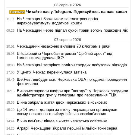
08 серпня 2026
Читайте нас у Telegram. Підписуйтесь на наш канал
На Черкащині боржникам за електроенергію
11:37
нараховуватимуть додаткові кошти
На Черкащині через підпал сухої трави вогонь пошкодив ліс
09:23
07 серпня 2026
Черкащанин незаконно виловив 70 кілограмів риби
20:01
Військовий із Чорнобая отримав "Срібний хрест" від
19:05
Головнокомандувача ЗСУ
На Черкащині загорівся полігон твердих побутових відходів
18:08
У центрі Черкас перекинулася автівка
17:06
Ше.Fest відбудеться: Черкаська ОВА погодила проведення
16:49
фестивалю
Використовували шифри про "погоду": у Черкасах засудили
16:15
адміністратора груп у телеграмі про пересування ТЦК
Війна забрала життя двох черкаських військових
15:33
До 14 тисяч доларів за втечу: черкащанин організував
15:20
схему незаконного виїзду військовозобов'язаних
Вічна пам'ять: пішла з життя черкаська освітянка
14:44
Аграрії Черкащини зібрали перший мільйон тонн зерна
14:26