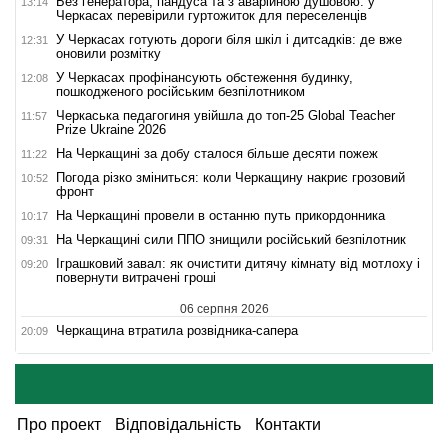
Без генератора, пандуса та з аварійною душовою: у
13:14
Черкасах перевірили гуртожиток для переселенців
У Черкасах готують дороги біля шкіл і дитсадків: де вже
12:31
оновили розмітку
У Черкасах профінансують обстеження будинку,
12:08
пошкодженого російським безпілотником
Черкаська педагогиня увійшла до топ-25 Global Teacher
11:57
Prize Ukraine 2026
На Черкащині за добу сталося більше десяти пожеж
11:22
Погода різко зміниться: коли Черкащину накриє грозовий
10:52
фронт
На Черкащині провели в останню путь прикордонника
10:17
На Черкащині сили ППО знищили російський безпілотник
09:31
Іграшковий завал: як очистити дитячу кімнату від мотлоху і
09:20
повернути витрачені гроші
06 серпня 2026
Черкащина втратила розвідника-сапера
20:09
Про проект
Відповідальність
Контакти