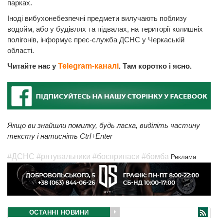
парках.
Іноді вибухонебезпечні предмети вилучають поблизу
водойм, або у будівлях та підвалах, на території колишніх
полігонів, інформує прес-служба ДСНС у Черкаській
області.
Читайте нас у
Telegram-каналі
. Там коротко і ясно.
Якщо ви знайшли помилку, будь ласка, виділіть частину
тексту і натисніть Ctrl+Enter
#ДСНС
#рятувальники
#боєприпаси
#бомба
Реклама
ОСТАННІ НОВИНИ