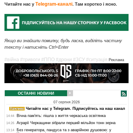
Читайте нас у
Telegram-каналі
. Там коротко і ясно.
Якщо ви знайшли помилку, будь ласка, виділіть частину
тексту і натисніть Ctrl+Enter
#війна
#тривоги
#ППО
#дрони
#ЗСУ
#ситуація
Реклама
ОСТАННІ НОВИНИ
07 серпня 2026
Читайте нас у Telegram. Підписуйтесь на наш канал
Вічна пам'ять: пішла з життя черкаська освітянка
14:44
Аграрії Черкащини зібрали перший мільйон тонн зерна
14:26
Без генератора, пандуса та з аварійною душовою: у
13:14