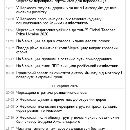
Черкасах перевірили гуртожиток для переселенців
У Черкасах готують дороги біля шкіл і дитсадків: де вже
12:31
оновили розмітку
У Черкасах профінансують обстеження будинку,
12:08
пошкодженого російським безпілотником
Черкаська педагогиня увійшла до топ-25 Global Teacher
11:57
Prize Ukraine 2026
На Черкащині за добу сталося більше десяти пожеж
11:22
Погода різко зміниться: коли Черкащину накриє грозовий
10:52
фронт
На Черкащині провели в останню путь прикордонника
10:17
На Черкащині сили ППО знищили російський безпілотник
09:31
Іграшковий завал: як очистити дитячу кімнату від мотлоху і
09:20
повернути витрачені гроші
06 серпня 2026
Черкащина втратила розвідника-сапера
20:09
У Черкасах шукають причетних до отруєння дерев
19:03
У Черкасах тимчасово перекриють рух на трьох вулицях
18:08
через ремонт тепломереж
У Черкасах після обвалу ґрунту почали укріплювати схил
17:19
біля скверу Богдана Хмельницького
Частина Тального тимчасово залишиться без газу
16:47