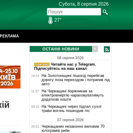
Субота, 8 серпня 2026
27°
РЕКЛАМА
ОСТАННІ НОВИНИ
08 серпня 2026
Читайте нас у Telegram.
Підписуйтесь на наш канал
На Золотоніщині пішохід перебігав
14:14
дорогу поза переходом і потрапив під
авто
На Черкащині боржникам за
11:37
електроенергію нараховуватимуть
додаткові кошти
кій
На Черкащині через підпал сухої
09:23
трави вогонь пошкодив ліс
07 серпня 2026
Черкащанин незаконно виловив 70
20:01
кілограмів риби