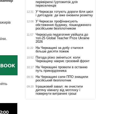
 маневр
перевірили гуртожиток для
переселенців
У Черкасах готують дороги біля шкіл
12:31
і дитсадків: де вже оновили розмітку
У Черкасах профінансують
12:08
ажирів
обстеження будинку, пошкодженого
російським безпілотником
Черкаська педагогиня увійшла до
11:57
топ-25 Global Teacher Prize Ukraine
їни.
2026
На Черкащині за добу сталося
11:22
більше десяти пожеж
Погода різко зміниться: коли
10:52
Черкащину накриє грозовий фронт
На Черкащині провели в останню
10:17
путь прикордонника
На Черкащині сили ППО знищили
09:31
російський безпілотник
ніть
Іграшковий завал: як очистити
09:20
дитячу кімнату від мотлоху і
повернути витрачені гроші