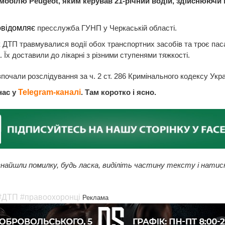
омобілю Peugeot, яким керував 21-річний водій, здійснюючи
овідомляє
пресслужба ГУНП у Черкаській області.
 ДТП травмувалися водії обох транспортних засобів та троє пас
. Їх доставили до лікарні з різними ступенями тяжкості.
зпочали розслідування за ч. 2 ст. 286 Кримінального кодексу Укра
нас у
Telegram-каналі
. Там коротко і ясно.
найшли помилку, будь ласка, виділіть частину тексту і натис
#ДТП
#правоохоронці
Реклама