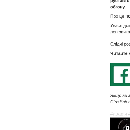
русі авт
обгону.
Про це
п
Унаслідок
легковика
Слідчі ро
Читайте 
Якщо ви з
Ctrl+Enter
#аварія