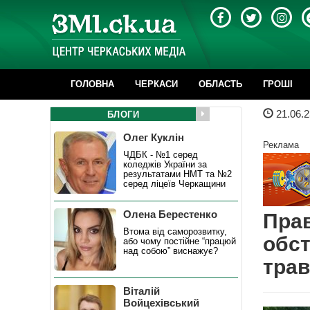
ГОЛОВНА
ЧЕРКАСИ
ОБЛАСТЬ
ГРОШІ
21.06.2
БЛОГИ
Олег Куклін
Реклама
ЧДБК - №1 серед
коледжів України за
результатами НМТ та №2
серед ліцеїв Черкащини
Олена Берестенко
Пра
Втома від саморозвитку,
обст
або чому постійне “працюй
над собою” виснажує?
трав
Віталій
Войцехівський