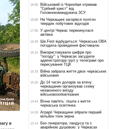
Військовий із Чорнобая отримав
19:05
"Срібний хрест" від
Головнокомандувача ЗСУ
На Черкащині загорівся полігон
18:08
твердих побутових відходів
У центрі Черкас перекинулася
17:06
автівка
Ше.Fest відбудеться: Черкаська ОВА
16:49
погодила проведення фестивалю
Використовували шифри про
16:15
"погоду": у Черкасах засудили
адміністратора груп у телеграмі про
пересування ТЦК
Війна забрала життя двох черкаських
15:33
військових
До 14 тисяч доларів за втечу:
15:20
черкащанин організував схему
незаконного виїзду
військовозобов'язаних
Вічна пам'ять: пішла з життя
14:44
черкаська освітянка
Аграрії Черкащини зібрали перший
14:26
мільйон тонн зерна
агу в
Без генератора, пандуса та з
13:14
аварійною душовою: у Черкасах