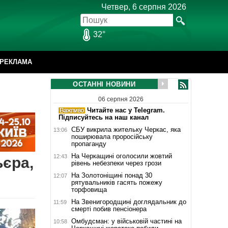
Четвер, 6 серпня 2026
32°
РЕКЛАМА
ОСТАННІ НОВИНИ
06 серпня 2026
Читайте нас у Telegram.
Підписуйтесь на наш канал
СБУ викрила жительку Черкас, яка
13:06
поширювала проросійську
пропаганду
На Черкащині оголосили жовтий
12:43
єра,
рівень небезпеки через грози
На Золотоніщині понад 30
12:07
рятувальників гасять пожежу
торфовища
На Звенигородщині доглядальник до
11:59
смерті побив пенсіонера
Омбудсман: у військовій частині на
10:58