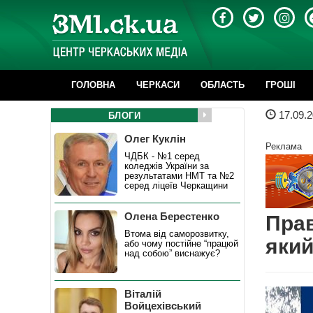
ГОЛОВНА
ЧЕРКАСИ
ОБЛАСТЬ
ГРОШІ
17.09.2
БЛОГИ
Олег Куклін
Реклама
ЧДБК - №1 серед
коледжів України за
результатами НМТ та №2
серед ліцеїв Черкащини
Олена Берестенко
Прав
Втома від саморозвитку,
який
або чому постійне “працюй
над собою” виснажує?
Віталій
Войцехівський