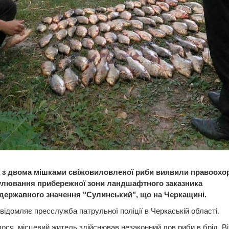
 з двома мішками свіжовиловленої риби виявили правоохор
улювання прибережної зони ландшафтного заказника
державного значення "Сулинський", що на Черкащині.
відомляє пресслужба патрульної поліції в Черкаській області.
ося, місцевий житель здійснював незаконний лов риби в брід. Ві