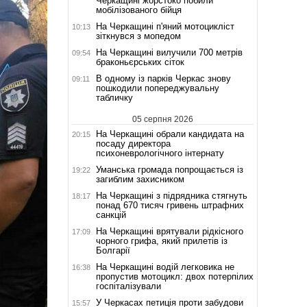
Черкащині жорстоко побили
мобілізованого бійця
На Черкащині п'яний мотоцикліст
10:13
зіткнувся з мопедом
На Черкащині вилучили 700 метрів
09:54
браконьєрських сіток
В одному із парків Черкас знову
09:11
пошкодили попереджувальну
табличку
05 серпня 2026
На Черкащині обрали кандидата на
20:15
посаду директора
психоневрологічного інтернату
Уманська громада попрощається із
19:22
загиблим захисником
На Черкащині з підрядника стягнуть
18:17
понад 670 тисяч гривень штрафних
санкцій
На Черкащині врятували рідкісного
17:09
чорного грифа, який прилетів із
Болгарії
На Черкащині водій легковика не
16:38
пропустив мотоцикл: двох потерпілих
госпіталізували
У Черкасах петиція проти забудови
15:57