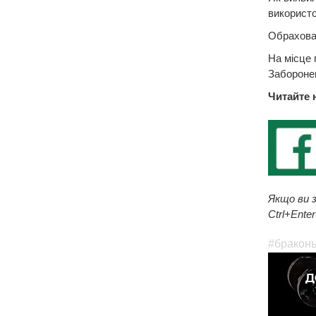
використо
Обрахован
На місце 
Заборонен
Читайте 
Якщо ви з
Ctrl+Enter
#бракон