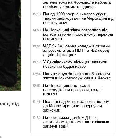
зеленої зони на Чорновола набрала
необхідну кількість підписів
Понад 1600 звернень через укуси
15:13
тварин зафіксували на Черкащині від
початку року
На Черкащині жінка потрапила під
14:58
колеса авто на пішохідному переході
і загинула
ЧДБК - №1 серед коледжів України
13:51
за результатами НМТ та №2 серед
ліцеїв Черкащини
У Дахнівському лісництві виявили
13:12
незаконне будівництво
Під час служби раптово обірвалося
12:54
життя військовослужбовця з Черкас
На Черкащині оголосили
12:01
попередження про грози, град і
шквали
Після понад чотирьох років полону
11:41
онці під
до Монастирищини повернувся
захисник
На черкаській дамбі у ДТП з
11:30
легковиком та двома вантажівками
загинув водій
н