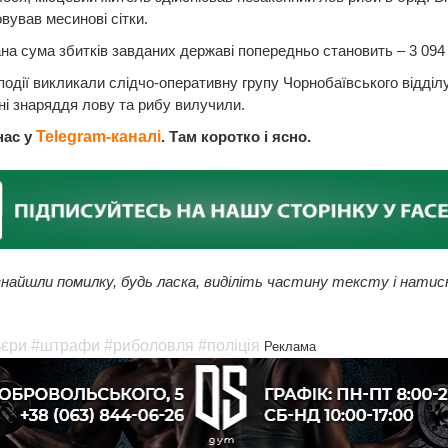
вував месинові сітки.
а сума збитків завданих державі попередньо становить – 3 094 
події викликали слідчо-оперативну групу Чорнобаївського відділу 
і знаряддя лову та рибу вилучили.
нас у
Telegram-каналі
. Там коротко і ясно.
найшли помилку, будь ласка, виділіть частину тексту і натис
ьєри
#штрафи
#риболовля
#поліція
Реклама