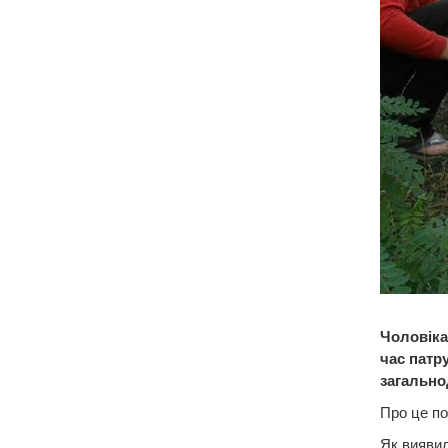
Чоловіка
час патр
загально
Про це по
Як виявил