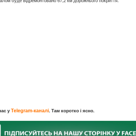
алом буде відремонтовано 67,2 км дорожнього покриття.
нас у
Telegram-каналі
. Там коротко і ясно.