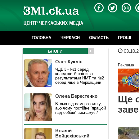
ГОЛОВНА
ЧЕРКАСИ
ОБЛАСТЬ
ГРОШІ
03.10.2
БЛОГИ
Олег Куклін
Реклама
ЧДБК - №1 серед
коледжів України за
результатами НМТ та №2
серед ліцеїв Черкащини
Олена Берестенко
Ще о
Втома від саморозвитку,
заве
або чому постійне “працюй
над собою” виснажує?
Віталій
Войцехівський