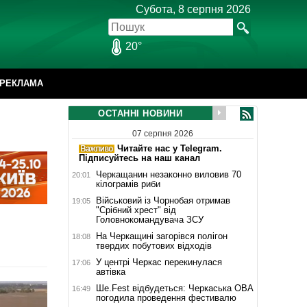
Субота, 8 серпня 2026
20°
РЕКЛАМА
ОСТАННІ НОВИНИ
07 серпня 2026
Читайте нас у Telegram.
Підписуйтесь на наш канал
Черкащанин незаконно виловив 70
20:01
кілограмів риби
Військовий із Чорнобая отримав
19:05
"Срібний хрест" від
Головнокомандувача ЗСУ
На Черкащині загорівся полігон
18:08
твердих побутових відходів
У центрі Черкас перекинулася
17:06
автівка
Ше.Fest відбудеться: Черкаська ОВА
16:49
погодила проведення фестивалю