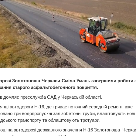
орозі Золотоноша-Черкаси-Сміла-Умань завершили роботи 
ання старого асфальтобетонного покриття.
відомляє пресслужба САД у Черкаській області.
лянці автодороги Н-16, де триває поточний середній ремонт, вже
овано три водопропускні залізобетонні труби, влаштовують нові
дського транспорту та облаштовують тротуари.
оці на автодорозі державного значення Н-16 Золотоноша–Черк