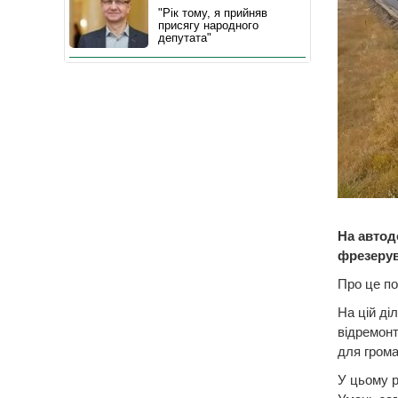
"Рік тому, я прийняв
присягу народного
депутата"
На автод
фрезерув
Про це по
На цій ді
відремонт
для грома
У цьому р