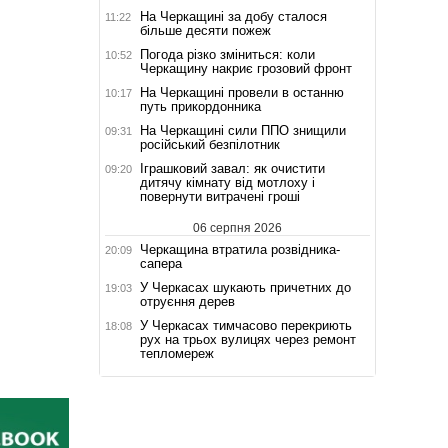
На Черкащині за добу сталося
11:22
більше десяти пожеж
Погода різко зміниться: коли
10:52
Черкащину накриє грозовий фронт
На Черкащині провели в останню
10:17
путь прикордонника
На Черкащині сили ППО знищили
09:31
російський безпілотник
Іграшковий завал: як очистити
09:20
дитячу кімнату від мотлоху і
повернути витрачені гроші
06 серпня 2026
Черкащина втратила розвідника-
20:09
сапера
У Черкасах шукають причетних до
19:03
отруєння дерев
У Черкасах тимчасово перекриють
18:08
рух на трьох вулицях через ремонт
тепломереж