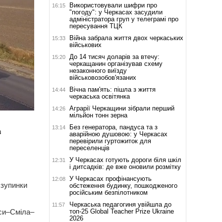
Використовували шифри про
16:15
"погоду": у Черкасах засудили
адміністратора груп у телеграмі про
пересування ТЦК
Війна забрала життя двох черкаських
15:33
військових
До 14 тисяч доларів за втечу:
15:20
черкащанин організував схему
незаконного виїзду
військовозобов'язаних
Вічна пам'ять: пішла з життя
14:44
черкаська освітянка
Аграрії Черкащини зібрали перший
14:26
мільйон тонн зерна
Без генератора, пандуса та з
13:14
з
аварійною душовою: у Черкасах
перевірили гуртожиток для
переселенців
У Черкасах готують дороги біля шкіл
12:31
і дитсадків: де вже оновили розмітку
У Черкасах профінансують
12:08
 зупинки
обстеження будинку, пошкодженого
російським безпілотником
Черкаська педагогиня увійшла до
11:57
топ-25 Global Teacher Prize Ukraine
аси–Сміла–
2026