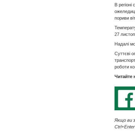
В регіоні 
ожеледиця
пориви віт
Температу
27 листоп
Надалі мо
Суттєві о
транспорт
роботи к
Читайте 
Якщо ви з
Ctrl+Enter