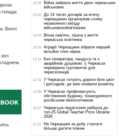
Війна забрала життя двох черкаських
15:33
орогах
військових
истопада
До 14 тисяч доларів за втечу:
15:20
черкащанин організував схему
незаконного виїзду
військовозобов'язаних
а. Вночі
Вічна пам'ять: пішла з життя
14:44
черкаська освітянка
Аграрії Черкащини зібрали перший
14:26
мільйон тонн зерна
 рух
Без генератора, пандуса та з
13:14
складнень
аварійною душовою: у Черкасах
перевірили гуртожиток для
переселенців
У Черкасах готують дороги біля шкіл
12:31
і дитсадків: де вже оновили розмітку
У Черкасах профінансують
12:08
обстеження будинку, пошкодженого
російським безпілотником
Черкаська педагогиня увійшла до
11:57
топ-25 Global Teacher Prize Ukraine
2026
На Черкащині за добу сталося
ніть
11:22
більше десяти пожеж