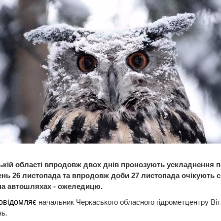
ькій області впродовж двох днів пронозують ускладнення 
ень 26 листопада та впродовж доби 27 листопада очікують с
на автошляхах - ожеледицю.
овідомляє
начальник Черкаського обласного гідрометцентру Віт
ь.