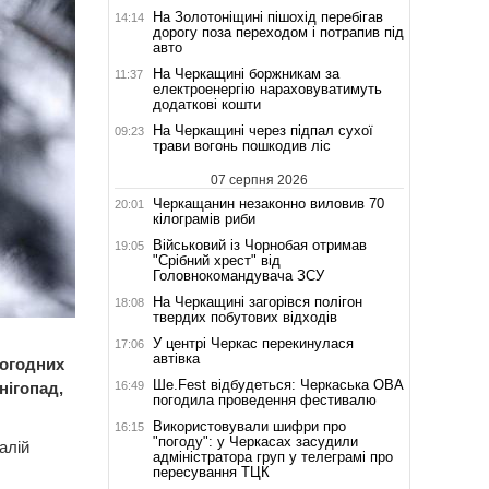
На Золотоніщині пішохід перебігав
14:14
дорогу поза переходом і потрапив під
авто
На Черкащині боржникам за
11:37
електроенергію нараховуватимуть
додаткові кошти
На Черкащині через підпал сухої
09:23
трави вогонь пошкодив ліс
07 серпня 2026
Черкащанин незаконно виловив 70
20:01
кілограмів риби
Військовий із Чорнобая отримав
19:05
"Срібний хрест" від
Головнокомандувача ЗСУ
На Черкащині загорівся полігон
18:08
твердих побутових відходів
У центрі Черкас перекинулася
17:06
автівка
погодних
Ше.Fest відбудеться: Черкаська ОВА
16:49
нігопад,
погодила проведення фестивалю
Використовували шифри про
16:15
"погоду": у Черкасах засудили
алій
адміністратора груп у телеграмі про
пересування ТЦК