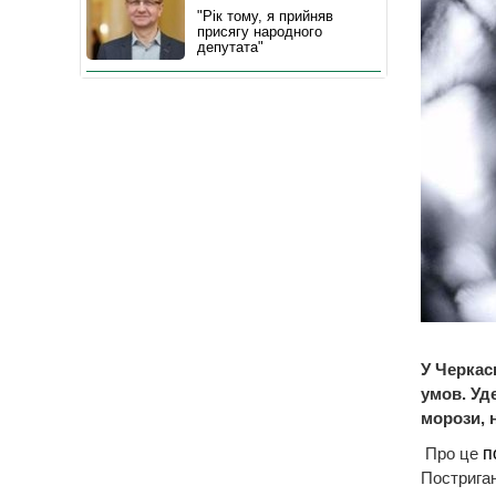
"Рік тому, я прийняв
присягу народного
депутата"
У Черкас
умов. Уд
морози, 
Про це
п
Постриган