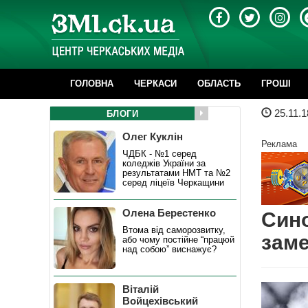
ГОЛОВНА
ЧЕРКАСИ
ОБЛАСТЬ
ГРОШІ
25.11.1
БЛОГИ
Олег Куклін
Реклама
ЧДБК - №1 серед
коледжів України за
результатами НМТ та №2
серед ліцеїв Черкащини
Олена Берестенко
Син
Втома від саморозвитку,
заме
або чому постійне “працюй
над собою” виснажує?
Віталій
Войцехівський