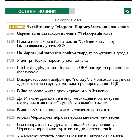
ОСТАННІ НОВИНИ
07 серпня 2026
Читайте нас у Telegram. Підписуйтесь на наш канал
Черкащанин незаконно виловив 70 кілограмів риби
20:01
Військовий із Чорнобая отримав "Срібний хрест" від
19:05
Головнокомандувача ЗСУ
На Черкащині загорівся полігон твердих побутових відходів
18:08
У центрі Черкас перекинулася автівка
17:06
Ше.Fest відбудеться: Черкаська ОВА погодила проведення
16:49
фестивалю
Використовували шифри про "погоду": у Черкасах засудили
16:15
адміністратора груп у телеграмі про пересування ТЦК
Війна забрала життя двох черкаських військових
15:33
До 14 тисяч доларів за втечу: черкащанин організував
15:20
схему незаконного виїзду військовозобов'язаних
Вічна пам'ять: пішла з життя черкаська освітянка
14:44
Аграрії Черкащини зібрали перший мільйон тонн зерна
14:26
Без генератора, пандуса та з аварійною душовою: у
13:14
Черкасах перевірили гуртожиток для переселенців
У Черкасах готують дороги біля шкіл і дитсадків: де вже
12:31