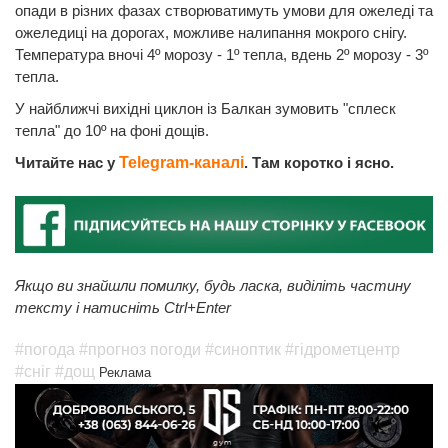
опади в різних фазах створюватимуть умови для ожеледі та
ожеледиці на дорогах, можливе налипання мокрого снігу.
Температура вночі 4º морозу - 1º тепла, вдень 2º морозу - 3º
тепла.
У найближчі вихідні циклон із Балкан зумовить "сплеск
тепла" до 10º на фоні дощів.
Читайте нас у
Telegram-каналі
. Там коротко і ясно.
Якщо ви знайшли помилку, будь ласка, виділіть частину
тексту і натисніть Ctrl+Enter
#погода
#прогноз погоди
#синоптик
#гідрометцентр
#сніг
#дощ
Реклама