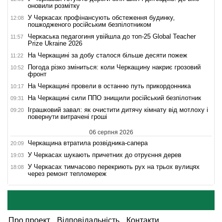
оновили розмітку
У Черкасах профінансують обстеження будинку,
12:08
пошкодженого російським безпілотником
Черкаська педагогиня увійшла до топ-25 Global Teacher
11:57
Prize Ukraine 2026
На Черкащині за добу сталося більше десяти пожеж
11:22
Погода різко зміниться: коли Черкащину накриє грозовий
10:52
фронт
На Черкащині провели в останню путь прикордонника
10:17
На Черкащині сили ППО знищили російський безпілотник
09:31
Іграшковий завал: як очистити дитячу кімнату від мотлоху і
09:20
повернути витрачені гроші
06 серпня 2026
Черкащина втратила розвідника-сапера
20:09
У Черкасах шукають причетних до отруєння дерев
19:03
У Черкасах тимчасово перекриють рух на трьох вулицях
18:08
через ремонт тепломереж
Про проект
Відповідальність
Контакти