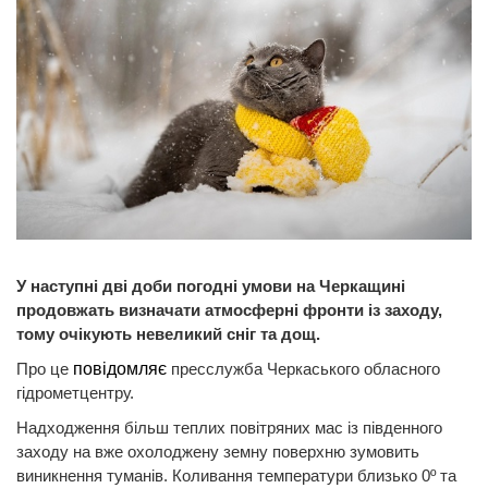
У наступні дві доби погодні умови на Черкащині
продовжать визначати атмосферні фронти із заходу,
тому очікують невеликий сніг та дощ.
Про це
повідомляє
пресслужба Черкаського обласного
гідрометцентру.
Надходження більш теплих повітряних мас із південного
заходу на вже охолоджену земну поверхню зумовить
виникнення туманів. Коливання температури близько 0º та