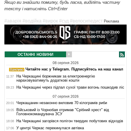
Якщо ви знайшли помилку, будь ласка, виділіть частину
тексту і натисніть Ctrl+Enter
#аварія
#водійка
#вирок
#суд
#велосипедист
Реклама
ОСТАННІ НОВИНИ
08 серпня 2026
Читайте нас у Telegram. Підписуйтесь на наш канал
На Черкащині боржникам за електроенергію
11:37
нараховуватимуть додаткові кошти
На Черкащині через підпал сухої трави вогонь пошкодив ліс
09:23
07 серпня 2026
Черкащанин незаконно виловив 70 кілограмів риби
20:01
Військовий із Чорнобая отримав "Срібний хрест" від
19:05
Головнокомандувача ЗСУ
На Черкащині загорівся полігон твердих побутових відходів
18:08
У центрі Черкас перекинулася автівка
17:06