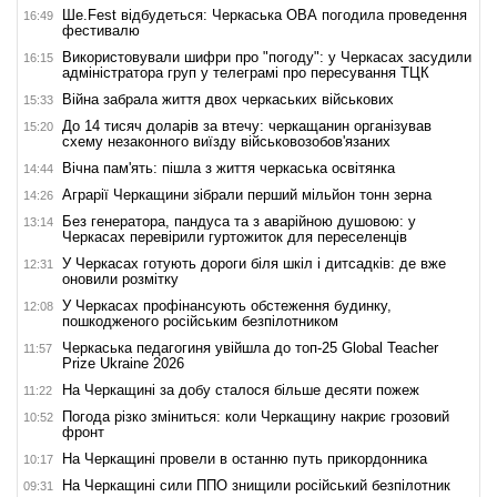
Ше.Fest відбудеться: Черкаська ОВА погодила проведення
16:49
фестивалю
Використовували шифри про "погоду": у Черкасах засудили
16:15
адміністратора груп у телеграмі про пересування ТЦК
Війна забрала життя двох черкаських військових
15:33
До 14 тисяч доларів за втечу: черкащанин організував
15:20
схему незаконного виїзду військовозобов'язаних
Вічна пам'ять: пішла з життя черкаська освітянка
14:44
Аграрії Черкащини зібрали перший мільйон тонн зерна
14:26
Без генератора, пандуса та з аварійною душовою: у
13:14
Черкасах перевірили гуртожиток для переселенців
У Черкасах готують дороги біля шкіл і дитсадків: де вже
12:31
оновили розмітку
У Черкасах профінансують обстеження будинку,
12:08
пошкодженого російським безпілотником
Черкаська педагогиня увійшла до топ-25 Global Teacher
11:57
Prize Ukraine 2026
На Черкащині за добу сталося більше десяти пожеж
11:22
Погода різко зміниться: коли Черкащину накриє грозовий
10:52
фронт
На Черкащині провели в останню путь прикордонника
10:17
На Черкащині сили ППО знищили російський безпілотник
09:31