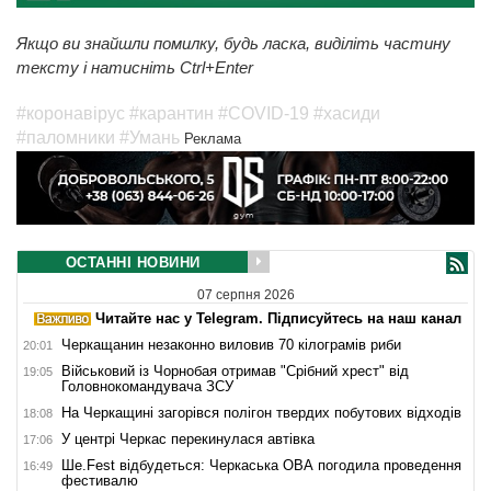
Якщо ви знайшли помилку, будь ласка, виділіть частину
тексту і натисніть Ctrl+Enter
#коронавірус
#карантин
#COVID-19
#хасиди
#паломники
#Умань
Реклама
ОСТАННІ НОВИНИ
07 серпня 2026
Читайте нас у Telegram. Підписуйтесь на наш канал
Черкащанин незаконно виловив 70 кілограмів риби
20:01
Військовий із Чорнобая отримав "Срібний хрест" від
19:05
Головнокомандувача ЗСУ
На Черкащині загорівся полігон твердих побутових відходів
18:08
У центрі Черкас перекинулася автівка
17:06
Ше.Fest відбудеться: Черкаська ОВА погодила проведення
16:49
фестивалю