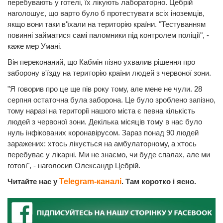
перебувають у готелі, їх лікують лабораторно. Цебрій
наголошує, що варто було б протестувати всіх іноземців,
якщо вони таки в'їхали на територію країни. "Тестуванням
повинні займатися самі паломники під контролем поліції", -
каже мер Умані.
Він переконаний, що Кабмін пізно ухвалив рішення про
заборону в'їзду на територію країни людей з червоної зони.
"Я говорив про це ще пів року тому, але мене не чули. 28
серпня остаточна була заборона. Це було зроблено запізно,
тому наразі на території нашого міста є певна кількість
людей з червоної зони. Декілька місяців тому в нас було
нуль інфікованих коронавірусом. Зараз понад 90 людей
заражених: хтось лікується на амбулаторному, а хтось
перебуває у лікарні. Ми не знаємо, чи буде спалах, але ми
готові", - наголосив Олександр Цебрій.
Читайте нас у
Telegram-каналі
. Там коротко і ясно.