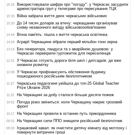
Використовували шифри про "погоду": у Черкасах засудили
16:15
адміністратора груп у телеграмі про пересування ТЦК
Війна забрала життя двох черкаських військових
15:33
До 14 тисяч доларів за втечу: черкащанин організував
15:20
схему незаконного виїзду військовозобов'язаних
Вічна пам'ять: пішла з життя черкаська освітянка
14:44
Аграрії Черкащини зібрали перший мільйон тонн зерна
14:26
Без генератора, пандуса та з аварійною душовою: у
13:14
Черкасах перевірили гуртожиток для переселенців
У Черкасах готують дороги біля шкіл і дитсадків: де вже
12:31
оновили розмітку
У Черкасах профінансують обстеження будинку,
12:08
пошкодженого російським безпілотником
Черкаська педагогиня увійшла до топ-25 Global Teacher
11:57
Prize Ukraine 2026
На Черкащині за добу сталося більше десяти пожеж
11:22
Погода різко зміниться: коли Черкащину накриє грозовий
10:52
фронт
На Черкащині провели в останню путь прикордонника
10:17
На Черкащині сили ППО знищили російський безпілотник
09:31
Іграшковий завал: як очистити дитячу кімнату від мотлоху і
09:20
повернути витрачені гроші