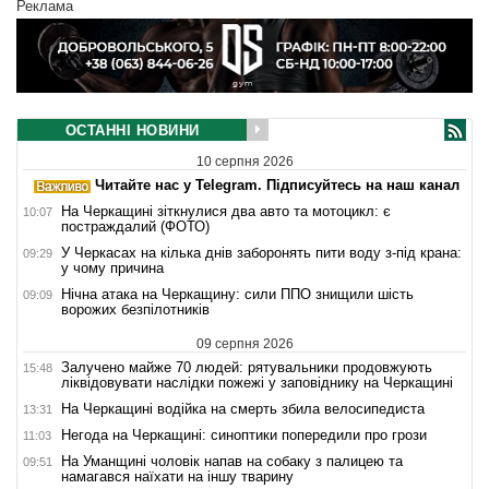
Реклама
ОСТАННІ НОВИНИ
10 серпня 2026
Читайте нас у Telegram. Підписуйтесь на наш канал
На Черкащині зіткнулися два авто та мотоцикл: є
10:07
постраждалий (ФОТО)
У Черкасах на кілька днів заборонять пити воду з-під крана:
09:29
у чому причина
Нічна атака на Черкащину: сили ППО знищили шість
09:09
ворожих безпілотників
09 серпня 2026
Залучено майже 70 людей: рятувальники продовжують
15:48
ліквідовувати наслідки пожежі у заповіднику на Черкащині
На Черкащині водійка на смерть збила велосипедиста
13:31
Негода на Черкащині: синоптики попередили про грози
11:03
На Уманщині чоловік напав на собаку з палицею та
09:51
намагався наїхати на іншу тварину