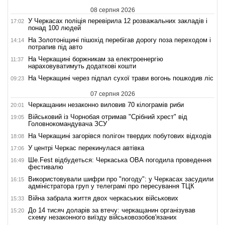
08 серпня 2026
У Черкасах поліція перевірила 12 розважальних закладів і
17:02
понад 100 людей
На Золотоніщині пішохід перебігав дорогу поза переходом і
14:14
потрапив під авто
На Черкащині боржникам за електроенергію
11:37
нараховуватимуть додаткові кошти
На Черкащині через підпал сухої трави вогонь пошкодив ліс
09:23
07 серпня 2026
Черкащанин незаконно виловив 70 кілограмів риби
20:01
Військовий із Чорнобая отримав "Срібний хрест" від
19:05
Головнокомандувача ЗСУ
На Черкащині загорівся полігон твердих побутових відходів
18:08
У центрі Черкас перекинулася автівка
17:06
Ше.Fest відбудеться: Черкаська ОВА погодила проведення
16:49
фестивалю
Використовували шифри про "погоду": у Черкасах засудили
16:15
адміністратора груп у телеграмі про пересування ТЦК
Війна забрала життя двох черкаських військових
15:33
До 14 тисяч доларів за втечу: черкащанин організував
15:20
схему незаконного виїзду військовозобов'язаних