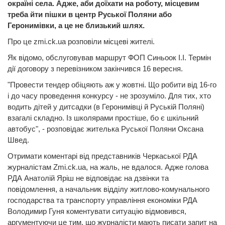
окраїні села. Адже, аби доїхати на роботу, місцевим
треба йти пішки в центр Руської Поляни або
Геронимівки, а це не близький шлях.
Про це zmi.ck.ua розповіли місцеві жителі.
Як відомо, обслуговував маршрут ФОП Синьоок І.І. Термін
дії договору з перевізником закінчився 16 вересня.
"Провести тендер обіцяють аж у жовтні. Що робити від 16-го
і до часу проведення конкурсу - не зрозуміло. Для тих, хто
водить дітей у дитсадки (в Геронимівці й Руській Поляні)
взагалі складно. Із школярами простіше, бо є шкільний
автобус", - розповідає жителька Руської Поляни Оксана
Швед.
Отримати коментарі від представників Черкаської РДА
журналістам Zmi.ck.ua, на жаль, не вдалося. Адже голова
РДА Анатолій Яріш не відповідає на дзвінки та
повідомлення, а начальник відділу житлово-комунального
господарства та транспорту управління економіки РДА
Володимир Гуня коментувати ситуацію відмовився,
аргументуючи це тим, що журналісти мають писати запит на