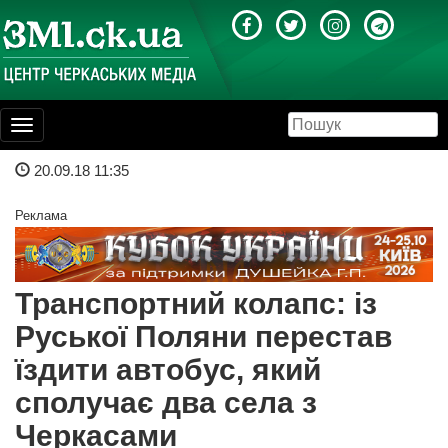
Toggle
navigation
20.09.18 11:35
Реклама
Транспортний колапс: із
Руської Поляни перестав
їздити автобус, який
сполучає два села з
Черкасами