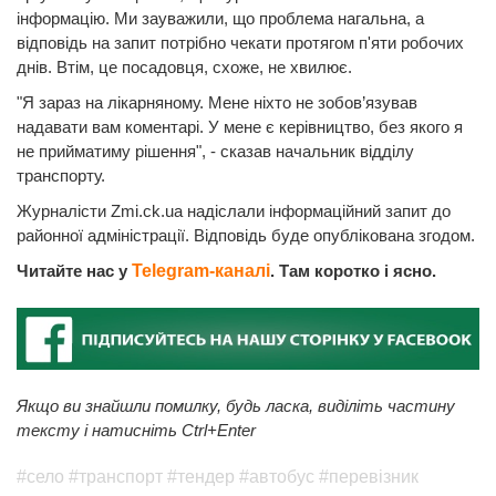
інформацію. Ми зауважили, що проблема нагальна, а
відповідь на запит потрібно чекати протягом п'яти робочих
днів. Втім, це посадовця, схоже, не хвилює.
"Я зараз на лікарняному. Мене ніхто не зобов’язував
надавати вам коментарі. У мене є керівництво, без якого я
не прийматиму рішення", - сказав начальник відділу
транспорту.
Журналісти Zmi.ck.ua надіслали інформаційний запит до
районної адміністрації. Відповідь буде опублікована згодом.
Читайте нас у
Telegram-каналі
. Там коротко і ясно.
Якщо ви знайшли помилку, будь ласка, виділіть частину
тексту і натисніть Ctrl+Enter
#село
#транспорт
#тендер
#автобус
#перевізник