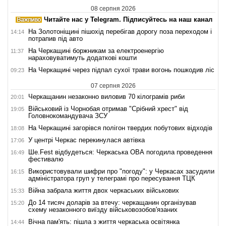
08 серпня 2026
Читайте нас у Telegram. Підписуйтесь на наш канал
На Золотоніщині пішохід перебігав дорогу поза переходом і
14:14
потрапив під авто
На Черкащині боржникам за електроенергію
11:37
нараховуватимуть додаткові кошти
На Черкащині через підпал сухої трави вогонь пошкодив ліс
09:23
07 серпня 2026
Черкащанин незаконно виловив 70 кілограмів риби
20:01
Військовий із Чорнобая отримав "Срібний хрест" від
19:05
Головнокомандувача ЗСУ
На Черкащині загорівся полігон твердих побутових відходів
18:08
У центрі Черкас перекинулася автівка
17:06
Ше.Fest відбудеться: Черкаська ОВА погодила проведення
16:49
фестивалю
Використовували шифри про "погоду": у Черкасах засудили
16:15
адміністратора груп у телеграмі про пересування ТЦК
Війна забрала життя двох черкаських військових
15:33
До 14 тисяч доларів за втечу: черкащанин організував
15:20
схему незаконного виїзду військовозобов'язаних
Вічна пам'ять: пішла з життя черкаська освітянка
14:44