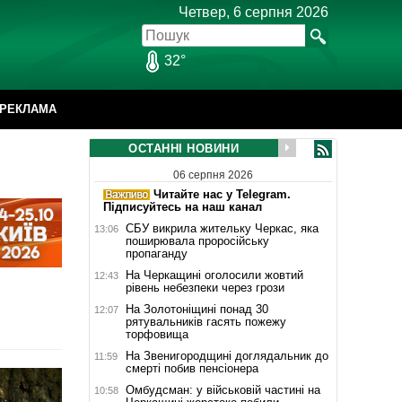
Четвер, 6 серпня 2026
32°
РЕКЛАМА
ОСТАННІ НОВИНИ
06 серпня 2026
Читайте нас у Telegram.
Підписуйтесь на наш канал
СБУ викрила жительку Черкас, яка
13:06
поширювала проросійську
пропаганду
На Черкащині оголосили жовтий
12:43
рівень небезпеки через грози
На Золотоніщині понад 30
12:07
рятувальників гасять пожежу
торфовища
На Звенигородщині доглядальник до
11:59
смерті побив пенсіонера
Омбудсман: у військовій частині на
10:58