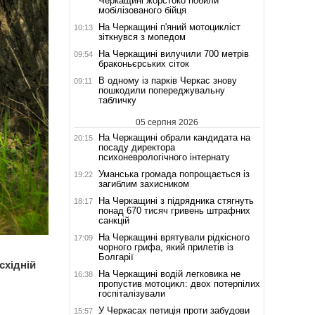
Черкащині жорстоко побили
мобілізованого бійця
На Черкащині п'яний мотоцикліст
10:13
зіткнувся з мопедом
На Черкащині вилучили 700 метрів
09:54
браконьєрських сіток
В одному із парків Черкас знову
09:11
пошкодили попереджувальну
табличку
05 серпня 2026
На Черкащині обрали кандидата на
20:15
посаду директора
психоневрологічного інтернату
Уманська громада попрощається із
19:22
загиблим захисником
На Черкащині з підрядника стягнуть
18:17
понад 670 тисяч гривень штрафних
санкцій
На Черкащині врятували рідкісного
17:09
чорного грифа, який прилетів із
Болгарії
східній
На Черкащині водій легковика не
16:38
пропустив мотоцикл: двох потерпілих
госпіталізували
У Черкасах петиція проти забудови
15:57