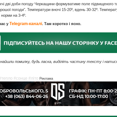
чі дві доби погоду Черкащини формуватиме поле підвищеного ти
орошої погоди". Температури вночі 15-20º, вдень 30-32º. Темпера
норми на 3-4º.
нас у
Telegram-каналі
. Там коротко і ясно.
найшли помилку, будь ласка, виділіть частину тексту і натис
#тепло
#сонце
#літо
Реклама