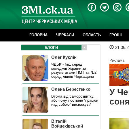
ГОЛОВНА
ЧЕРКАСИ
ОБЛАСТЬ
ГРОШІ
21.06.2
БЛОГИ
Олег Куклін
Реклама
ЧДБК - №1 серед
коледжів України за
результатами НМТ та №2
серед ліцеїв Черкащини
Олена Берестенко
У Че
Втома від саморозвитку,
соня
або чому постійне “працюй
над собою” виснажує?
Віталій
Войцехівський