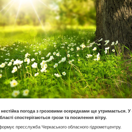
 нестійка погода з грозовими осередками ще утримається. У 
бласті спостерігаються грози та посилення вітру.
формує пресслужба Черкаського обласного гідрометцентру.