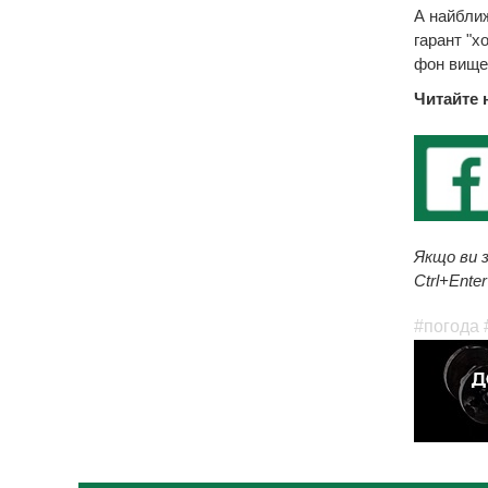
А найближ
гарант "х
фон вище 
Читайте 
Якщо ви з
Ctrl+Enter
#погода