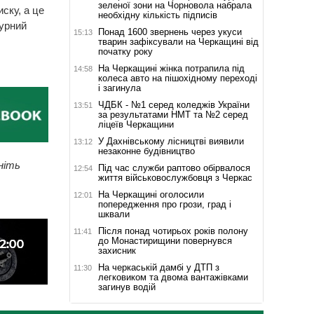
зеленої зони на Чорновола набрала
ску, а це
необхідну кількість підписів
турний
Понад 1600 звернень через укуси
15:13
тварин зафіксували на Черкащині від
початку року
На Черкащині жінка потрапила під
14:58
колеса авто на пішохідному переході
і загинула
ЧДБК - №1 серед коледжів України
13:51
за результатами НМТ та №2 серед
ліцеїв Черкащини
У Дахнівському лісництві виявили
13:12
незаконне будівництво
ніть
Під час служби раптово обірвалося
12:54
життя військовослужбовця з Черкас
На Черкащині оголосили
12:01
попередження про грози, град і
шквали
Після понад чотирьох років полону
11:41
до Монастирищини повернувся
захисник
На черкаській дамбі у ДТП з
11:30
легковиком та двома вантажівками
загинув водій