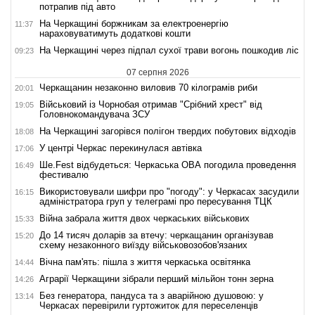
потрапив під авто
На Черкащині боржникам за електроенергію
11:37
нараховуватимуть додаткові кошти
На Черкащині через підпал сухої трави вогонь пошкодив ліс
09:23
07 серпня 2026
Черкащанин незаконно виловив 70 кілограмів риби
20:01
Військовий із Чорнобая отримав "Срібний хрест" від
19:05
Головнокомандувача ЗСУ
На Черкащині загорівся полігон твердих побутових відходів
18:08
У центрі Черкас перекинулася автівка
17:06
Ше.Fest відбудеться: Черкаська ОВА погодила проведення
16:49
фестивалю
Використовували шифри про "погоду": у Черкасах засудили
16:15
адміністратора груп у телеграмі про пересування ТЦК
Війна забрала життя двох черкаських військових
15:33
До 14 тисяч доларів за втечу: черкащанин організував
15:20
схему незаконного виїзду військовозобов'язаних
Вічна пам'ять: пішла з життя черкаська освітянка
14:44
Аграрії Черкащини зібрали перший мільйон тонн зерна
14:26
Без генератора, пандуса та з аварійною душовою: у
13:14
Черкасах перевірили гуртожиток для переселенців