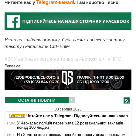
Читайте нас у
Telegram-каналі
. Там коротко і ясно.
Якщо ви знайшли помилку, будь ласка, виділіть частину
тексту і натисніть Ctrl+Enter
#ЗСУ
#війна
#повітряна тривога
#ворожі цілі
#ППО
Реклама
ОСТАННІ НОВИНИ
08 серпня 2026
Читайте нас у Telegram. Підписуйтесь на наш канал
У Черкасах поліція перевірила 12 розважальних закладів і
17:02
понад 100 людей
На Золотоніщині пішохід перебігав дорогу поза переходом і
14:14