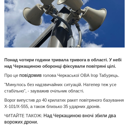
Понад чотири години тривала тривога в області. У небі
над Черкащиною оборонці фіксували повітряні цілі.
Про це
повідомив
голова Черкаської ОВА Ігор Табурець.
"Минулось без надзвичайних ситуацій. Натепер теж усе
стабільно", - зауважив очільник області.
Ворог випустив до 40 крилатих ракет повітряного базування
Х-101/Х-555, а також близько 35 ударних дронів.
ЧИТАЙТЕ ТАКОЖ:
Над Черкащиною вночі збили два
ворожих дрони.