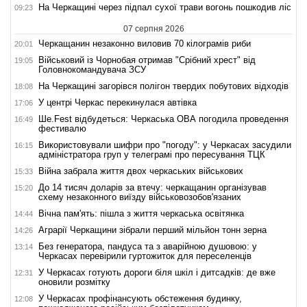
На Черкащині через підпал сухої трави вогонь пошкодив ліс
09:23
07 серпня 2026
Черкащанин незаконно виловив 70 кілограмів риби
20:01
Військовий із Чорнобая отримав "Срібний хрест" від
19:05
Головнокомандувача ЗСУ
На Черкащині загорівся полігон твердих побутових відходів
18:08
У центрі Черкас перекинулася автівка
17:06
Ше.Fest відбудеться: Черкаська ОВА погодила проведення
16:49
фестивалю
Використовували шифри про "погоду": у Черкасах засудили
16:15
адміністратора груп у телеграмі про пересування ТЦК
Війна забрала життя двох черкаських військових
15:33
До 14 тисяч доларів за втечу: черкащанин організував
15:20
схему незаконного виїзду військовозобов'язаних
Вічна пам'ять: пішла з життя черкаська освітянка
14:44
Аграрії Черкащини зібрали перший мільйон тонн зерна
14:26
Без генератора, пандуса та з аварійною душовою: у
13:14
Черкасах перевірили гуртожиток для переселенців
У Черкасах готують дороги біля шкіл і дитсадків: де вже
12:31
оновили розмітку
У Черкасах профінансують обстеження будинку,
12:08