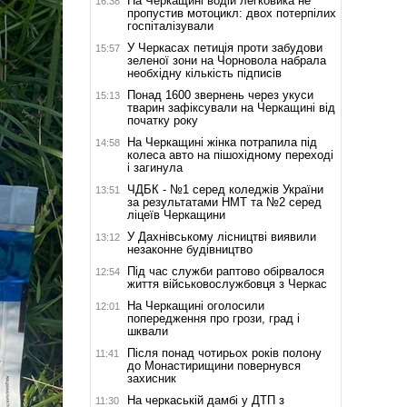
На Черкащині водій легковика не
16:38
пропустив мотоцикл: двох потерпілих
госпіталізували
У Черкасах петиція проти забудови
15:57
зеленої зони на Чорновола набрала
необхідну кількість підписів
Понад 1600 звернень через укуси
15:13
тварин зафіксували на Черкащині від
початку року
На Черкащині жінка потрапила під
14:58
колеса авто на пішохідному переході
і загинула
ЧДБК - №1 серед коледжів України
13:51
за результатами НМТ та №2 серед
ліцеїв Черкащини
У Дахнівському лісництві виявили
13:12
незаконне будівництво
Під час служби раптово обірвалося
12:54
життя військовослужбовця з Черкас
На Черкащині оголосили
12:01
попередження про грози, град і
шквали
Після понад чотирьох років полону
11:41
до Монастирищини повернувся
захисник
На черкаській дамбі у ДТП з
11:30