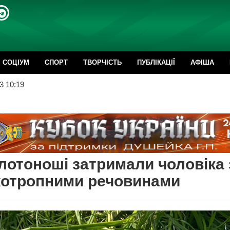
CОЦІУМ
СПОРТ
ТВОРЧІСТЬ
ПУБЛІКАЦІЇ
АФІША
3 10:19
лотоноші затримали чоловіка 
хотропними речовинами