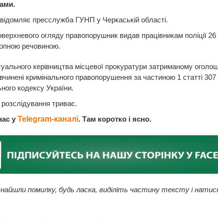
ами.
відомляє пресслужба ГУНП у Черкаській області.
оверхневого огляду правопорушник видав працівникам поліції 26 
ропною речовиною.
уального керівництва місцевої прокуратури затриманому оголо
 вчинені кримінального правопорушення за частиною 1 статті 307
ного кодексу України.
розслідування триває.
нас у
Telegram-каналі
. Там коротко і ясно.
найшли помилку, будь ласка, виділіть частину тексту і натис