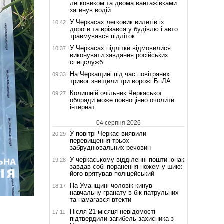
легковиком та двома вантажівками
загинув водій
У Черкасах легковик вилетів із
10:42
дороги та врізався у будівлю і авто:
травмувався підліток
У Черкасах підлітки відмовилися
10:37
виконувати завдання російських
спецслужб
На Черкащині під час повітряних
09:33
тривог знищили три ворожі БпЛА
Колишній очільник Черкаської
09:27
облради може повноцінно очолити
інтернат
04 серпня 2026
У повітрі Черкас виявили
20:29
перевищення трьох
забруднювальних речовин
У черкаському відділенні пошти юнак
19:28
завдав собі поранення ножем у шию:
його врятував поліцейський
На Уманщині чоловік кинув
18:17
навчальну гранату в бік патрульних
та намагався втекти
Після 21 місяця невідомості
17:11
підтвердили загибель захисника з