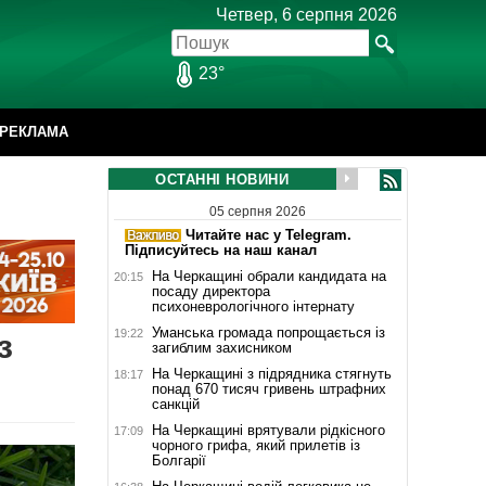
Четвер, 6 серпня 2026
23°
РЕКЛАМА
ОСТАННІ НОВИНИ
05 серпня 2026
Читайте нас у Telegram.
Підписуйтесь на наш канал
На Черкащині обрали кандидата на
20:15
посаду директора
психоневрологічного інтернату
Уманська громада попрощається із
19:22
з
загиблим захисником
На Черкащині з підрядника стягнуть
18:17
понад 670 тисяч гривень штрафних
санкцій
На Черкащині врятували рідкісного
17:09
чорного грифа, який прилетів із
Болгарії