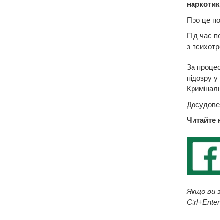
наркотик
Про це по
Під час п
з психот
За процес
підозру у
Криміналь
Досудове 
Читайте 
Якщо ви з
Ctrl+Enter