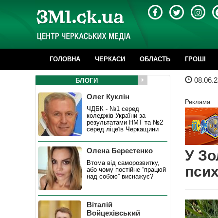
ГОЛОВНА
ЧЕРКАСИ
ОБЛАСТЬ
ГРОШІ
08.06.2
БЛОГИ
Олег Куклін
Реклама
ЧДБК - №1 серед
коледжів України за
результатами НМТ та №2
серед ліцеїв Черкащини
Олена Берестенко
У Зо
Втома від саморозвитку,
пси
або чому постійне “працюй
над собою” виснажує?
Віталій
Войцехівський