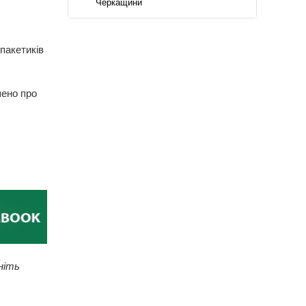
Черкащини
пакетиків
шено про
ніть