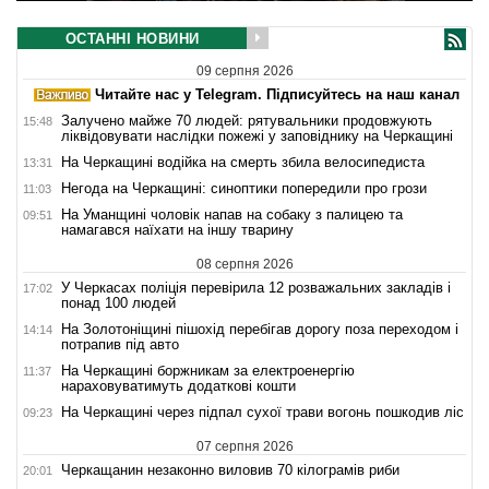
ОСТАННІ НОВИНИ
09 серпня 2026
Читайте нас у Telegram. Підписуйтесь на наш канал
Залучено майже 70 людей: рятувальники продовжують
15:48
ліквідовувати наслідки пожежі у заповіднику на Черкащині
На Черкащині водійка на смерть збила велосипедиста
13:31
Негода на Черкащині: синоптики попередили про грози
11:03
На Уманщині чоловік напав на собаку з палицею та
09:51
намагався наїхати на іншу тварину
08 серпня 2026
У Черкасах поліція перевірила 12 розважальних закладів і
17:02
понад 100 людей
На Золотоніщині пішохід перебігав дорогу поза переходом і
14:14
потрапив під авто
На Черкащині боржникам за електроенергію
11:37
нараховуватимуть додаткові кошти
На Черкащині через підпал сухої трави вогонь пошкодив ліс
09:23
07 серпня 2026
Черкащанин незаконно виловив 70 кілограмів риби
20:01