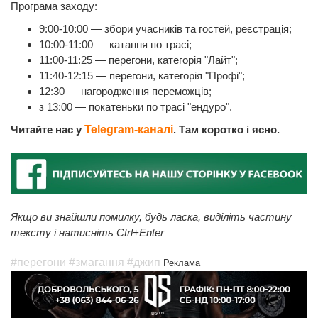
Програма заходу:
9:00-10:00 ― збори учасників та гостей, реєстрація;
10:00-11:00 ― катання по трасі;
11:00-11:25 ― перегони, категорія "Лайт";
11:40-12:15 ― перегони, категорія "Профі";
12:30 ― нагородження переможців;
з 13:00 ― покатеньки по трасі "ендуро".
Читайте нас у
Telegram-каналі
. Там коротко і ясно.
Якщо ви знайшли помилку, будь ласка, виділіть частину
тексту і натисніть Ctrl+Enter
#перегони
#змагання
#джип
Реклама