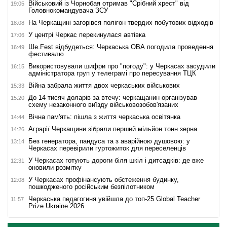
Військовий із Чорнобая отримав "Срібний хрест" від
19:05
Головнокомандувача ЗСУ
На Черкащині загорівся полігон твердих побутових відходів
18:08
У центрі Черкас перекинулася автівка
17:06
Ше.Fest відбудеться: Черкаська ОВА погодила проведення
16:49
фестивалю
Використовували шифри про "погоду": у Черкасах засудили
16:15
адміністратора груп у телеграмі про пересування ТЦК
Війна забрала життя двох черкаських військових
15:33
До 14 тисяч доларів за втечу: черкащанин організував
15:20
схему незаконного виїзду військовозобов'язаних
Вічна пам'ять: пішла з життя черкаська освітянка
14:44
Аграрії Черкащини зібрали перший мільйон тонн зерна
14:26
Без генератора, пандуса та з аварійною душовою: у
13:14
Черкасах перевірили гуртожиток для переселенців
У Черкасах готують дороги біля шкіл і дитсадків: де вже
12:31
оновили розмітку
У Черкасах профінансують обстеження будинку,
12:08
пошкодженого російським безпілотником
Черкаська педагогиня увійшла до топ-25 Global Teacher
11:57
Prize Ukraine 2026