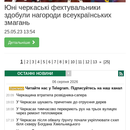
Юні черкаські фехтувальники
здобули нагороди всеукраїнських
змагань
25.05.23 13:54
Детальніше
1
|
|
|
|
|
|
|
|
|
|
|
|
2
3
4
5
6
7
8
9
10
11
12
13
»
[25]
ОСТАННІ НОВИНИ
06 серпня 2026
Читайте нас у Telegram. Підписуйтесь на наш канал
Черкащина втратила розвідника-сапера
20:09
У Черкасах шукають причетних до отруєння дерев
19:03
У Черкасах тимчасово перекриють рух на трьох вулицях
18:08
через ремонт тепломереж
У Черкасах після обвалу ґрунту почали укріплювати схил
17:19
біля скверу Богдана Хмельницького