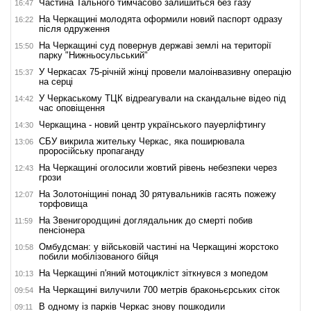
Частина Тального тимчасово залишиться без газу
16:47
На Черкащині молодята оформили новий паспорт одразу
16:22
після одруження
На Черкащині суд повернув державі землі на території
15:50
парку "Нижньосульський"
У Черкасах 75-річній жінці провели малоінвазивну операцію
15:37
на серці
У Черкаському ТЦК відреагували на скандальне відео під
14:42
час оповіщення
Черкащина - новий центр українського пауерліфтингу
14:30
СБУ викрила жительку Черкас, яка поширювала
13:06
проросійську пропаганду
На Черкащині оголосили жовтий рівень небезпеки через
12:43
грози
На Золотоніщині понад 30 рятувальників гасять пожежу
12:07
торфовища
На Звенигородщині доглядальник до смерті побив
11:59
пенсіонера
Омбудсман: у військовій частині на Черкащині жорстоко
10:58
побили мобілізованого бійця
На Черкащині п'яний мотоцикліст зіткнувся з мопедом
10:13
На Черкащині вилучили 700 метрів браконьєрських сіток
09:54
В одному із парків Черкас знову пошкодили
09:11