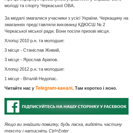
молоді та спорту Черкаської ОВА.
За медалі змагалися учасники з усієї України. Черкащину на
змаганнях представляли вихованці КДЮСШ № 2
Черкаської міської ради. Вони посіли призові місця.
Хлопці 2010 р.н. та молодше:
3 місце - Станіслав Живий,
3 місце - Ярослав Арапов.
Хлопці 2012 р.н. та молодше:
1 місце - Віталій Недопас.
Читайте нас у
Telegram-каналі
. Там коротко і ясно.
Якщо ви знайшли помилку, будь ласка, виділіть частину
тексту і натисніть Ctrl+Enter