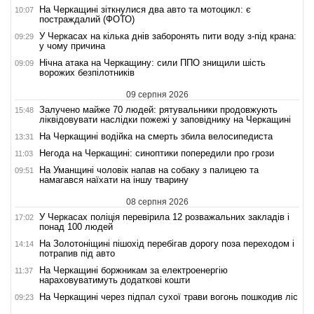
На Черкащині зіткнулися два авто та мотоцикл: є
10:07
постраждалий (ФОТО)
У Черкасах на кілька днів заборонять пити воду з-під крана:
09:29
у чому причина
Нічна атака на Черкащину: сили ППО знищили шість
09:09
ворожих безпілотників
09 серпня 2026
Залучено майже 70 людей: рятувальники продовжують
15:48
ліквідовувати наслідки пожежі у заповіднику на Черкащині
На Черкащині водійка на смерть збила велосипедиста
13:31
Негода на Черкащині: синоптики попередили про грози
11:03
На Уманщині чоловік напав на собаку з палицею та
09:51
намагався наїхати на іншу тварину
08 серпня 2026
У Черкасах поліція перевірила 12 розважальних закладів і
17:02
понад 100 людей
На Золотоніщині пішохід перебігав дорогу поза переходом і
14:14
потрапив під авто
На Черкащині боржникам за електроенергію
11:37
нараховуватимуть додаткові кошти
На Черкащині через підпал сухої трави вогонь пошкодив ліс
09:23