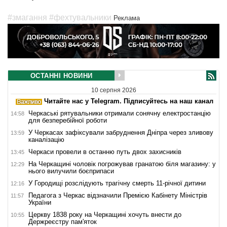
#змагання
#фехтувальники
Реклама
ОСТАННІ НОВИНИ
10 серпня 2026
Читайте нас у Telegram. Підписуйтесь на наш канал
Черкаські рятувальники отримали сонячну електростанцію
14:58
для безперебійної роботи
У Черкасах зафіксували забруднення Дніпра через зливову
13:59
каналізацію
Черкаси провели в останню путь двох захисників
13:45
На Черкащині чоловік погрожував гранатою біля магазину: у
12:29
нього вилучили боєприпаси
У Городищі розслідують трагічну смерть 11-річної дитини
12:16
Педагога з Черкас відзначили Премією Кабінету Міністрів
11:57
України
Церкву 1838 року на Черкащині хочуть внести до
10:55
Держреєстру пам'яток