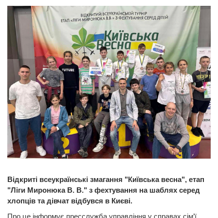
Відкриті всеукраїнські змагання "Київська весна", етап
"Ліги Миронюка В. В." з фехтування на шаблях серед
хлопців та дівчат відбувся в Києві.
Про це інформує пресслужба управління у справах сім’ї,