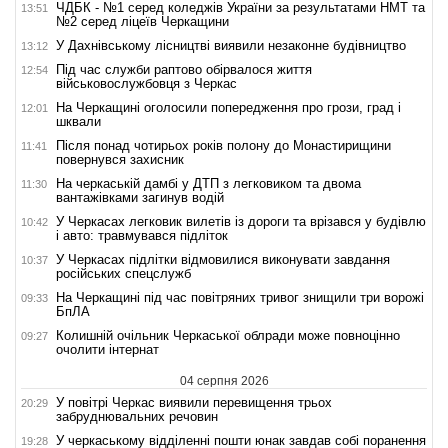
ЧДБК - №1 серед коледжів України за результатами НМТ та
13:51
№2 серед ліцеїв Черкащини
У Дахнівському лісництві виявили незаконне будівництво
13:12
Під час служби раптово обірвалося життя
12:54
військовослужбовця з Черкас
На Черкащині оголосили попередження про грози, град і
12:01
шквали
Після понад чотирьох років полону до Монастирищини
11:41
повернувся захисник
На черкаській дамбі у ДТП з легковиком та двома
11:30
вантажівками загинув водій
У Черкасах легковик вилетів із дороги та врізався у будівлю
10:42
і авто: травмувався підліток
У Черкасах підлітки відмовилися виконувати завдання
10:37
російських спецслужб
На Черкащині під час повітряних тривог знищили три ворожі
09:33
БпЛА
Колишній очільник Черкаської облради може повноцінно
09:27
очолити інтернат
04 серпня 2026
У повітрі Черкас виявили перевищення трьох
20:29
забруднювальних речовин
У черкаському відділенні пошти юнак завдав собі поранення
19:28