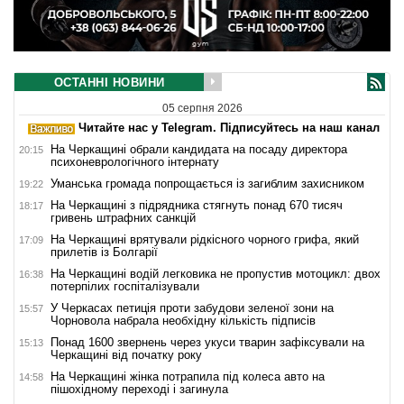
ОСТАННІ НОВИНИ
05 серпня 2026
Читайте нас у Telegram. Підписуйтесь на наш канал
На Черкащині обрали кандидата на посаду директора
20:15
психоневрологічного інтернату
Уманська громада попрощається із загиблим захисником
19:22
На Черкащині з підрядника стягнуть понад 670 тисяч
18:17
гривень штрафних санкцій
На Черкащині врятували рідкісного чорного грифа, який
17:09
прилетів із Болгарії
На Черкащині водій легковика не пропустив мотоцикл: двох
16:38
потерпілих госпіталізували
У Черкасах петиція проти забудови зеленої зони на
15:57
Чорновола набрала необхідну кількість підписів
Понад 1600 звернень через укуси тварин зафіксували на
15:13
Черкащині від початку року
На Черкащині жінка потрапила під колеса авто на
14:58
пішохідному переході і загинула