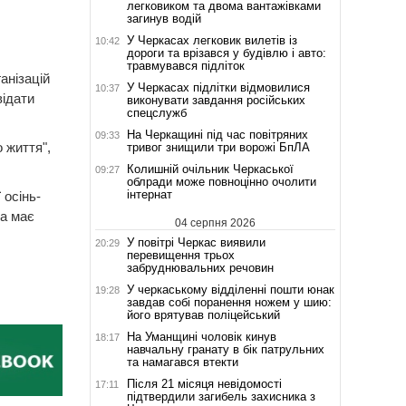
легковиком та двома вантажівками
загинув водій
У Черкасах легковик вилетів із
10:42
дороги та врізався у будівлю і авто:
травмувався підліток
анізацій
У Черкасах підлітки відмовилися
10:37
відати
виконувати завдання російських
спецслужб
На Черкащині під час повітряних
09:33
 життя",
тривог знищили три ворожі БпЛА
Колишній очільник Черкаської
09:27
облради може повноцінно очолити
інтернат
 осінь-
на має
04 серпня 2026
У повітрі Черкас виявили
20:29
перевищення трьох
забруднювальних речовин
У черкаському відділенні пошти юнак
19:28
завдав собі поранення ножем у шию:
його врятував поліцейський
На Уманщині чоловік кинув
18:17
навчальну гранату в бік патрульних
та намагався втекти
Після 21 місяця невідомості
17:11
підтвердили загибель захисника з