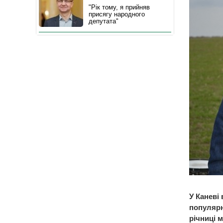
"Рік тому, я прийняв
присягу народного
депутата"
У Каневі
популярн
річниці м