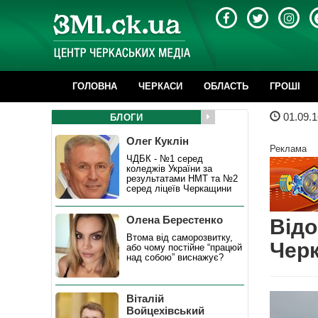
ГОЛОВНА
ЧЕРКАСИ
ОБЛАСТЬ
ГРОШІ
01.09.1
БЛОГИ
Олег Куклін
Реклама
ЧДБК - №1 серед
коледжів України за
результатами НМТ та №2
серед ліцеїв Черкащини
Олена Берестенко
Відо
Втома від саморозвитку,
Черк
або чому постійне “працюй
над собою” виснажує?
Віталій
Войцехівський