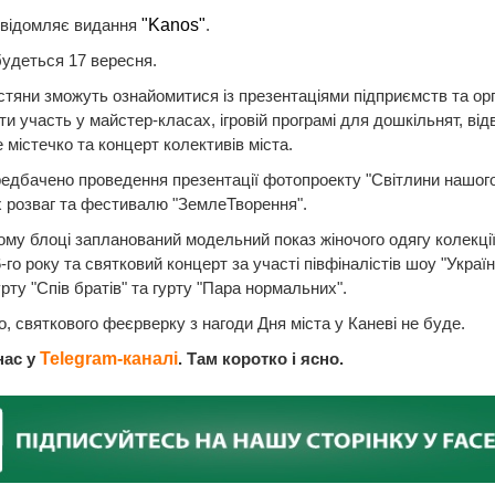
овідомляє видання
"Kanos"
.
будеться 17 вересня.
стяни зможуть ознайомитися із презентаціями підприємств та орг
яти участь у майстер-класах, ігровій програмі для дошкільнят, від
 містечко та концерт колективів міста.
едбачено проведення презентації фотопроекту "Світлини нашого
 розваг та фестивалю "ЗемлеТворення".
ому блоці запланований модельний показ жіночого одягу колекції
-го року та святковий концерт за участі півфіналістів шоу "Украї
урту "Спів братів" та гурту "Пара нормальних".
, святкового феєрверку з нагоди Дня міста у Каневі не буде.
нас у
Telegram-каналі
. Там коротко і ясно.