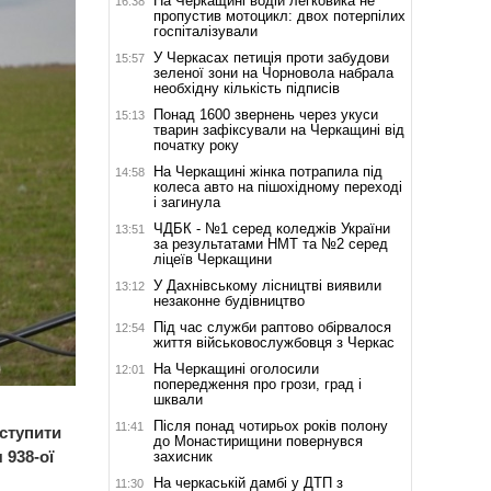
На Черкащині водій легковика не
16:38
пропустив мотоцикл: двох потерпілих
госпіталізували
У Черкасах петиція проти забудови
15:57
зеленої зони на Чорновола набрала
необхідну кількість підписів
Понад 1600 звернень через укуси
15:13
тварин зафіксували на Черкащині від
початку року
На Черкащині жінка потрапила під
14:58
колеса авто на пішохідному переході
і загинула
ЧДБК - №1 серед коледжів України
13:51
за результатами НМТ та №2 серед
ліцеїв Черкащини
У Дахнівському лісництві виявили
13:12
незаконне будівництво
Під час служби раптово обірвалося
12:54
життя військовослужбовця з Черкас
На Черкащині оголосили
12:01
попередження про грози, град і
шквали
Після понад чотирьох років полону
11:41
ступити
до Монастирищини повернувся
 938-ої
захисник
На черкаській дамбі у ДТП з
11:30