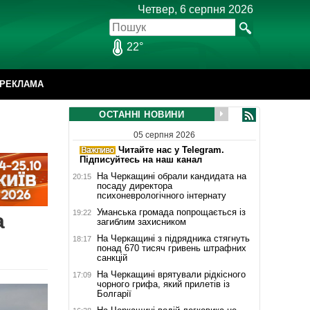
Четвер, 6 серпня 2026
22°
РЕКЛАМА
ОСТАННІ НОВИНИ
05 серпня 2026
Читайте нас у Telegram.
Підписуйтесь на наш канал
На Черкащині обрали кандидата на
20:15
посаду директора
психоневрологічного інтернату
Уманська громада попрощається із
19:22
а
загиблим захисником
На Черкащині з підрядника стягнуть
18:17
понад 670 тисяч гривень штрафних
санкцій
На Черкащині врятували рідкісного
17:09
чорного грифа, який прилетів із
Болгарії