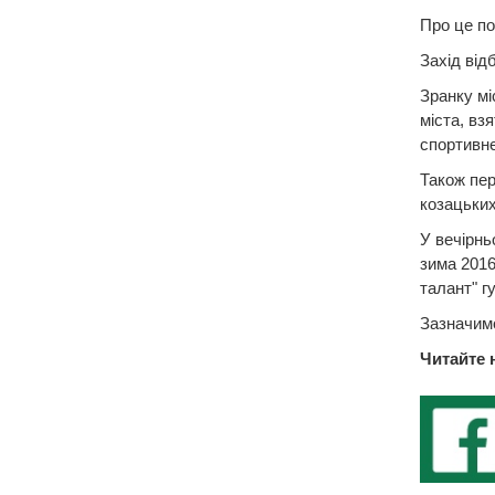
Про це п
Захід від
Зранку мі
міста, вз
спортивне
Також пер
козацьких
У вечірнь
зима 2016
талант" г
Зазначимо
Читайте 