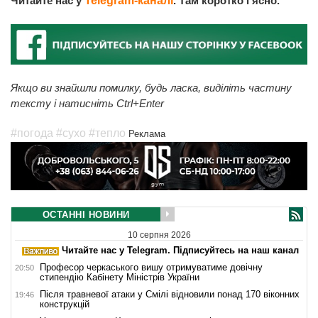
Читайте нас у
Telegram-каналі
. Там коротко і ясно.
Якщо ви знайшли помилку, будь ласка, виділіть частину
тексту і натисніть Ctrl+Enter
#погода
#сухо
#тепло
Реклама
ОСТАННІ НОВИНИ
10 серпня 2026
Читайте нас у Telegram. Підписуйтесь на наш канал
Професор черкаського вишу отримуватиме довічну
20:50
стипендію Кабінету Міністрів України
Після травневої атаки у Смілі відновили понад 170 віконних
19:46
конструкцій