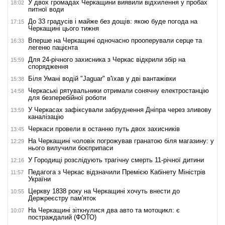
У двох громадах Черкащини виявили відхилення у пробах
18:02
питної води
До 33 градусів і майже без дощів: якою буде погода на
17:15
Черкащині цього тижня
Вперше на Черкащині одночасно прооперували серце та
16:33
легеню пацієнта
Для 24-річного захисника з Черкас відкрили збір на
15:59
спорядження
Біля Умані водій "Jaguar" в'їхав у дві вантажівки
15:38
Черкаські рятувальники отримали сонячну електростанцію
14:58
для безперебійної роботи
У Черкасах зафіксували забруднення Дніпра через зливову
13:59
каналізацію
Черкаси провели в останню путь двох захисників
13:45
На Черкащині чоловік погрожував гранатою біля магазину: у
12:29
нього вилучили боєприпаси
У Городищі розслідують трагічну смерть 11-річної дитини
12:16
Педагога з Черкас відзначили Премією Кабінету Міністрів
11:57
України
Церкву 1838 року на Черкащині хочуть внести до
10:55
Держреєстру пам'яток
На Черкащині зіткнулися два авто та мотоцикл: є
10:07
постраждалий (ФОТО)