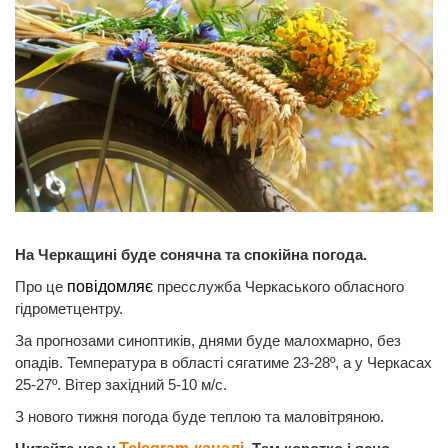
На Черкащині буде сонячна та спокійна погода.
Про це
повідомляє
пресслужба Черкаського обласного
гідрометцентру.
За прогнозами синоптиків, днями буде малохмарно, без
опадів. Температура в області сягатиме 23-28º, а у Черкасах
25-27º. Вітер західний 5-10 м/с.
З нового тижня погода буде теплою та маловітряною.