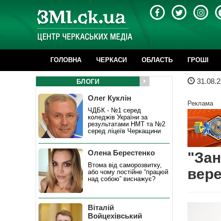
ГОЛОВНА
ЧЕРКАСИ
ОБЛАСТЬ
ГРОШІ
31.08.2
БЛОГИ
Олег Куклін
Реклама
ЧДБК - №1 серед
коледжів України за
результатами НМТ та №2
серед ліцеїв Черкащини
Олена Берестенко
"Зан
Втома від саморозвитку,
вере
або чому постійне “працюй
над собою” виснажує?
Віталій
Войцехівський