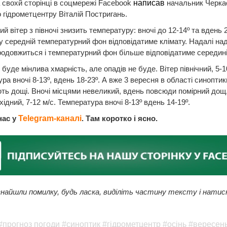
 свохй сторінці в соцмережі Facebook
написав
начальник Черка
 гідрометцентру Віталій Постригань.
й вітер з півночі знизить температуру: вночі до 12-14º та вдень 2
 середній температурний фон відповідатиме клімату. Надалі н
одовжиться і температурний фон більше відповідатиме середин
 буде мінлива хмарність, але опадів не буде. Вітер північний, 5-1
ра вночі 8-13º, вдень 18-23º. А вже 3 вересня в області синоптик
ть дощі. Вночі місцями невеликий, вдень повсюди помірний дощ.
хідний, 7-12 м/с. Температура вночі 8-13º вдень 14-19º.
нас у
Telegram-каналі
. Там коротко і ясно.
найшли помилку, будь ласка, виділіть частину тексту і натис
#прогноз погоди
#синоптик
#гідрометцентр
#осінь
#вересен