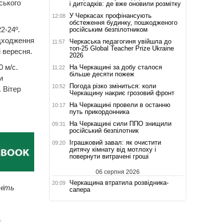
ського
і дитсадків: де вже оновили розмітку
У Черкасах профінансують
12:08
обстеження будинку, пошкодженого
2-24º.
російським безпілотником
адходження
Черкаська педагогиня увійшла до
11:57
топ-25 Global Teacher Prize Ukraine
і вересня.
2026
0 м/с.
На Черкащині за добу сталося
11:22
більше десяти пожеж
и
Погода різко зміниться: коли
10:52
 Вітер
Черкащину накриє грозовий фронт
На Черкащині провели в останню
10:17
путь прикордонника
На Черкащині сили ППО знищили
09:31
російський безпілотник
Іграшковий завал: як очистити
09:20
дитячу кімнату від мотлоху і
повернути витрачені гроші
06 серпня 2026
Черкащина втратила розвідника-
20:09
ніть
сапера
ь