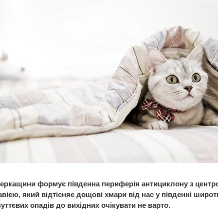
еркащини формує південна периферія антициклону з центр
вією, який відтісняє дощові хмари від нас у південні широт
суттєвих опадів до вихідних очікувати не варто.