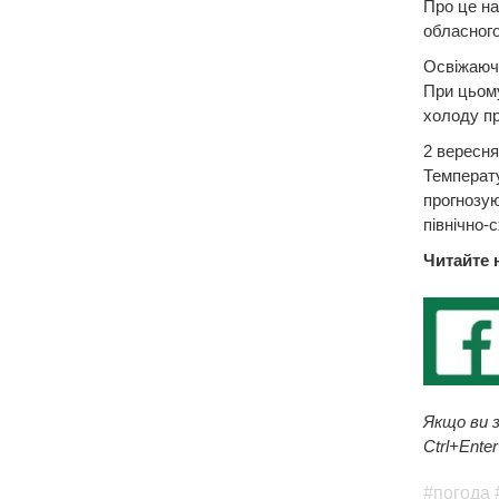
Про це на
обласного
Освіжаючи
При цьому
холоду пр
2 вересня
Температу
прогнозую
північно-с
Читайте 
Якщо ви з
Ctrl+Enter
#погода