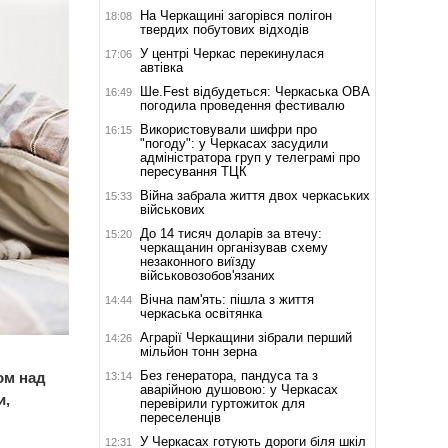
На Черкащині загорівся полігон
18:08
твердих побутових відходів
У центрі Черкас перекинулася
17:06
автівка
Ше.Fest відбудеться: Черкаська ОВА
16:49
погодила проведення фестивалю
Використовували шифри про
16:15
"погоду": у Черкасах засудили
адміністратора груп у телеграмі про
пересування ТЦК
Війна забрала життя двох черкаських
15:33
військових
До 14 тисяч доларів за втечу:
15:20
черкащанин організував схему
незаконного виїзду
військовозобов'язаних
Вічна пам'ять: пішла з життя
14:44
черкаська освітянка
Аграрії Черкащини зібрали перший
14:26
мільйон тонн зерна
Без генератора, пандуса та з
ом над
13:14
аварійною душовою: у Черкасах
и,
перевірили гуртожиток для
переселенців
У Черкасах готують дороги біля шкіл
12:31