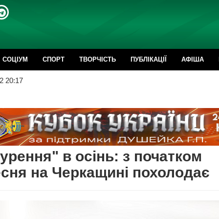
CОЦІУМ
СПОРТ
ТВОРЧІСТЬ
ПУБЛІКАЦІЇ
АФІША
2 20:17
урення" в осінь: з початком
сня на Черкащині похолодає