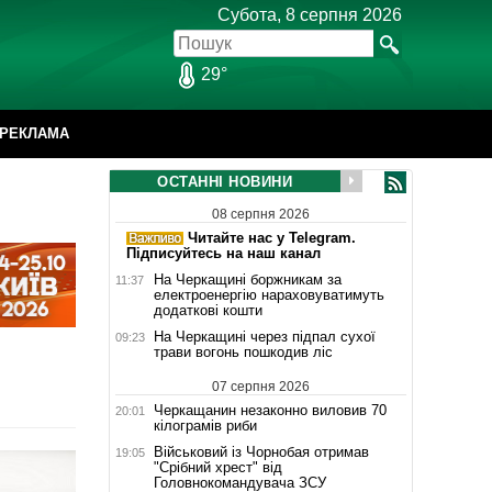
Субота, 8 серпня 2026
29°
РЕКЛАМА
ОСТАННІ НОВИНИ
08 серпня 2026
Читайте нас у Telegram.
Підписуйтесь на наш канал
На Черкащині боржникам за
11:37
електроенергію нараховуватимуть
додаткові кошти
На Черкащині через підпал сухої
09:23
трави вогонь пошкодив ліс
07 серпня 2026
Черкащанин незаконно виловив 70
20:01
кілограмів риби
Військовий із Чорнобая отримав
19:05
"Срібний хрест" від
Головнокомандувача ЗСУ