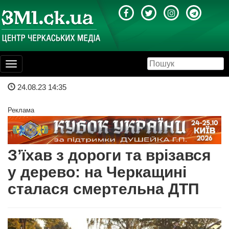
Toggle
navigation
24.08.23 14:35
Реклама
З’їхав з дороги та врізався
у дерево: на Черкащині
сталася смертельна ДТП