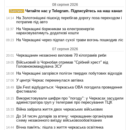
08 серпня 2026
Читайте нас у Telegram. Підписуйтесь на наш канал
На Золотоніщині пішохід перебігав дорогу поза переходом і
14:14
потрапив під авто
На Черкащині боржникам за електроенергію
11:37
нараховуватимуть додаткові кошти
На Черкащині через підпал сухої трави вогонь пошкодив ліс
09:23
07 серпня 2026
Черкащанин незаконно виловив 70 кілограмів риби
20:01
Військовий із Чорнобая отримав "Срібний хрест" від
19:05
Головнокомандувача ЗСУ
На Черкащині загорівся полігон твердих побутових відходів
18:08
У центрі Черкас перекинулася автівка
17:06
Ше.Fest відбудеться: Черкаська ОВА погодила проведення
16:49
фестивалю
Використовували шифри про "погоду": у Черкасах засудили
16:15
адміністратора груп у телеграмі про пересування ТЦК
Війна забрала життя двох черкаських військових
15:33
До 14 тисяч доларів за втечу: черкащанин організував
15:20
схему незаконного виїзду військовозобов'язаних
Вічна пам'ять: пішла з життя черкаська освітянка
14:44