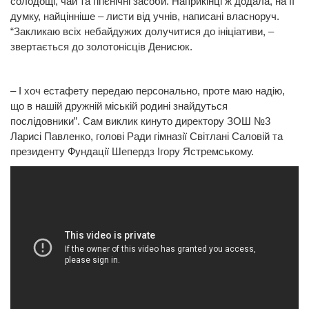
солодощі, чай та гігієнічні засоби. Наприкінці ж додала, на її
думку, найцінніше – листи від учнів, написані власноруч.
“Закликаю всіх небайдужих долучитися до ініціативи, –
звертається до золотонісців Денисюк.
– І хоч естафету передаю персонально, проте маю надію,
що в нашій дружній міській родині знайдуться
послідовники”. Сам виклик кинуто директору ЗОШ №3
Ларисі Павленко, голові Ради гімназії Світлані Саловій та
президенту Фундації Шепердз Ігору Ястремському.