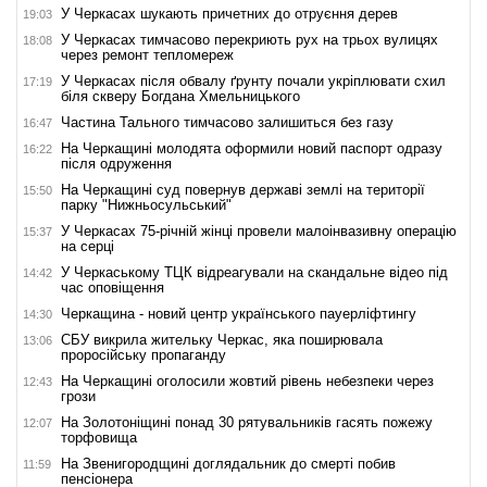
У Черкасах шукають причетних до отруєння дерев
19:03
У Черкасах тимчасово перекриють рух на трьох вулицях
18:08
через ремонт тепломереж
У Черкасах після обвалу ґрунту почали укріплювати схил
17:19
біля скверу Богдана Хмельницького
Частина Тального тимчасово залишиться без газу
16:47
На Черкащині молодята оформили новий паспорт одразу
16:22
після одруження
На Черкащині суд повернув державі землі на території
15:50
парку "Нижньосульський"
У Черкасах 75-річній жінці провели малоінвазивну операцію
15:37
на серці
У Черкаському ТЦК відреагували на скандальне відео під
14:42
час оповіщення
Черкащина - новий центр українського пауерліфтингу
14:30
СБУ викрила жительку Черкас, яка поширювала
13:06
проросійську пропаганду
На Черкащині оголосили жовтий рівень небезпеки через
12:43
грози
На Золотоніщині понад 30 рятувальників гасять пожежу
12:07
торфовища
На Звенигородщині доглядальник до смерті побив
11:59
пенсіонера