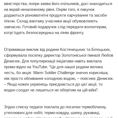
міністерства, попри заяви його очільників, досі знаходиться
на вкрай неналежному рівні. Окрім того, в пакунок
додаються різноматнітні продукти харчування та засоби
гігієни. Склад вантажу учасники акції обумовлюють
завчасно. Готовий подарунок слід передати волонтерам,
котрі їздять безпосередньо на лінію фронту.
Отримавши виклик від родини Костенецьких та Білецьких,
сформувала посилку директор Золотоніської гімназії Любов
Денисюк. Для популяризації ініціативи навіть виклала
промо-відео на YouTube. “Це для нашої родини велика
честь, бо акція Warm Soldier Challenge значно корисніша,
ніж просто обливання холодною водою, – пояснює Денисюк.
– Якщо кожен українець приєднається до цієї акції, то
жоден солдат не лишиться не обігрітим на цій війні”.
Згідно списку педагог поклала до посилки термобілизну,
утеплювачі для чобіт, термо-ковдру, шапку, рукавиці,