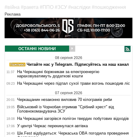
#війна
#ракета
#ППО
#ЗСУ
#наслідки
#пошкодження
Реклама
ОСТАННІ НОВИНИ
08 серпня 2026
Читайте нас у Telegram. Підписуйтесь на наш канал
На Черкащині боржникам за електроенергію
11:37
нараховуватимуть додаткові кошти
На Черкащині через підпал сухої трави вогонь пошкодив ліс
09:23
07 серпня 2026
Черкащанин незаконно виловив 70 кілограмів риби
20:01
Військовий із Чорнобая отримав "Срібний хрест" від
19:05
Головнокомандувача ЗСУ
На Черкащині загорівся полігон твердих побутових відходів
18:08
У центрі Черкас перекинулася автівка
17:06
Ше.Fest відбудеться: Черкаська ОВА погодила проведення
16:49