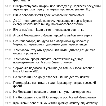
фестивалю
Використовували шифри про "погоду": у Черкасах засудили
16:15
адміністратора груп у телеграмі про пересування ТЦК
Війна забрала життя двох черкаських військових
15:33
До 14 тисяч доларів за втечу: черкащанин організував
15:20
схему незаконного виїзду військовозобов'язаних
Вічна пам'ять: пішла з життя черкаська освітянка
14:44
Аграрії Черкащини зібрали перший мільйон тонн зерна
14:26
Без генератора, пандуса та з аварійною душовою: у
13:14
Черкасах перевірили гуртожиток для переселенців
У Черкасах готують дороги біля шкіл і дитсадків: де вже
12:31
оновили розмітку
У Черкасах профінансують обстеження будинку,
12:08
пошкодженого російським безпілотником
Черкаська педагогиня увійшла до топ-25 Global Teacher
11:57
Prize Ukraine 2026
На Черкащині за добу сталося більше десяти пожеж
11:22
Погода різко зміниться: коли Черкащину накриє грозовий
10:52
фронт
На Черкащині провели в останню путь прикордонника
10:17
На Черкащині сили ППО знищили російський безпілотник
09:31
Іграшковий завал: як очистити дитячу кімнату від мотлоху і
09:20