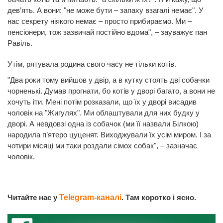
дев’ять. А вони: "не може бути – запаху взагалі немає". У
нас секрету ніякого немає – просто прибираємо. Ми –
пенсіонери, тож зазвичай постійно вдома", – зауважує пан
Равіль.
Утім, рятувала родина свого часу не тільки котів.
"Два роки тому вийшов у двір, а в кутку стоять дві собачки
чорненькі. Думав прогнати, бо котів у дворі багато, а вони не
хочуть іти. Мені потім розказали, що їх у дворі висадив
чоловік на "Жигулях". Ми облаштували для них будку у
дворі. А невдовзі одна із собачок (ми її назвали Білкою)
народила п’ятеро цуценят. Виходжували їх усім миром. І за
чотири місяці ми таки роздали сімох собак", – зазначає
чоловік.
Читайте нас у
Telegram-каналі
. Там коротко і ясно.