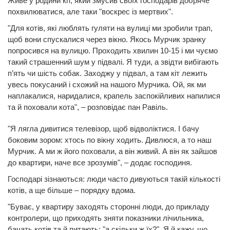
Живе у родини кіт, який змусив своїх господарів добряче
похвилюватися, але таки "воскрес із мертвих".
"Для котів, які люблять гуляти на вулиці ми зробили трап,
щоб вони спускалися через вікно. Якось Мурчик зранку
попросився на вулицю. Проходить хвилин 10-15 і ми чуємо
такий страшенний шум у підвалі. Я туди, а звідти вибігають
п’ять чи шість собак. Заходжу у підвал, а там кіт лежить
увесь покусаний і схожий на нашого Мурчика. Ой, як ми
наплакалися, наридалися, крапель заспокійливих напилися
та й поховали кота", – розповідає пан Равіль.
"Я лягла дивитися телевізор, щоб відволіктися. І бачу
боковим зором: хтось по вікну ходить. Дивлюся, а то наш
Мурчик. А ми ж його поховали, а він живий. А він як зайшов
до квартири, наче все зрозумів", – додає господиня.
Господарі зізнаються: люди часто дивуються такій кількості
котів, а ще більше – порядку вдома.
"Буває, у квартиру заходять сторонні люди, до прикладу
контролери, що приходять зняти показники лічильника,
бачать котів та й питають: "а скільки ж їх?". Я й кажу, що