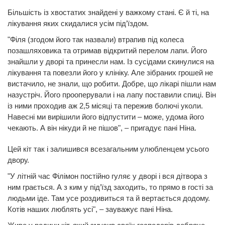
Більшість із хвостатих знайдені у важкому стані. Є й ті, на
лікування яких скидалися усім під’їздом.
"Філя (згодом його так назвали) втрапив під колеса
позашляховика та отримав відкритий перелом лапи. Його
знайшли у дворі та принесли нам. Із сусідами скинулися на
лікування та повезли його у клініку. Але зібраних грошей не
вистачило, не знали, що робити. Добре, що лікарі пішли нам
назустріч. Його прооперували і на лапу поставили спиці. Він
із ними проходив аж 2,5 місяці та пережив болючі уколи.
Навесні ми вирішили його відпустити – може, удома його
чекають. А він нікуди й не пішов", – пригадує пані Ніна.
Цей кіт так і залишився всезагальним улюбленцем усього
двору.
"У літній час Філімон постійно гуляє у дворі і вся дітвора з
ним грається. А з ким у під’їзд заходить, то прямо в гості за
людьми іде. Там усе роздивиться та й вертається додому.
Котів наших люблять усі", – зауважує пані Ніна.