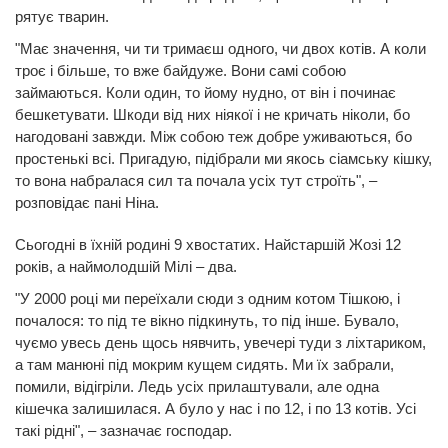
рятує тварин.
"Має значення, чи ти тримаєш одного, чи двох котів. А коли
троє і більше, то вже байдуже. Вони самі собою
займаються. Коли один, то йому нудно, от він і починає
бешкетувати. Шкоди від них ніякої і не кричать ніколи, бо
нагодовані завжди. Між собою теж добре уживаються, бо
простенькі всі. Пригадую, підібрали ми якось сіамську кішку,
то вона набралася сил та почала усіх тут строїть", –
розповідає пані Ніна.
Сьогодні в їхній родині 9 хвостатих. Найстаршій Жозі 12
років, а наймолодшій Мілі – два.
"У 2000 році ми переїхали сюди з одним котом Тішкою, і
почалося: то під те вікно підкинуть, то під інше. Бувало,
чуємо увесь день щось нявчить, увечері туди з ліхтариком,
а там манюні під мокрим кущем сидять. Ми їх забрали,
помили, відігріли. Ледь усіх прилаштували, але одна
кішечка залишилася. А було у нас і по 12, і по 13 котів. Усі
такі рідні", – зазначає господар.