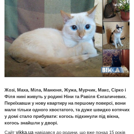
Жозі, Маха, Міла, Манюня, Жужа, Мурчик, Макс, Сірко і
Філя нині живуть у родині Ніни та Равіля Єнгаличевих.
Переїхавши у нову квартиру на першому поверсі, вони
мали тільки одного хвостатого, та дуже швидко котячих
у домі стало прибувати: когось підкинули під вікна,
когось знайшли у дворі.
Сайт
vikka.ua
навідався до родини, що вже понад 15 років