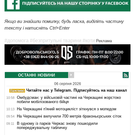
Якщо ви знайшли помилку, будь ласка, виділіть частину
тексту і натисніть Ctrl+Enter
#допомога
#безпритульні тварини
#коти
Реклама
ОСТАННІ НОВИНИ
06 серпня 2026
Читайте нас у Telegram. Підписуйтесь на наш канал
Омбудсман: у військовій частині на Черкащині жорстоко
10:58
побили мобілізованого бійця
На Черкащині п'яний мотоцикліст зіткнувся з мопедом
10:13
На Черкащині вилучили 700 метрів браконьєрських сіток
09:54
В одному із парків Черкас знову пошкодили
09:11
попереджувальну табличку