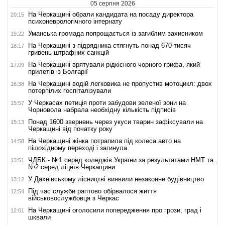
05 серпня 2026
На Черкащині обрали кандидата на посаду директора
20:15
психоневрологічного інтернату
Уманська громада попрощається із загиблим захисником
19:22
На Черкащині з підрядника стягнуть понад 670 тисяч
18:17
гривень штрафних санкцій
На Черкащині врятували рідкісного чорного грифа, який
17:09
прилетів із Болгарії
На Черкащині водій легковика не пропустив мотоцикл: двох
16:38
потерпілих госпіталізували
У Черкасах петиція проти забудови зеленої зони на
15:57
Чорновола набрала необхідну кількість підписів
Понад 1600 звернень через укуси тварин зафіксували на
15:13
Черкащині від початку року
На Черкащині жінка потрапила під колеса авто на
14:58
пішохідному переході і загинула
ЧДБК - №1 серед коледжів України за результатами НМТ та
13:51
№2 серед ліцеїв Черкащини
У Дахнівському лісництві виявили незаконне будівництво
13:12
Під час служби раптово обірвалося життя
12:54
військовослужбовця з Черкас
На Черкащині оголосили попередження про грози, град і
12:01
шквали