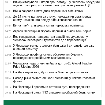
Використовували шифри про "погоду": у Черкасах засудили
16:15
адміністратора груп у телеграмі про пересування ТЦК
Війна забрала життя двох черкаських військових
15:33
До 14 тисяч доларів за втечу: черкащанин організував
15:20
схему незаконного виїзду військовозобов'язаних
Вічна пам'ять: пішла з життя черкаська освітянка
14:44
Аграрії Черкащини зібрали перший мільйон тонн зерна
14:26
Без генератора, пандуса та з аварійною душовою: у
13:14
Черкасах перевірили гуртожиток для переселенців
У Черкасах готують дороги біля шкіл і дитсадків: де вже
12:31
оновили розмітку
У Черкасах профінансують обстеження будинку,
12:08
пошкодженого російським безпілотником
Черкаська педагогиня увійшла до топ-25 Global Teacher
11:57
Prize Ukraine 2026
На Черкащині за добу сталося більше десяти пожеж
11:22
Погода різко зміниться: коли Черкащину накриє грозовий
10:52
фронт
На Черкащині провели в останню путь прикордонника
10:17
На Черкащині сили ППО знищили російський безпілотник
09:31