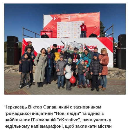
Черкасець Віктор Євпак, який є засновником
громадської ініціативи "Нові люди" та однієї з
найбільших ІТ-компаній "eKreative", взяв участь у
недільному напівмарафоні, щоб закликати містян