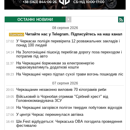
ОСТАННІ НОВИНИ
08 серпня 2026
Читайте нас у Telegram. Підписуйтесь на наш канал
У Черкасах поліція перевірила 12 розважальних закладів і
17:02
понад 100 людей
На Золотоніщині пішохід перебігав дорогу поза переходом і
14:14
потрапив під авто
На Черкащині боржникам за електроенергію
11:37
нараховуватимуть додаткові кошти
На Черкащині через підпал сухої трави вогонь пошкодив ліс
09:23
07 серпня 2026
Черкащанин незаконно виловив 70 кілограмів риби
20:01
Військовий із Чорнобая отримав "Срібний хрест" від
19:05
Головнокомандувача ЗСУ
На Черкащині загорівся полігон твердих побутових відходів
18:08
У центрі Черкас перекинулася автівка
17:06
Ше.Fest відбудеться: Черкаська ОВА погодила проведення
16:49
фестивалю