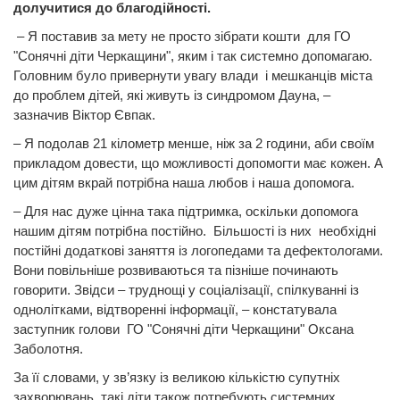
долучитися до благодійності.
– Я поставив за мету не просто зібрати кошти для ГО
"Сонячні діти Черкащини", яким і так системно допомагаю.
Головним було привернути увагу влади і мешканців міста
до проблем дітей, які живуть із синдромом Дауна, –
зазначив Віктор Євпак.
– Я подолав 21 кілометр менше, ніж за 2 години, аби своїм
прикладом довести, що можливості допомогти має кожен. А
цим дітям вкрай потрібна наша любов і наша допомога.
– Для нас дуже цінна така підтримка, оскільки допомога
нашим дітям потрібна постійно. Більшості із них необхідні
постійні додаткові заняття із логопедами та дефектологами.
Вони повільніше розвиваються та пізніше починають
говорити. Звідси – труднощі у соціалізації, спілкуванні із
однолітками, відтворенні інформації, – констатувала
заступник голови ГО "Сонячні діти Черкащини" Оксана
Заболотня.
За її словами, у зв’язку із великою кількістю супутніх
захворювань, такі діти також потребують системних