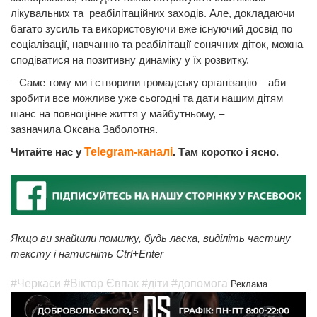
лікувальних та реабілітаційних заходів. Але, докладаючи
багато зусиль та використовуючи вже існуючий досвід по
соціалізації, навчанню та реабілітації сонячних діток, можна
сподіватися на позитивну динаміку у їх розвитку.
– Саме тому ми і створили громадську організацію – аби
зробити все можливе уже сьогодні та дати нашим дітям
шанс на повноцінне життя у майбутньому, –
зазначила Оксана Заболотня.
Читайте нас у
Telegram-каналі
. Там коротко і ясно.
Якщо ви знайшли помилку, будь ласка, виділіть частину
тексту і натисніть Ctrl+Enter
#Черкаси
#Віктор Євпак
#діти
#допомога
Реклама