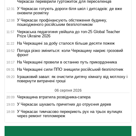
Черкасах перевірили гуртожиток для переселенців
У Черкасах готують дороги біля шкіл і дитсадків: де вже
12:31
оновили розмітку
У Черкасах профінансують обстеження будинку,
12:08
пошкодженого російським безпілотником
Черкаська педагогиня увійшла до топ-25 Global Teacher
11:57
Prize Ukraine 2026
На Черкащині за добу сталося більше десяти пожеж
11:22
Погода різко зміниться: коли Черкащину накриє грозовий
10:52
фронт
На Черкащині провели в останню путь прикордонника
10:17
На Черкащині сили ППО знищили російський безпілотник
09:31
Іграшковий завал: як очистити дитячу кімнату від мотлоху і
09:20
повернути витрачені гроші
06 серпня 2026
Черкащина втратила розвідника-сапера
20:09
У Черкасах шукають причетних до отруєння дерев
19:03
У Черкасах тимчасово перекриють рух на трьох вулицях
18:08
через ремонт тепломереж