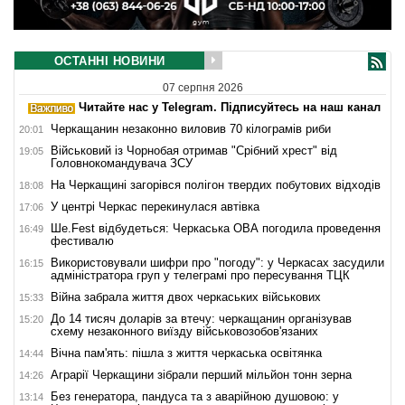
ОСТАННІ НОВИНИ
07 серпня 2026
Читайте нас у Telegram. Підписуйтесь на наш канал
Черкащанин незаконно виловив 70 кілограмів риби
20:01
Військовий із Чорнобая отримав "Срібний хрест" від
19:05
Головнокомандувача ЗСУ
На Черкащині загорівся полігон твердих побутових відходів
18:08
У центрі Черкас перекинулася автівка
17:06
Ше.Fest відбудеться: Черкаська ОВА погодила проведення
16:49
фестивалю
Використовували шифри про "погоду": у Черкасах засудили
16:15
адміністратора груп у телеграмі про пересування ТЦК
Війна забрала життя двох черкаських військових
15:33
До 14 тисяч доларів за втечу: черкащанин організував
15:20
схему незаконного виїзду військовозобов'язаних
Вічна пам'ять: пішла з життя черкаська освітянка
14:44
Аграрії Черкащини зібрали перший мільйон тонн зерна
14:26
Без генератора, пандуса та з аварійною душовою: у
13:14