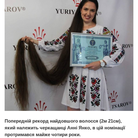
Попередній рекорд найдовшого волосся (2м 21см),
який належить черкащанці Анні Янко, в цій номінації
протримався майже чотири роки.