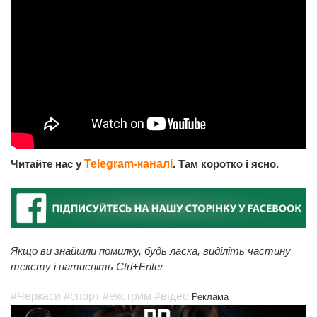
Читайте нас у
Telegram-каналі
. Там коротко і ясно.
Якщо ви знайшли помилку, будь ласка, виділіть частину
тексту і натисніть Ctrl+Enter
#Черкаси
#спорт
#екстрим
#відео
Реклама