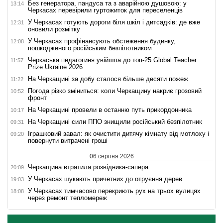
Без генератора, пандуса та з аварійною душовою: у
13:14
Черкасах перевірили гуртожиток для переселенців
У Черкасах готують дороги біля шкіл і дитсадків: де вже
12:31
оновили розмітку
У Черкасах профінансують обстеження будинку,
12:08
пошкодженого російським безпілотником
Черкаська педагогиня увійшла до топ-25 Global Teacher
11:57
Prize Ukraine 2026
На Черкащині за добу сталося більше десяти пожеж
11:22
Погода різко зміниться: коли Черкащину накриє грозовий
10:52
фронт
На Черкащині провели в останню путь прикордонника
10:17
На Черкащині сили ППО знищили російський безпілотник
09:31
Іграшковий завал: як очистити дитячу кімнату від мотлоху і
09:20
повернути витрачені гроші
06 серпня 2026
Черкащина втратила розвідника-сапера
20:09
У Черкасах шукають причетних до отруєння дерев
19:03
У Черкасах тимчасово перекриють рух на трьох вулицях
18:08
через ремонт тепломереж