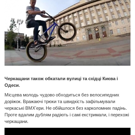
Черкащани також обкатали вулиці та східці Києва і
Одеси.
Місцева молодь чудово обходиться без велосипедних
доріжок. Вражаючі трюки та швидкість зафільмували
черкаські BMX'ери. Не обійшлося без карколомних падінь.
Проте вдалим дублям радіють і самі екстримали, і перехожі
черкащани.