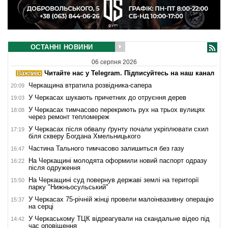
ОСТАННІ НОВИНИ
06 серпня 2026
Читайте нас у Telegram. Підписуйтесь на наш канал
Черкащина втратила розвідника-сапера
20:09
У Черкасах шукають причетних до отруєння дерев
19:03
У Черкасах тимчасово перекриють рух на трьох вулицях
18:08
через ремонт тепломереж
У Черкасах після обвалу ґрунту почали укріплювати схил
17:19
біля скверу Богдана Хмельницького
Частина Тального тимчасово залишиться без газу
16:47
На Черкащині молодята оформили новий паспорт одразу
16:22
після одруження
На Черкащині суд повернув державі землі на території
15:50
парку "Нижньосульський"
У Черкасах 75-річній жінці провели малоінвазивну операцію
15:37
на серці
У Черкаському ТЦК відреагували на скандальне відео під
14:42
час оповіщення