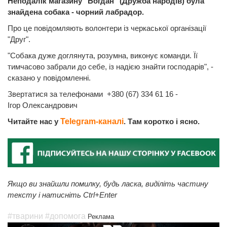
Неподалік магазину "Богдан" (Дружба народів) була
знайдена собака - чорний лабрадор.
Про це повідомляють волонтери із черкаської організації
"Друг".
"Собака дуже доглянута, розумна, виконує команди. Її
тимчасово забрали до себе, із надією знайти господарів", -
сказано у повідомленні.
Звертатися за телефонами +380 (67) 334 61 16 -
Ігор Олександрович
Читайте нас у
Telegram-каналі
. Там коротко і ясно.
Якщо ви знайшли помилку, будь ласка, виділіть частину
тексту і натисніть Ctrl+Enter
#тварини
#допомога
Реклама