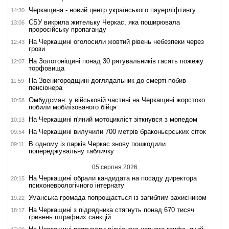
Черкащина - новий центр українського пауерліфтингу
14:30
СБУ викрила жительку Черкас, яка поширювала
13:06
проросійську пропаганду
На Черкащині оголосили жовтий рівень небезпеки через
12:43
грози
На Золотоніщині понад 30 рятувальників гасять пожежу
12:07
торфовища
На Звенигородщині доглядальник до смерті побив
11:59
пенсіонера
Омбудсман: у військовій частині на Черкащині жорстоко
10:58
побили мобілізованого бійця
На Черкащині п'яний мотоцикліст зіткнувся з мопедом
10:13
На Черкащині вилучили 700 метрів браконьєрських сіток
09:54
В одному із парків Черкас знову пошкодили
09:11
попереджувальну табличку
05 серпня 2026
На Черкащині обрали кандидата на посаду директора
20:15
психоневрологічного інтернату
Уманська громада попрощається із загиблим захисником
19:22
На Черкащині з підрядника стягнуть понад 670 тисяч
18:17
гривень штрафних санкцій