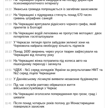
20:15
психоневрологічного інтернату
Уманська громада попрощається із загиблим захисником
19:22
На Черкащині з підрядника стягнуть понад 670 тисяч
18:17
гривень штрафних санкцій
На Черкащині врятували рідкісного чорного грифа, який
17:09
прилетів із Болгарії
На Черкащині водій легковика не пропустив мотоцикл: двох
16:38
потерпілих госпіталізували
У Черкасах петиція проти забудови зеленої зони на
15:57
Чорновола набрала необхідну кількість підписів
Понад 1600 звернень через укуси тварин зафіксували на
15:13
Черкащині від початку року
На Черкащині жінка потрапила під колеса авто на
14:58
пішохідному переході і загинула
ЧДБК - №1 серед коледжів України за результатами НМТ та
13:51
№2 серед ліцеїв Черкащини
У Дахнівському лісництві виявили незаконне будівництво
13:12
Під час служби раптово обірвалося життя
12:54
військовослужбовця з Черкас
На Черкащині оголосили попередження про грози, град і
12:01
шквали
Після понад чотирьох років полону до Монастирищини
11:41
повернувся захисник