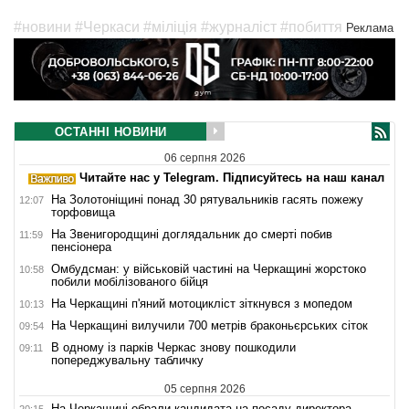
#новини
#Черкаси
#міліція
#журналіст
#побиття
Реклама
ОСТАННІ НОВИНИ
06 серпня 2026
Читайте нас у Telegram. Підписуйтесь на наш канал
На Золотоніщині понад 30 рятувальників гасять пожежу
12:07
торфовища
На Звенигородщині доглядальник до смерті побив
11:59
пенсіонера
Омбудсман: у військовій частині на Черкащині жорстоко
10:58
побили мобілізованого бійця
На Черкащині п'яний мотоцикліст зіткнувся з мопедом
10:13
На Черкащині вилучили 700 метрів браконьєрських сіток
09:54
В одному із парків Черкас знову пошкодили
09:11
попереджувальну табличку
05 серпня 2026
На Черкащині обрали кандидата на посаду директора