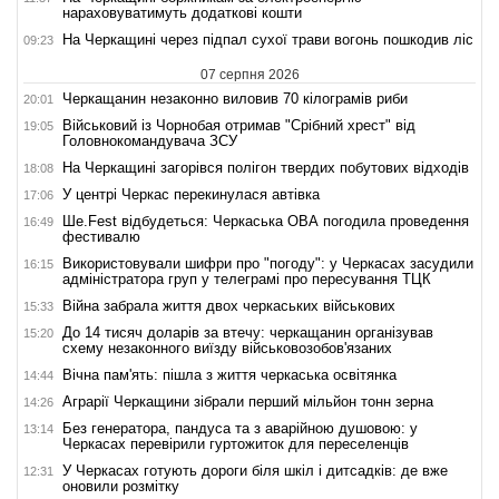
нараховуватимуть додаткові кошти
На Черкащині через підпал сухої трави вогонь пошкодив ліс
09:23
07 серпня 2026
Черкащанин незаконно виловив 70 кілограмів риби
20:01
Військовий із Чорнобая отримав "Срібний хрест" від
19:05
Головнокомандувача ЗСУ
На Черкащині загорівся полігон твердих побутових відходів
18:08
У центрі Черкас перекинулася автівка
17:06
Ше.Fest відбудеться: Черкаська ОВА погодила проведення
16:49
фестивалю
Використовували шифри про "погоду": у Черкасах засудили
16:15
адміністратора груп у телеграмі про пересування ТЦК
Війна забрала життя двох черкаських військових
15:33
До 14 тисяч доларів за втечу: черкащанин організував
15:20
схему незаконного виїзду військовозобов'язаних
Вічна пам'ять: пішла з життя черкаська освітянка
14:44
Аграрії Черкащини зібрали перший мільйон тонн зерна
14:26
Без генератора, пандуса та з аварійною душовою: у
13:14
Черкасах перевірили гуртожиток для переселенців
У Черкасах готують дороги біля шкіл і дитсадків: де вже
12:31
оновили розмітку