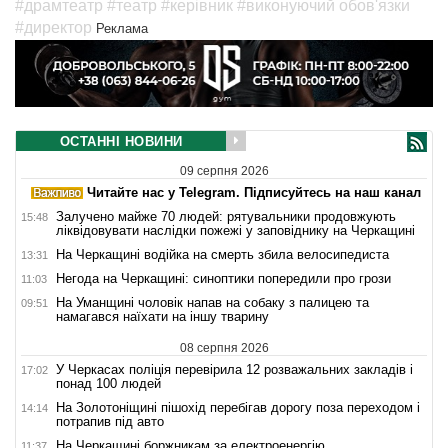
#драмтеатр
#театр
#керівник
#виконуючий обов'язки
#директор
Реклама
ОСТАННІ НОВИНИ
09 серпня 2026
Читайте нас у Telegram. Підписуйтесь на наш канал
Залучено майже 70 людей: рятувальники продовжують
15:48
ліквідовувати наслідки пожежі у заповіднику на Черкащині
На Черкащині водійка на смерть збила велосипедиста
13:31
Негода на Черкащині: синоптики попередили про грози
11:03
На Уманщині чоловік напав на собаку з палицею та
09:51
намагався наїхати на іншу тварину
08 серпня 2026
У Черкасах поліція перевірила 12 розважальних закладів і
17:02
понад 100 людей
На Золотоніщині пішохід перебігав дорогу поза переходом і
14:14
потрапив під авто
На Черкащині боржникам за електроенергію
11:37