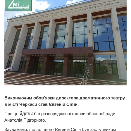
Виконуючим обов'язки директора драматичного театру
в місті Черкаси став Євгеній Сілін.
Про це
йдеться
в розпорядженні голови обласної ради
Анатолія Підгорного.
Зауважимо, що до цього Євгеній Сілін був заступником