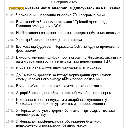
07 серпня 2026
Читайте нас у Telegram. Підписуйтесь на наш канал
Черкащанин незаконно виловив 70 кілограмів риби
20:01
Військовий із Чорнобая отримав "Срібний хрест" від
19:05
Головнокомандувача ЗСУ
На Черкащині загорівся полігон твердих побутових відходів
18:08
У центрі Черкас перекинулася автівка
17:06
Ше.Fest відбудеться: Черкаська ОВА погодила проведення
16:49
фестивалю
Використовували шифри про "погоду": у Черкасах засудили
16:15
адміністратора груп у телеграмі про пересування ТЦК
Війна забрала життя двох черкаських військових
15:33
До 14 тисяч доларів за втечу: черкащанин організував
15:20
схему незаконного виїзду військовозобов'язаних
Вічна пам'ять: пішла з життя черкаська освітянка
14:44
Аграрії Черкащини зібрали перший мільйон тонн зерна
14:26
Без генератора, пандуса та з аварійною душовою: у
13:14
Черкасах перевірили гуртожиток для переселенців
У Черкасах готують дороги біля шкіл і дитсадків: де вже
12:31
оновили розмітку
У Черкасах профінансують обстеження будинку,
12:08
пошкодженого російським безпілотником