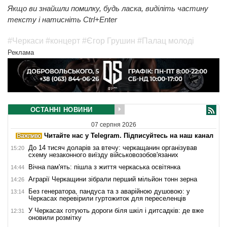
Якщо ви знайшли помилку, будь ласка, виділіть частину
тексту і натисніть Ctrl+Enter
#Черкаси
#концерт
#Єгор Грушин
#Палац молоді
Реклама
ОСТАННІ НОВИНИ
07 серпня 2026
Читайте нас у Telegram. Підписуйтесь на наш канал
До 14 тисяч доларів за втечу: черкащанин організував
15:20
схему незаконного виїзду військовозобов'язаних
Вічна пам'ять: пішла з життя черкаська освітянка
14:44
Аграрії Черкащини зібрали перший мільйон тонн зерна
14:26
Без генератора, пандуса та з аварійною душовою: у
13:14
Черкасах перевірили гуртожиток для переселенців
У Черкасах готують дороги біля шкіл і дитсадків: де вже
12:31
оновили розмітку