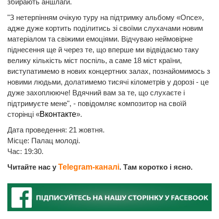
збирають аншлаги.
"З нетерпінням очікую туру на підтримку альбому «Once»,
адже дуже кортить поділитись зі своїми слухачами новим
матеріалом та свіжими емоціями. Відчуваю неймовірне
піднесення ще й через те, що вперше ми відвідаємо таку
велику кількість міст поспіль, а саме 18 міст країни,
виступатимемо в нових концертних залах, познайомимось з
новими людьми, долатимемо тисячі кілометрів у дорозі - це
дуже захоплююче! Вдячний вам за те, що слухаєте і
підтримуєте мене", - повідомляє композитор на своїй
сторінці «
Вконтакте
».
Дата проведення: 21 жовтня.
Місце: Палац молоді.
Час: 19:30.
Читайте нас у
Telegram-каналі
. Там коротко і ясно.