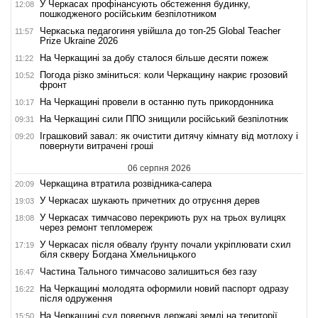
У Черкасах профінансують обстеження будинку,
12:08
пошкодженого російським безпілотником
Черкаська педагогиня увійшла до топ-25 Global Teacher
11:57
Prize Ukraine 2026
На Черкащині за добу сталося більше десяти пожеж
11:22
Погода різко зміниться: коли Черкащину накриє грозовий
10:52
фронт
На Черкащині провели в останню путь прикордонника
10:17
На Черкащині сили ППО знищили російський безпілотник
09:31
Іграшковий завал: як очистити дитячу кімнату від мотлоху і
09:20
повернути витрачені гроші
06 серпня 2026
Черкащина втратила розвідника-сапера
20:09
У Черкасах шукають причетних до отруєння дерев
19:03
У Черкасах тимчасово перекриють рух на трьох вулицях
18:08
через ремонт тепломереж
У Черкасах після обвалу ґрунту почали укріплювати схил
17:19
біля скверу Богдана Хмельницького
Частина Тального тимчасово залишиться без газу
16:47
На Черкащині молодята оформили новий паспорт одразу
16:22
після одруження
На Черкащині суд повернув державі землі на території
15:50