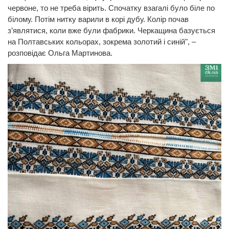
червоне, то не треба вірить. Спочатку взагалі було біле по
білому. Потім нитку варили в корі дубу. Колір почав
з’являтися, коли вже були фабрики. Черкащина базується
на Полтавських кольорах, зокрема золотий і синій", –
розповідає Ольга Мартинова.