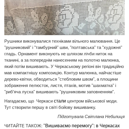
Рушники виконувалися техніками вільного малювання. Це
"рушниковий" і "тамбурний" шви, "полтавська" та "художня"
гладь. Орнамент виконують не шляхом лічби ниток на
тканині, а за попереднім нанесенням на полотно малюнка,
який потім вишивають. У Черкаському регіоні він традиційно
мав компактнішу композицію. Контур малюнка, найчастіше
дерево-квітки, обводиться "стебловим швом", а площини
зображення пелюсток, листя, птахів, мотив "шахматка" і
"риб’яча луска" вишивають "рушниковим заповненням".
Нагадаємо, що Черкаси
стали
центром військової моди.
Тут створили першу в світі бойову вишиванку.
Підготувала Світлана Небилиця
ЧИТАЙТЕ ТАКОЖ:
"Вишиваємо перемогу": в Черкасах