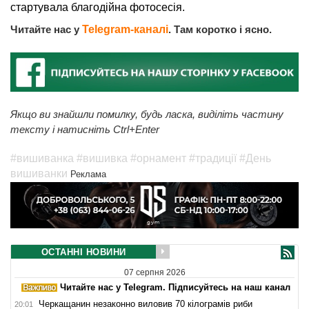
стартувала благодійна фотосесія.
Читайте нас у
Telegram-каналі
. Там коротко і ясно.
Якщо ви знайшли помилку, будь ласка, виділіть частину
тексту і натисніть Ctrl+Enter
#вишиванка
#вишивка
#орнамент
#традиції
#День
вишиванки
Реклама
ОСТАННІ НОВИНИ
07 серпня 2026
Читайте нас у Telegram. Підписуйтесь на наш канал
Черкащанин незаконно виловив 70 кілограмів риби
20:01