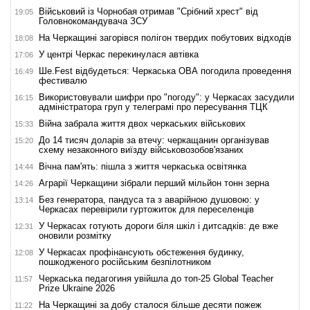
Військовий із Чорнобая отримав "Срібний хрест" від
19:05
Головнокомандувача ЗСУ
На Черкащині загорівся полігон твердих побутових відходів
18:08
У центрі Черкас перекинулася автівка
17:06
Ше.Fest відбудеться: Черкаська ОВА погодила проведення
16:49
фестивалю
Використовували шифри про "погоду": у Черкасах засудили
16:15
адміністратора груп у телеграмі про пересування ТЦК
Війна забрала життя двох черкаських військових
15:33
До 14 тисяч доларів за втечу: черкащанин організував
15:20
схему незаконного виїзду військовозобов'язаних
Вічна пам'ять: пішла з життя черкаська освітянка
14:44
Аграрії Черкащини зібрали перший мільйон тонн зерна
14:26
Без генератора, пандуса та з аварійною душовою: у
13:14
Черкасах перевірили гуртожиток для переселенців
У Черкасах готують дороги біля шкіл і дитсадків: де вже
12:31
оновили розмітку
У Черкасах профінансують обстеження будинку,
12:08
пошкодженого російським безпілотником
Черкаська педагогиня увійшла до топ-25 Global Teacher
11:57
Prize Ukraine 2026
На Черкащині за добу сталося більше десяти пожеж
11:22