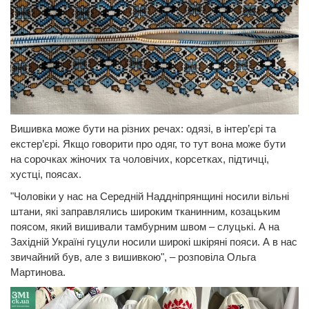
Вишивка може бути на різних речах: одязі, в інтер’єрі та
екстер’єрі. Якщо говорити про одяг, то тут вона може бути
на сорочках жіночих та чоловічих, корсетках, підтичці,
хустці, поясах.
"Чоловіки у нас на Середній Наддніпрянщині носили вільні
штани, які заправлялись широким тканинним, козацьким
поясом, який вишивали тамбурним швом – слуцькі. А на
Західній Україні гуцули носили широкі шкіряні пояси. А в нас
звичайний був, але з вишивкою", – розповіла Ольга
Мартинова.