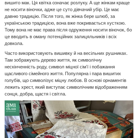
вишито мак. Ця квітка означає розлуку. А ще жінкам краще
не носити віночки, адже це суто дівчачий убір. Це має
давню традицію. Після того, як жінка бере шлюб, за
українською традицією, вона вже покривається хусткою.
Тому вона не має права після одруження носити віночок, бо
це вводить в оману потенційних залицяльників і всіх
довкола.
Часто використовують вишивку й на весільних рушниках.
Там зображують дерево життя, як символічну
нескінченність роду, символ міцної сім'ї і побажання
щасливого сімейного життя. Популярна і пара вишитих
голубів, що символізує міцну любов. В основі орнаментів
лежить хрест, який виступає символічним відображенням
сонця, добра, щастя і світла.