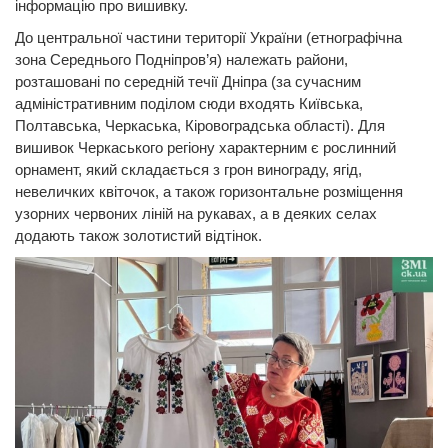
інформацію про вишивку.
До центральної частини території України (етнографічна
зона Середнього Подніпров’я) належать райони,
розташовані по середній течії Дніпра (за сучасним
адміністративним поділом сюди входять Київська,
Полтавська, Черкаська, Кіровоградська області). Для
вишивок Черкаського регіону характерним є рослинний
орнамент, який складається з грон винограду, ягід,
невеличких квіточок, а також горизонтальне розміщення
узорних червоних ліній на рукавах, а в деяких селах
додають також золотистий відтінок.