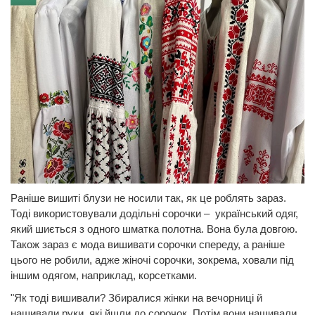
Раніше вишиті блузи не носили так, як це роблять зараз.
Тоді використовували додільні сорочки – український одяг,
який шиється з одного шматка полотна. Вона була довгою.
Також зараз є мода вишивати сорочки спереду, а раніше
цього не робили, адже жіночі сорочки, зокрема, ховали під
іншим одягом, наприклад, корсетками.
"Як тоді вишивали? Збиралися жінки на вечорниці й
нашивали руки, які йшли до сорочок. Потім вони нашивали