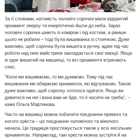
За її словами, натомість чоловічі сорочки мали відкритий
орнамент зверху та енергетично йшли до неба. Зараз
чоловічі сорочки шиють із коміром і під костюм, а раніше
цього не робили – тоді була вишиванка із стоячкою. Дуже
важливо, щоб сорочка була вишита в ручну, адже під час
роботи над нею майстриня закладається свої емоції. Якщо
ж одяг вишитий на машинці, то всі орнаменти втрачають
сенс.
"Коли ми вишиваємо, то ми думаємо. Тому під час
вишивання ми обираємо орнаменти, які відчуваємо. Також
дуже важливо, щоб сорочку хотілося одягати. Якщо ви
дивитеся на неї і вона вам не йде, то її носити не треба", –
каже Ольга Мартинова.
Часто на вишивці можна побачити поєднання прямого та
косого хреста – це поєднання чоловічого та жіночого
начала. Ця традиція простежується також у всіх весільних
орнаментах. Наприклад, такі хрести можна зустріти й на