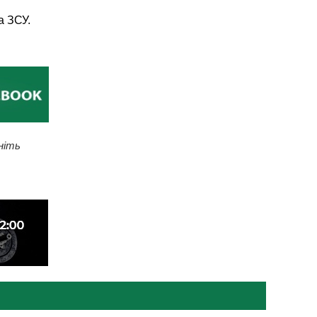
а ЗСУ.
ніть