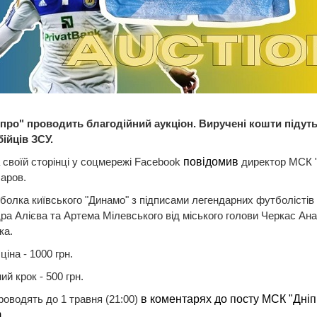
про" проводить благодійний аукціон. Виручені кошти підуть
бійців ЗСУ.
 своїй сторінці у соцмережі Facebook
повідомив
директор МСК "
чаров.
болка київського "Динамо" з підписами легендарних футболістів
а Алієва та Артема Мілевського від міського голови Черкас Ана
ка.
іна - 1000 грн.
ий крок - 500 грн.
роводять до 1 травня (21:00)
в коментарях до посту МСК "Дніп
.