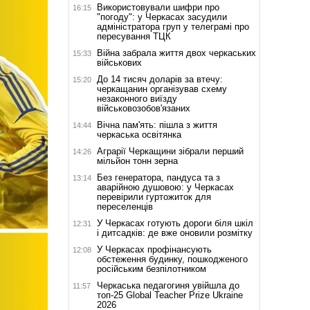
Використовували шифри про
16:15
"погоду": у Черкасах засудили
адміністратора груп у телеграмі про
пересування ТЦК
Війна забрала життя двох черкаських
15:33
військових
До 14 тисяч доларів за втечу:
15:20
черкащанин організував схему
незаконного виїзду
військовозобов'язаних
Вічна пам'ять: пішла з життя
14:44
черкаська освітянка
Аграрії Черкащини зібрали перший
14:26
мільйон тонн зерна
Без генератора, пандуса та з
13:14
аварійною душовою: у Черкасах
перевірили гуртожиток для
переселенців
У Черкасах готують дороги біля шкіл
12:31
і дитсадків: де вже оновили розмітку
У Черкасах профінансують
12:08
обстеження будинку, пошкодженого
російським безпілотником
Черкаська педагогиня увійшла до
11:57
топ-25 Global Teacher Prize Ukraine
2026