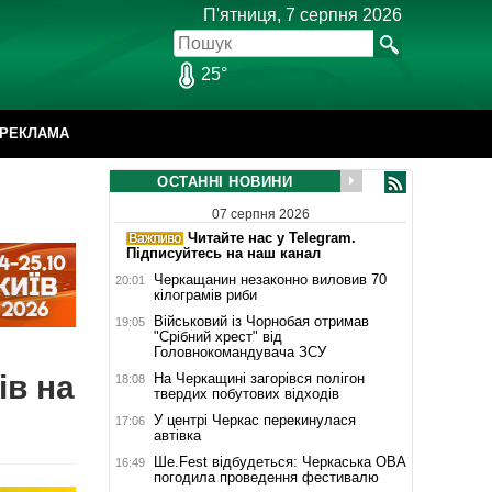
П'ятниця, 7 серпня 2026
25°
РЕКЛАМА
ОСТАННІ НОВИНИ
07 серпня 2026
Читайте нас у Telegram.
Підписуйтесь на наш канал
Черкащанин незаконно виловив 70
20:01
кілограмів риби
Військовий із Чорнобая отримав
19:05
"Срібний хрест" від
Головнокомандувача ЗСУ
ів на
На Черкащині загорівся полігон
18:08
твердих побутових відходів
У центрі Черкас перекинулася
17:06
автівка
Ше.Fest відбудеться: Черкаська ОВА
16:49
погодила проведення фестивалю