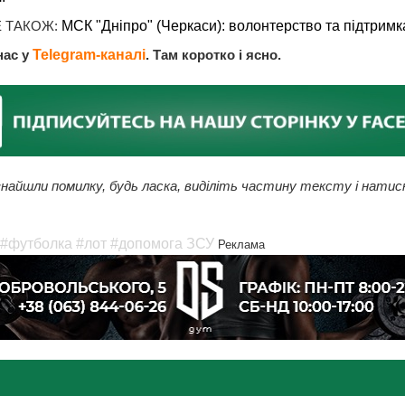
 ТАКОЖ:
МСК "Дніпро" (Черкаси): волонтерство та підтримк
нас у
Telegram-каналі
. Там коротко і ясно.
найшли помилку, будь ласка, виділіть частину тексту і натис
#футболка
#лот
#допомога ЗСУ
Реклама