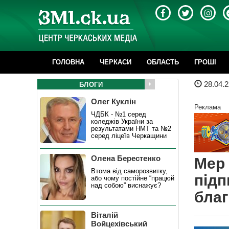
ГОЛОВНА
ЧЕРКАСИ
ОБЛАСТЬ
ГРОШІ
28.04.2
БЛОГИ
Олег Куклін
Реклама
ЧДБК - №1 серед
коледжів України за
результатами НМТ та №2
серед ліцеїв Черкащини
Олена Берестенко
Мер 
Втома від саморозвитку,
підп
або чому постійне “працюй
над собою” виснажує?
благ
Віталій
Войцехівський