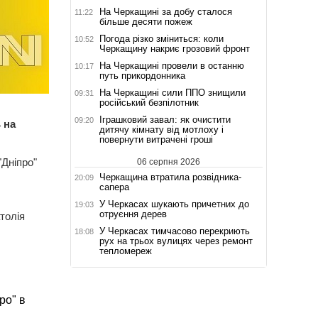
На Черкащині за добу сталося
11:22
більше десяти пожеж
Погода різко зміниться: коли
10:52
Черкащину накриє грозовий фронт
На Черкащині провели в останню
10:17
путь прикордонника
На Черкащині сили ППО знищили
09:31
російський безпілотник
Іграшковий завал: як очистити
09:20
 на
дитячу кімнату від мотлоху і
повернути витрачені гроші
Дніпро"
06 серпня 2026
Черкащина втратила розвідника-
20:09
сапера
У Черкасах шукають причетних до
19:03
отруєння дерев
толія
У Черкасах тимчасово перекриють
18:08
рух на трьох вулицях через ремонт
тепломереж
ро" в