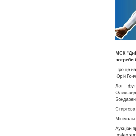
МСК "Дні
потреби 
Про це на
Юрій Гон
Лот – фут
Олександр
Бондарен
Стартова ц
Мінімальн
Аукціон п
Instagram