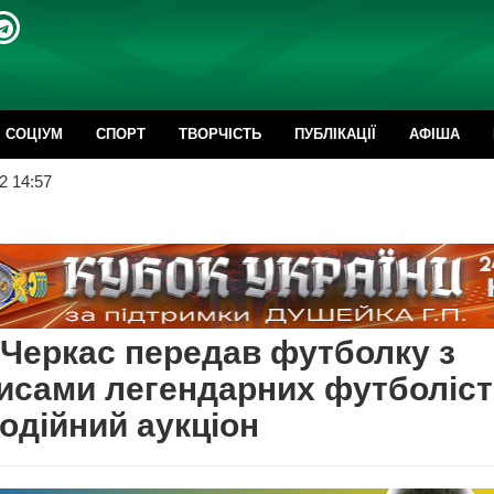
CОЦІУМ
СПОРТ
ТВОРЧІСТЬ
ПУБЛІКАЦІЇ
АФІША
2 14:57
Черкас передав футболку з
исами легендарних футболіст
одійний аукціон