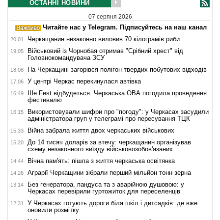
ОСТАННІ НОВИНИ
07 серпня 2026
Читайте нас у Telegram. Підписуйтесь на наш канал
Черкащанин незаконно виловив 70 кілограмів риби
20:01
Військовий із Чорнобая отримав "Срібний хрест" від
19:05
Головнокомандувача ЗСУ
На Черкащині загорівся полігон твердих побутових відходів
18:08
У центрі Черкас перекинулася автівка
17:06
Ше.Fest відбудеться: Черкаська ОВА погодила проведення
16:49
фестивалю
Використовували шифри про "погоду": у Черкасах засудили
16:15
адміністратора груп у телеграмі про пересування ТЦК
Війна забрала життя двох черкаських військових
15:33
До 14 тисяч доларів за втечу: черкащанин організував
15:20
схему незаконного виїзду військовозобов'язаних
Вічна пам'ять: пішла з життя черкаська освітянка
14:44
Аграрії Черкащини зібрали перший мільйон тонн зерна
14:26
Без генератора, пандуса та з аварійною душовою: у
13:14
Черкасах перевірили гуртожиток для переселенців
У Черкасах готують дороги біля шкіл і дитсадків: де вже
12:31
оновили розмітку