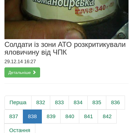
Солдати із зони АТО розкритикували
яловичину від ЧПК
29.12.14 16:27
Детальніше
Перша
832
833
834
835
836
837
838
839
840
841
842
Остання