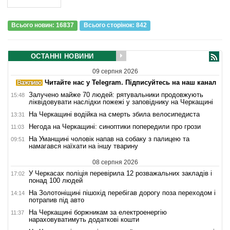
Всього новин: 16837
Всього сторiнок: 842
ОСТАННІ НОВИНИ
09 серпня 2026
Читайте нас у Telegram. Підписуйтесь на наш канал
Залучено майже 70 людей: рятувальники продовжують
15:48
ліквідовувати наслідки пожежі у заповіднику на Черкащині
На Черкащині водійка на смерть збила велосипедиста
13:31
Негода на Черкащині: синоптики попередили про грози
11:03
На Уманщині чоловік напав на собаку з палицею та
09:51
намагався наїхати на іншу тварину
08 серпня 2026
У Черкасах поліція перевірила 12 розважальних закладів і
17:02
понад 100 людей
На Золотоніщині пішохід перебігав дорогу поза переходом і
14:14
потрапив під авто
На Черкащині боржникам за електроенергію
11:37
нараховуватимуть додаткові кошти