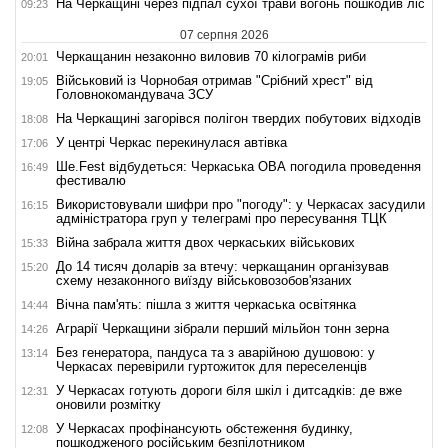
На Черкащині через підпал сухої трави вогонь пошкодив ліс
09:23
07 серпня 2026
Черкащанин незаконно виловив 70 кілограмів риби
20:01
Військовий із Чорнобая отримав "Срібний хрест" від
19:05
Головнокомандувача ЗСУ
На Черкащині загорівся полігон твердих побутових відходів
18:08
У центрі Черкас перекинулася автівка
17:06
Ше.Fest відбудеться: Черкаська ОВА погодила проведення
16:49
фестивалю
Використовували шифри про "погоду": у Черкасах засудили
16:15
адміністратора груп у телеграмі про пересування ТЦК
Війна забрала життя двох черкаських військових
15:33
До 14 тисяч доларів за втечу: черкащанин організував
15:20
схему незаконного виїзду військовозобов'язаних
Вічна пам'ять: пішла з життя черкаська освітянка
14:44
Аграрії Черкащини зібрали перший мільйон тонн зерна
14:26
Без генератора, пандуса та з аварійною душовою: у
13:14
Черкасах перевірили гуртожиток для переселенців
У Черкасах готують дороги біля шкіл і дитсадків: де вже
12:31
оновили розмітку
У Черкасах профінансують обстеження будинку,
12:08
пошкодженого російським безпілотником