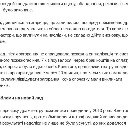
 людей і не дати вогню знищити сцену, обладнання, реквізит і ве
— було виконане.
, дивлячись на згарище, що залишилося посеред приміщення др
 головного рятувальника області складно погодитися. Та коли ск
фактори, що вплинули на наслідки, не складно дійти висновку, що
ше.
д, після загорання не спрацювала пожежна сигналізація та сис
ного пожежогасіння. Як з’ясувалося, через брак коштів на оплат
, їх просто було відключено. Крім того, працівники театру повід
иків про пригоду лише через 20 хвилин, протягом яких намагали
силами ліквідувати загорання, хоча спочатку мали викликати
иків.
облеми на новий лад
перевірку драмтеатру пожежники проводили у 2013 році. Вже то
 низку порушень, проте обмежилися штрафом, який виписали ди
В результаті недоліки не лише не були усунуті, до них додалося