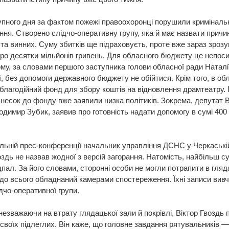
пного дня за фактом пожежі правоохоронці порушили криміналь
ня. Створено слідчо-оперативну групу, яка й має назвати причи
та винних. Суму збитків ще підраховуєть, проте вже зараз зрозу
ро десятки мільйонів гривень. Для обласного бюджету це непос
ому, за словами першого заступника голови обласної ради Наталі
, без допомоги державного бюджету не обійтися. Крім того, в обл
благодійний фонд для збору коштів на відновлення драмтеатру.
несок до фонду вже заявили низка політиків. Зокрема, депутат 
димир Зубик, заявив про готовність надати допомогу в сумі 400
льній прес-конференції начальник управління ДСНС у Черкаські
оздь не назвав жодної з версій загорання. Натомість, найбільш с
дпал. За його словами, сторонні особи не могли потрапити в гля
 до всього обладнаний камерами спостереження. Їхні записи вив
дчо-оперативної групи.
незважаючи на втрату глядацької зали й покрівлі, Віктор Гвоздь 
ї своїх підлеглих. Він каже, що головне завдання рятувальників —