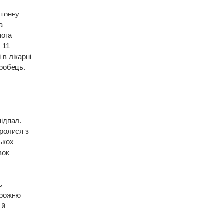
етонну
а
мога
 11
 в лікарні
робець.
ідпал.
оролися з
ькох
вок
ь
орожню
 й