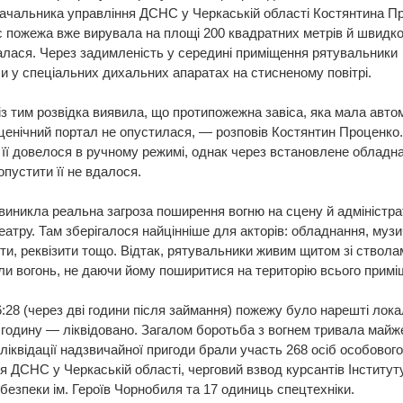
ачальника управління ДСНС у Черкаській області Костянтина П
с пожежа вже вирувала на площі 200 квадратних метрів й швидк
лася. Через задимленість у середині приміщення рятувальники
 у спеціальних дихальних апаратах на стисненому повітрі.
з тим розвідка виявила, що протипожежна завіса, яка мала авто
ценічний портал не опустилася, — розповів Костянтин Проценко
її довелося в ручному режимі, однак через встановлене обладн
опустити її не вдалося.
виникла реальна загроза поширення вогню на сцену й адміністр
еатру. Там зберігалося найцінніше для акторів: обладнання, музи
ти, реквізити тощо. Відтак, рятувальники живим щитом зі ствола
и вогонь, не даючи йому поширитися на територію всього примі
:28 (через дві години після займання) пожежу було нарешті лока
годину — ліквідовано. Загалом боротьба з вогнем тривала майж
 ліквідації надзвичайної пригоди брали участь 268 осіб особовог
я ДСНС у Черкаській області, черговий взвод курсантів Інститут
безпеки ім. Героїв Чорнобиля та 17 одиниць спецтехніки.