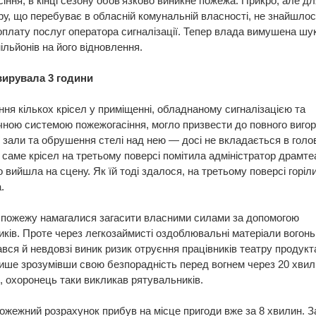
іння, в кінці сезону обов’язково виникне пожежа. Прикро, але дл
у, що перебуває в обласній комунальній власності, не знайшлос
оплату послуг оператора сигналізації. Тепер влада вимушена шу
ільйонів на його відновлення.
ирувала 3 години
ння кількох крісел у приміщенні, обладнаному сигналізацією та
ною системою пожежогасіння, могло призвести до повного виго
 зали та обрушення стелі над нею — досі не вкладається в голов
саме крісел на третьому поверсі помітила адміністратор драмтеа
 вийшла на сцену. Як їй тоді здалося, на третьому поверсі горіл
.
 пожежу намагалися загасити власними силами за допомогою
иків. Проте через легкозаймисті оздоблювальні матеріали вогон
ся й невдовзі виник ризик отруєння працівників театру продук
Лише зрозумівши свою безпорадність перед вогнем через 20 хвил
, охоронець таки викликав рятувальників.
жежний розрахунок прибув на місце пригоди вже за 8 хвилин. 