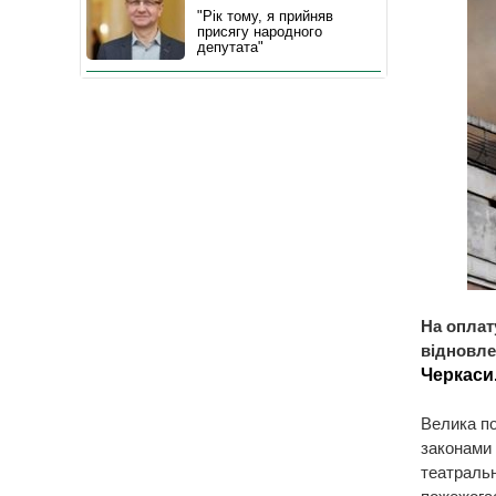
"Рік тому, я прийняв
присягу народного
депутата"
На оплат
відновле
Черкаси
Велика по
законами
театральн