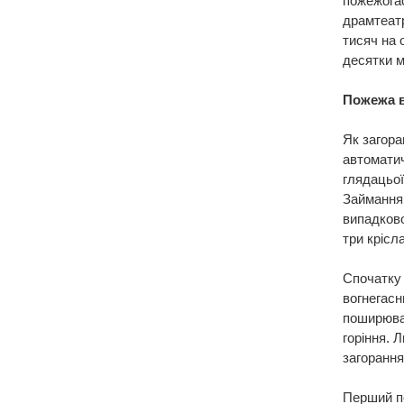
пожежогас
драмтеатр
тисяч на 
десятки м
Пожежа в
Як загора
автоматич
глядацьої
Займання 
випадково
три крісла
Спочатку
вогнегасн
поширював
горіння. 
загорання
Перший по