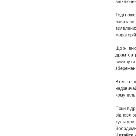
відключен
Тоді поже
навіть не
виявлених
мораторій
Що ж, вих
драмтеатр
вимкнути 
збереженн
Втім, те,
надзвича
комунальн
Поки підр
відновлюв
культури 
Володимир
Читайте 