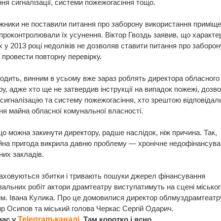
ня сигналізації, системи пожежогасіння тощо.
жники не поставили питання про заборону використання приміще
 проконтролювали їх усунення. Віктор Гвоздь заявив, що характе
 у 2013 році недоліків не дозволяв ставити питання про заборону
 провести повторну перевірку.
одить, винним в усьому вже зараз роблять директора обласного
у, адже хто ще не затвердив інструкції на випадок пожежі, дозв
сигналізацію та систему пожежогасіння, хто зрештою відповідал
я майна обласної комунальної власності.
 що можна закинути директору, радше наслідок, ніж причина. Так,
йна пригода викрила давню проблему — хронічне недофінансува
их закладів.
аховуються збитки і тривають пошуки джерел фінансування
альних робіт актори драмтеатру виступатимуть на сцені місько
ім. Івана Кулика. Про це домовилися директор облмуздрамтеатр
 Осипов та міський голова Черкас Сергій Одарич.
нас у
Telegram-каналі
. Там коротко і ясно.