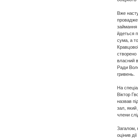
Вже насту
проваджен
займання 
йдеться п
сума, а т
Кравцової
створено 
власний в
Ради Воло
гривень.
На спеціа
Віктор Гв
назвав пі
зал, який
члени слі
Загалом, 
оцінив ді