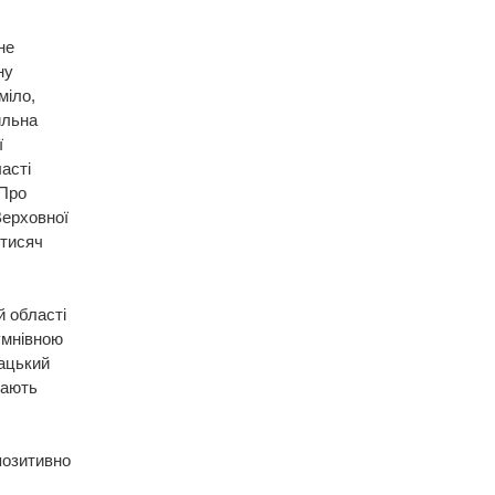
не
ну
міло,
ильна
ї
асті
 Про
Верховної
 тисяч
й області
умнівною
дацький
чають
позитивно