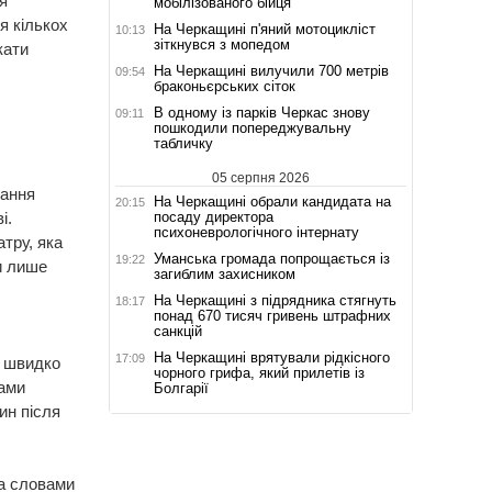
я
мобілізованого бійця
я кількох
На Черкащині п'яний мотоцикліст
10:13
зіткнувся з мопедом
кати
На Черкащині вилучили 700 метрів
09:54
браконьєрських сіток
В одному із парків Черкас знову
09:11
пошкодили попереджувальну
табличку
05 серпня 2026
рання
На Черкащині обрали кандидата на
20:15
посаду директора
і.
психоневрологічного інтернату
тру, яка
Уманська громада попрощається із
19:22
и лише
загиблим захисником
На Черкащині з підрядника стягнуть
18:17
понад 670 тисяч гривень штрафних
санкцій
На Черкащині врятували рідкісного
17:09
ь швидко
чорного грифа, який прилетів із
тами
Болгарії
ин після
За словами