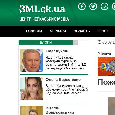
ГОЛОВНА
ЧЕРКАСИ
ОБЛАСТЬ
ГРОШІ
09.07.1
БЛОГИ
Олег Куклін
Реклама
ЧДБК - №1 серед
коледжів України за
результатами НМТ та №2
серед ліцеїв Черкащини
Олена Берестенко
Поже
Втома від саморозвитку,
або чому постійне “працюй
над собою” виснажує?
Віталій
Войцехівський