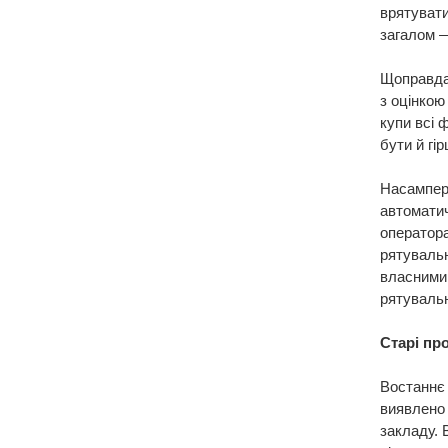
врятувати
загалом 
Щоправда
з оцінкою
купи всі 
бути й гір
Насампере
автоматич
оператора
рятувальн
власними 
рятувальн
Старі пр
Востаннє 
виявлено
закладу. 