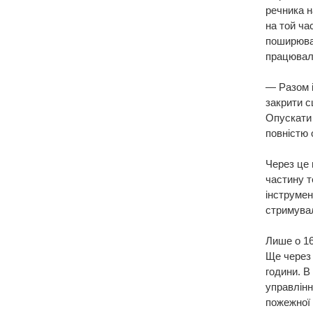
речника н
на той ча
поширюва
працювали
— Разом і
закрити с
Опускати 
повністю 
Через це 
частину т
інструмен
стримувал
Лише о 16
Ще через 
години. В
управлінн
пожежної 