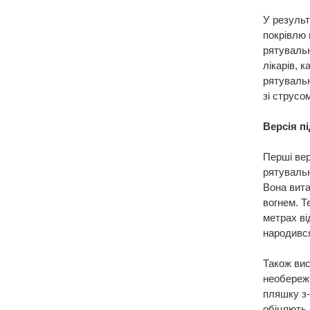
У результ
покрівлю 
рятувальн
лікарів, 
рятувальн
зі струсо
Версія п
Перші вер
рятувальн
Вона вита
вогнем. Т
метрах ві
народивс
Також вис
необережн
пляшку з-
обіцяють 