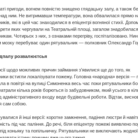
аті пригоди, вогнем повністю знищено глядацьку залу, а також б
над ним. Не витримавши температури, вона обвалилася прямо н
иків, які в цей час знаходилися в епіцентрі вогняної стихії. Допо
карети яких чергували на Театральній площі, загалом знадобилася
икам. Чотирьох з них, з ознаками перегріву, госпіталізовано. Нині
м мозку перебуває один рятувальник — полковник Олександр Го
ідпалу розвалюєтсья
сії щодо можливих причин займання з’явилися ще до того, як
ики встигли локалізувати пожежу. Головна «народна» версія — п
ла в повітрі на вулиці Симоненка весь час поки рятувальники б
еатрали кілька років борються із забудовником, який усього в кіл
д адміністративного входу веде будівельні роботи. Відтак, висно
я сам собою.
увалися й інші версії: коротке замкнення, падіння люстри й навіт
ість під час паління. До речі, біля епіцентру пожежі виявлено п
під коньяку та попільничку. Рятувальники не виключають жодної
назвати істину причину вже цього тижня.