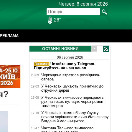
Четвер, 6 серпня 2026
26°
РЕКЛАМА
ОСТАННІ НОВИНИ
06 серпня 2026
Читайте нас у Telegram.
Підписуйтесь на наш канал
Черкащина втратила розвідника-
20:09
сапера
У Черкасах шукають причетних до
19:03
отруєння дерев
я?
У Черкасах тимчасово перекриють
18:08
рух на трьох вулицях через ремонт
тепломереж
У Черкасах після обвалу ґрунту
17:19
почали укріплювати схил біля скверу
Богдана Хмельницького
Частина Тального тимчасово
16:47