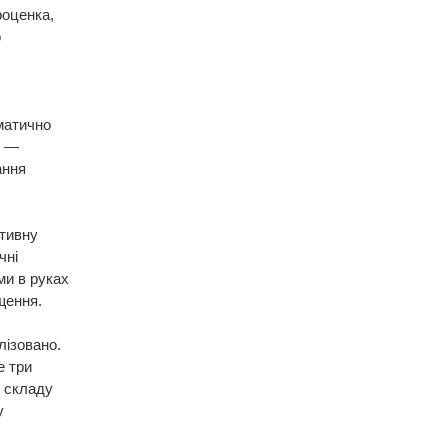
роценка,
о
матично
. —
ання
ативну
чні
ми в руках
щення.
лізовано.
е три
о складу
у