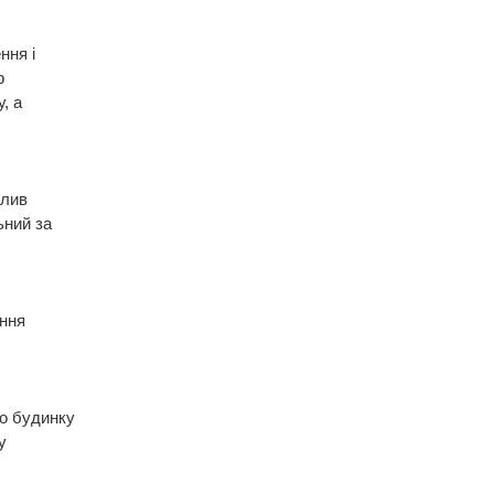
ння і
р
, а
олив
ьний за
ння
го будинку
у