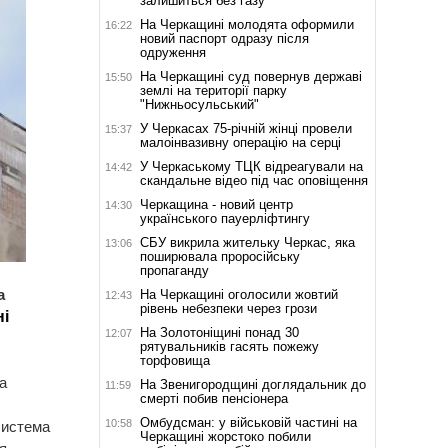
залишиться без газу
На Черкащині молодята оформили
16:22
новий паспорт одразу після
одруження
На Черкащині суд повернув державі
15:50
землі на території парку
"Нижньосульський"
У Черкасах 75-річній жінці провели
15:37
малоінвазивну операцію на серці
У Черкаському ТЦК відреагували на
14:42
скандальне відео під час оповіщення
Черкащина - новий центр
14:30
українського пауерліфтингу
СБУ викрила жительку Черкас, яка
13:06
поширювала проросійську
пропаганду
а
На Черкащині оголосили жовтий
12:43
рівень небезпеки через грози
ні
На Золотоніщині понад 30
12:07
рятувальників гасять пожежу
торфовища
а
На Звенигородщині доглядальник до
11:59
смерті побив пенсіонера
Омбудсман: у військовій частині на
10:58
система
Черкащині жорстоко побили