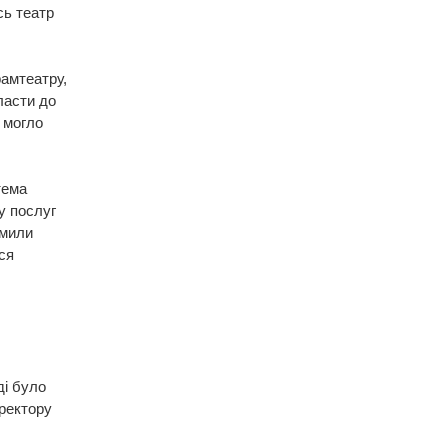
сь театр
амтеатру,
ласти до
 могло
тема
у послуг
омили
ся
ді було
ректору