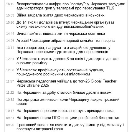
Використовували шифри про "погоду": у Черкасах засудили
16:15
адміністратора груп у телеграмі про пересування ТЦК
Війна забрала життя двох черкаських військових
15:33
До 14 тисяч доларів за втечу: черкащанин організував
15:20
схему незаконного виїзду військовозобов'язаних
Вічна пам'ять: пішла з життя черкаська освітянка
14:44
Аграрії Черкащини зібрали перший мільйон тонн зерна
14:26
Без генератора, пандуса та з аварійною душовою: у
13:14
Черкасах перевірили гуртожиток для переселенців
У Черкасах готують дороги біля шкіл і дитсадків: де вже
12:31
оновили розмітку
У Черкасах профінансують обстеження будинку,
12:08
пошкодженого російським безпілотником
Черкаська педагогиня увійшла до топ-25 Global Teacher
11:57
Prize Ukraine 2026
На Черкащині за добу сталося більше десяти пожеж
11:22
Погода різко зміниться: коли Черкащину накриє грозовий
10:52
фронт
На Черкащині провели в останню путь прикордонника
10:17
На Черкащині сили ППО знищили російський безпілотник
09:31
Іграшковий завал: як очистити дитячу кімнату від мотлоху і
09:20
повернути витрачені гроші