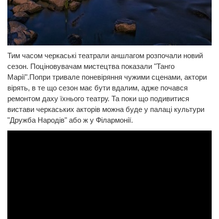
Тим часом черкаські театрали аншлагом розпочали новий
сезон. Поціновувачам мистецтва показали "Танго
Марії".Попри тривале поневіряння чужими сценами, актори
вірять, в те що сезон має бути вдалим, адже почався
ремонтом даху їхнього театру. Та поки що подивитися
вистави черкаських акторів можна буде у палаці культури
"Дружба Народів" або ж у Філармонії.