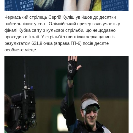
Черкаський стрілець Сергій Куліш увійшов до десятки
найсильніших у світі. Олімпійський призер взяв участь у
фіналі Кубка світу з кульової стрільби, що нещодавно
проходив в Італії. У стрільбі з гвинтівки черкащанин із
результатом 621,8 очка (вправа ГП-6) посів десяте
особисте місце.