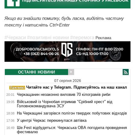
Якщо ви знайшли помилку, будь ласка, виділіть частину
тексту і натисніть Ctrl+Enter
#Черкаси
#позитивні новини
#перемога
Реклама
ОСТАННІ НОВИНИ
07 серпня 2026
Читайте нас у Telegram. Підписуйтесь на наш канал
Черкащанин незаконно виловив 70 кілограмів риби
20:01
Військовий із Чорнобая отримав "Срібний хрест" від
19:05
Головнокомандувача ЗСУ
На Черкащині загорівся полігон твердих побутових відходів
18:08
У центрі Черкас перекинулася автівка
17:06
Ше.Fest відбудеться: Черкаська ОВА погодила проведення
16:49
фестивалю