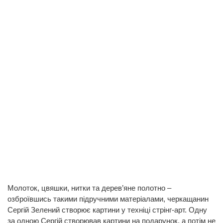
Молоток, цвяшки, нитки та дерев’яне полотно –
озброївшись такими підручними матеріалами, черкащанин
Сергій Зелений створює картини у техніці стрінг-арт. Одну
за одною Сергій створював картини на подарунок, а потім не