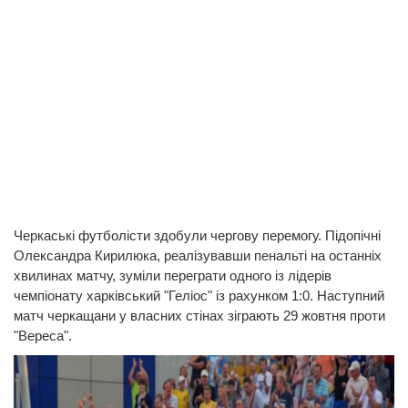
Черкаські футболісти здобули чергову перемогу. Підопічні
Олександра Кирилюка, реалізувавши пенальті на останніх
хвилинах матчу, зуміли переграти одного із лідерів
чемпіонату харківський "Геліос" із рахунком 1:0. Наступний
матч черкащани у власних стінах зіграють 29 жовтня проти
"Вереса".