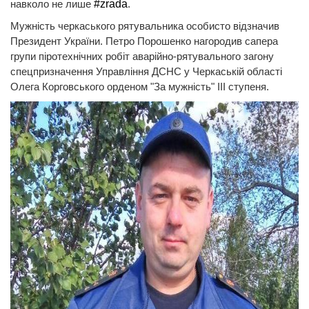
навколо не лише
#zrada
.
Мужність черкаського рятувальника особисто відзначив
Президент України. Петро Порошенко нагородив сапера
групи піротехнічних робіт аварійно-рятувального загону
спецпризначення Управління ДСНС у Черкаській області
Олега Корговського орденом "За мужність" III ступеня.