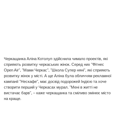
Черкащанка Аліна Котолуп здійснила чимало проектів, які
сприяють розвитку черкаських жінок. Серед них "Фітнес
Open Air", "Мами Черкас", "Школа Супер няні", які сприяють
розвитку жінок у місті. А ще Аліна була обличчям рекламної
кампанії "Нескафе", має досвід подорожей Індією та хоче
створити перший у Черкасах мурал. "Мені в житті не
вистачає барв", – каже черкащанка та сміливо змінює місто
на краще.