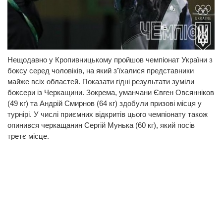
Нещодавно у Кропивницькому пройшов чемпіонат України з
боксу серед чоловіків, на який з'їхалися представники
майже всіх областей. Показати гідні результати зуміли
боксери із Черкащини. Зокрема, уманчани Євген Овсянніков
(49 кг) та Андрій Смирнов (64 кг) здобули призові місця у
турнірі. У числі приємних відкритів цього чемпіонату також
опинився черкащанин Сергій Мунька (60 кг), який посів
третє місце.