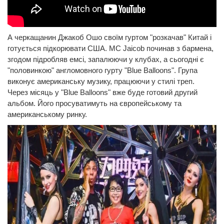
А черкащанин Джакоб Ошо своїм гуртом "розкачав" Китай і
готується підкорювати США. MC Jaicob починав з бармена,
згодом підробляв емсі, запалюючи у клубах, а сьогодні є
"половинкою" англомовного гурту "Blue Balloons". Група
виконує американську музику, працюючи у стилі треп.
Через місяць у "Blue Balloons" вже буде готовий другий
альбом. Його просуватимуть на європейському та
американському ринку.