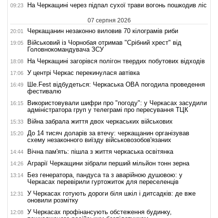
На Черкащині через підпал сухої трави вогонь пошкодив ліс
09:23
07 серпня 2026
Черкащанин незаконно виловив 70 кілограмів риби
20:01
Військовий із Чорнобая отримав "Срібний хрест" від
19:05
Головнокомандувача ЗСУ
На Черкащині загорівся полігон твердих побутових відходів
18:08
У центрі Черкас перекинулася автівка
17:06
Ше.Fest відбудеться: Черкаська ОВА погодила проведення
16:49
фестивалю
Використовували шифри про "погоду": у Черкасах засудили
16:15
адміністратора груп у телеграмі про пересування ТЦК
Війна забрала життя двох черкаських військових
15:33
До 14 тисяч доларів за втечу: черкащанин організував
15:20
схему незаконного виїзду військовозобов'язаних
Вічна пам'ять: пішла з життя черкаська освітянка
14:44
Аграрії Черкащини зібрали перший мільйон тонн зерна
14:26
Без генератора, пандуса та з аварійною душовою: у
13:14
Черкасах перевірили гуртожиток для переселенців
У Черкасах готують дороги біля шкіл і дитсадків: де вже
12:31
оновили розмітку
У Черкасах профінансують обстеження будинку,
12:08