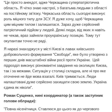
“Це просто анекдот, адже Черкащина суперпатріотична
область. Я чітко знаю настрої, з багатьма людьми з області
на постійному зв’язку. Черкаська область сьогодні виконує
роль міцного тилу для ЗСУ. Я дуже хочу, щоб Черкащина
цим міцним тилом і залишилася. Зараз дуже серйозний
патріотичний підйом у людей. Деякі люди, від яких я навіть
не чекав, враз зайняли проукраїнську позицію. Тому тут
окупантам точно не раді.
Я наразі знаходжуся у місті Києві в лавах київського
добровольчого формування “Свободи”, яке було утворено з
перших днів масштабної війни росії проти України. Цей
підрозділ виконує різноманітні завдання на околицях Києва,
так і за межами. Cитуація у столиці складна, але ні про яке
оточення не йде мова взагалі. Київ тримається. Люди
налаштовані дуже серйозно захищати свою землю. Україна
єдина як ніколи”.
Роман Сущенко, нині координатор (а також заступник
голови облради):
"Повна нісенітниця. Ставлюся до цього як до чергового