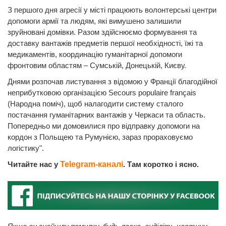
З першого дня агресії у місті працюють волонтерські центри
допомоги армії та людям, які вимушено залишили
зруйновані домівки. Разом здійснюємо формування та
доставку вантажів предметів першої необхідності, їжі та
медикаментів, координацію гуманітарної допомоги
фронтовим областям – Сумській, Донецькій, Києву.
Днями розпочав листування з відомою у Франції благодійної
неприбутковою організацією Secours populaire français
(Народна поміч), щоб налагодити систему сталого
постачання гуманітарних вантажів у Черкаси та область.
Попередньо ми домовилися про відправку допомоги на
кордон з Польщею та Румунією, зараз прораховуємо
логістику".
Читайте нас у
Telegram-каналі
. Там коротко і ясно.