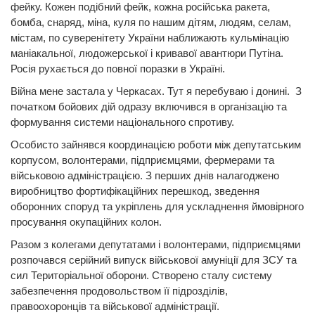
фейку. Кожен подібний фейк, кожна російська ракета,
бомба, снаряд, міна, куля по нашим дітям, людям, селам,
містам, по суверенітету України наближають кульмінацію
маніакальної, людожерської і кривавої авантюри Путіна.
Росія рухається до повної поразки в Україні.
Війна мене застала у Черкасах. Тут я перебуваю і донині. З
початком бойових дій одразу включився в організацію та
формування системи національного спротиву.
Особисто зайнявся координацією роботи між депутатським
корпусом, волонтерами, підприємцями, фермерами та
військовою адміністрацією. З перших днів налагоджено
виробництво фортифікаційних перешкод, зведення
оборонних споруд та укріплень для ускладнення ймовірного
просування окупаційних колон.
Разом з колегами депутатами і волонтерами, підприємцями
розпочався серійний випуск військової амуніції для ЗСУ та
сил Територіальної оборони. Створено сталу систему
забезпечення продовольством її підрозділів,
правоохоронців та військової адміністрації.