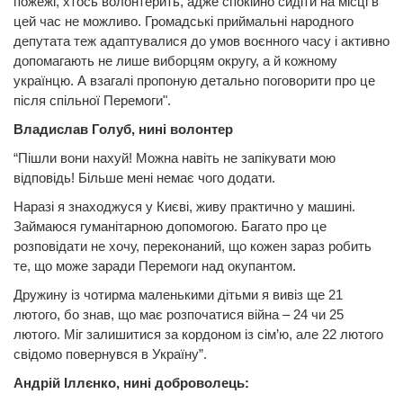
пожежі, хтось волонтерить, адже спокійно сидіти на місці в
цей час не можливо. Громадські приймальні народного
депутата теж адаптувалися до умов воєнного часу і активно
допомагають не лише виборцям округу, а й кожному
українцю. А взагалі пропоную детально поговорити про це
після спільної Перемоги".
Владислав Голуб, нині волонтер
“Пішли вони нахуй! Можна навіть не запікувати мою
відповідь! Більше мені немає чого додати.
Наразі я знаходжуся у Києві, живу практично у машині.
Займаюся гуманітарною допомогою. Багато про це
розповідати не хочу, переконаний, що кожен зараз робить
те, що може заради Перемоги над окупантом.
Дружину із чотирма маленькими дітьми я вивіз ще 21
лютого, бо знав, що має розпочатися війна – 24 чи 25
лютого. Міг залишитися за кордоном із сім’ю, але 22 лютого
свідомо повернувся в Україну”.
Андрій Іллєнко, нині доброволець: