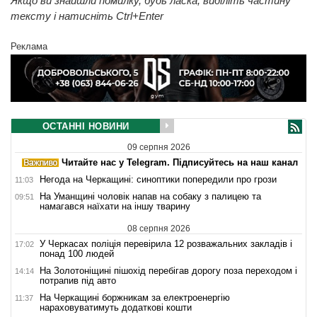
Якщо ви знайшли помилку, будь ласка, виділіть частину
тексту і натисніть Ctrl+Enter
Реклама
ОСТАННІ НОВИНИ
09 серпня 2026
Читайте нас у Telegram. Підписуйтесь на наш канал
Негода на Черкащині: синоптики попередили про грози
11:03
На Уманщині чоловік напав на собаку з палицею та
09:51
намагався наїхати на іншу тварину
08 серпня 2026
У Черкасах поліція перевірила 12 розважальних закладів і
17:02
понад 100 людей
На Золотоніщині пішохід перебігав дорогу поза переходом і
14:14
потрапив під авто
На Черкащині боржникам за електроенергію
11:37
нараховуватимуть додаткові кошти