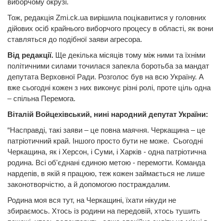
виборчому окрузі.
Тож, редакція Zmi.ck.ua вирішила поцікавитися у головних
дійових осіб крайнього виборчого процесу в області, як вони
ставляться до подібної заяви агресора.
Від редакції.
Ще декілька місяців тому між ними та їхніми
політичними силами точилася запекла боротьба за мандат
депутата Верховної Ради. Розголос був на всю Україну. А
вже сьогодні кожен з них виконує різні ролі, проте ціль одна
– спільна Перемога.
Віталій Войцехівський, нині народний депутат України:
“Насправді, такі заяви – це повна маячня. Черкащина – це
патріотичний край. Іншого просто бути не може. Сьогодні
Черкащина, як і Херсон, і Суми, і Харків - одна патріотична
родина. Всі об'єднані єдиною метою - перемогти. Команда
нардепів, в якій я працюю, теж кожен займається не лише
законотворчістю, а й допомогою постраждалим.
Родина моя вся тут, на Черкащині, їхати нікуди не
збираємось. Хтось із родини на передовій, хтось тушить