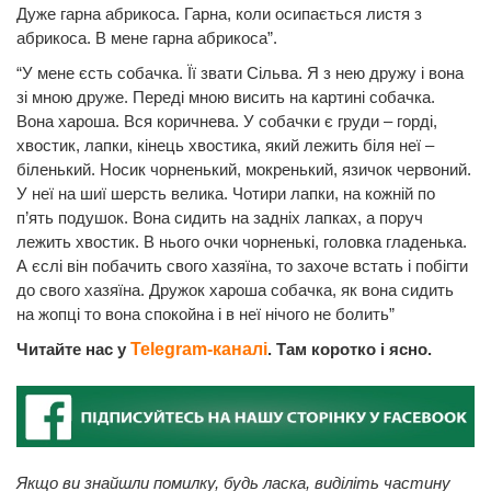
Дуже гарна абрикоса. Гарна, коли осипається листя з
абрикоса. В мене гарна абрикоса”.
“У мене єсть собачка. Її звати Сільва. Я з нею дружу і вона
зі мною друже. Переді мною висить на картині собачка.
Вона хароша. Вся коричнева. У собачки є груди – горді,
хвостик, лапки, кінець хвостика, який лежить біля неї –
біленький. Носик чорненький, мокренький, язичок червоний.
У неї на шиї шерсть велика. Чотири лапки, на кожній по
п’ять подушок. Вона сидить на задніх лапках, а поруч
лежить хвостик. В нього очки чорненькі, головка гладенька.
А єслі він побачить свого хазяїна, то захоче встать і побігти
до свого хазяїна. Дружок хароша собачка, як вона сидить
на жопці то вона спокойна і в неї нічого не болить”
Читайте нас у
Telegram-каналі
. Там коротко і ясно.
Якщо ви знайшли помилку, будь ласка, виділіть частину