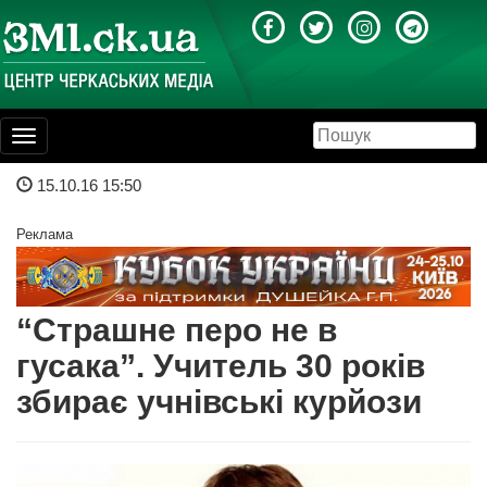
Toggle
navigation
15.10.16 15:50
Реклама
“Страшне перо не в
гусака”. Учитель 30 років
збирає учнівські курйози