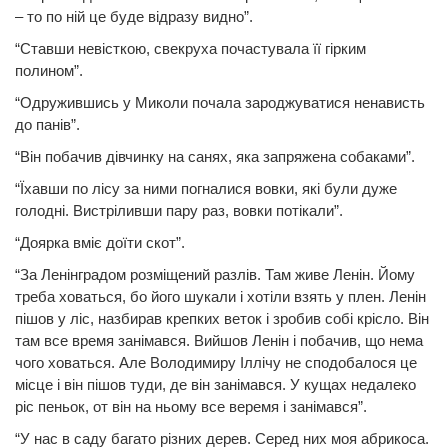
– то по ній це буде відразу видно”.
“Ставши невісткою, свекруха почастувала її гірким
полином”.
“Одружившись у Миколи почала зароджуватися ненависть
до панів”.
“Він побачив дівчинку на санях, яка запряжена собаками”.
“Їхавши по лісу за ними погналися вовки, які були дуже
голодні. Вистріливши пару раз, вовки потікали”.
“Доярка вміє доїти скот”.
“За Ленінградом розміщений разлів. Там живе Ленін. Йому
треба ховаться, бо його шукали і хотіли взять у плен. Ленін
пішов у ліс, назбирав крепких веток і зробив собі крісло. Він
там все время занімався. Вийшов Ленін і побачив, що нема
чого ховаться. Але Володимиру Іллічу не сподобалося це
місце і він пішов туди, де він занімався. У кущах недалеко
ріс пеньок, от він на ньому все веремя і занімався”.
“У нас в саду багато різних дерев. Серед них моя абрикоса.