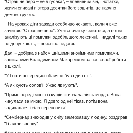
“Страшне перо – не в гусака”, – впевнений він, і нотатки,
якими списані півтора десятки його зошитів, це наочно
демонструють.
– На уроках діти завжди особливо чекають, коли я вже
зачитаю “Страшне перо”. Учні спочатку сміються, а потім
аналізують ці помилки, здебільшого лексичні, і надалі таких
не допускають, – пояснює педагог.
Далі – добірка з найсмішнішими анонімними помилками,
записаними Володимиром Макаренком за час своєї роботи
в школі.
“У Гонти посередині обличчя був один ніс”.
“А як кують солов’ї! Ужас як кують”.
“Прямо переді мною із кущів стирчала чіясь морда. Вона
кинулася за мною. Я довго од неї тікав, потім вона
задихалася і сіла перепочити”.
“Сембернар знаходив у снігу замерзавшу людину, роздирав
її і лягав зверху”.