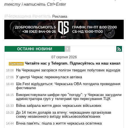
тексту і натисніть Ctrl+Enter
#Черкащина
#вчитель
Реклама
ОСТАННІ НОВИНИ
07 серпня 2026
Читайте нас у Telegram. Підписуйтесь на наш канал
На Черкащині загорівся полігон твердих побутових відходів
18:08
У центрі Черкас перекинулася автівка
17:06
Ше.Fest відбудеться: Черкаська ОВА погодила проведення
16:49
фестивалю
Використовували шифри про "погоду": у Черкасах засудили
16:15
адміністратора груп у телеграмі про пересування ТЦК
Війна забрала життя двох черкаських військових
15:33
До 14 тисяч доларів за втечу: черкащанин організував
15:20
схему незаконного виїзду військовозобов'язаних
Вічна пам'ять: пішла з життя черкаська освітянка
14:44