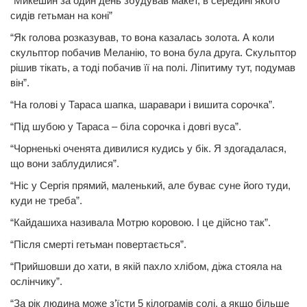
“Микешин за один день збудував макет, в середині якого
сидів гетьман на коні”
“Як голова розказував, то вона казалась золота. А коли
скульптор побачив Меланію, то вона була друга. Скульптор
рішив тікать, а тоді побачив її на полі. Ліпитиму тут, подумав
він”.
“На голові у Тараса шапка, шаравари і вишита сорочка”.
“Під шубою у Тараса – біла сорочка і довгі вуса”.
“Чорненькі оченята дивилися кудись у бік. Я здогадалася,
що вони заблудилися”.
“Ніс у Сергія прямий, маленький, але буває суне його туди,
куди не треба”.
“Кайдашиха називала Мотрю коровою. І це дійсно так”.
“Після смерті гетьман повертається”.
“Прийшовши до хати, в якій пахло хлібом, діжа стояла на
ослінчику”.
“За рік людина може з’їсти 5 кілограмів солі, а якщо більше