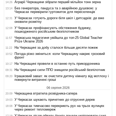
Аграрії Черкащини зібрали перший мільйон тонн зерна
14:26
Без генератора, пандуса та з аварійною душовою: у
13:14
Черкасах перевірили гуртожиток для переселенців
У Черкасах готують дороги біля шкіл і дитсадків: де вже
12:31
оновили розмітку
У Черкасах профінансують обстеження будинку,
12:08
пошкодженого російським безпілотником
Черкаська педагогиня увійшла до топ-25 Global Teacher
11:57
Prize Ukraine 2026
На Черкащині за добу сталося більше десяти пожеж
11:22
Погода різко зміниться: коли Черкащину накриє грозовий
10:52
фронт
На Черкащині провели в останню путь прикордонника
10:17
На Черкащині сили ППО знищили російський безпілотник
09:31
Іграшковий завал: як очистити дитячу кімнату від мотлоху і
09:20
повернути витрачені гроші
06 серпня 2026
Черкащина втратила розвідника-сапера
20:09
У Черкасах шукають причетних до отруєння дерев
19:03
У Черкасах тимчасово перекриють рух на трьох вулицях
18:08
через ремонт тепломереж
У Черкасах після обвалу ґрунту почали укріплювати схил
17:19