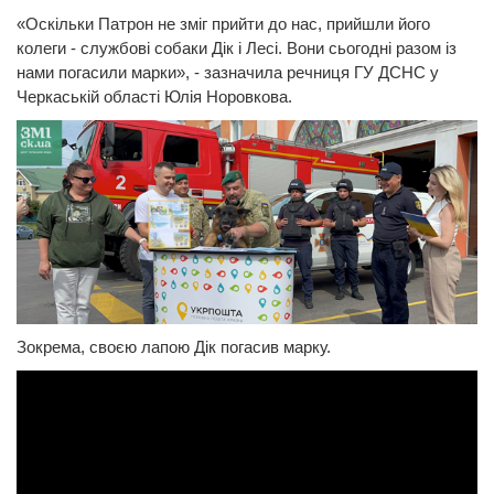
«Оскільки Патрон не зміг прийти до нас, прийшли його
колеги - службові собаки Дік і Лесі. Вони сьогодні разом із
нами погасили марки», - зазначила речниця ГУ ДСНС у
Черкаській області Юлія Норовкова.
Зокрема, своєю лапою Дік погасив марку.