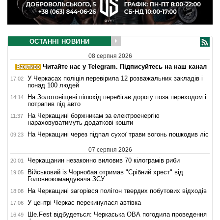
ОСТАННІ НОВИНИ
08 серпня 2026
Читайте нас у Telegram. Підписуйтесь на наш канал
У Черкасах поліція перевірила 12 розважальних закладів і
17:02
понад 100 людей
На Золотоніщині пішохід перебігав дорогу поза переходом і
14:14
потрапив під авто
На Черкащині боржникам за електроенергію
11:37
нараховуватимуть додаткові кошти
На Черкащині через підпал сухої трави вогонь пошкодив ліс
09:23
07 серпня 2026
Черкащанин незаконно виловив 70 кілограмів риби
20:01
Військовий із Чорнобая отримав "Срібний хрест" від
19:05
Головнокомандувача ЗСУ
На Черкащині загорівся полігон твердих побутових відходів
18:08
У центрі Черкас перекинулася автівка
17:06
Ше.Fest відбудеться: Черкаська ОВА погодила проведення
16:49