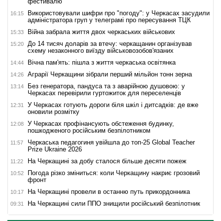
фестивалю
Використовували шифри про "погоду": у Черкасах засудили
16:15
адміністратора груп у телеграмі про пересування ТЦК
Війна забрала життя двох черкаських військових
15:33
До 14 тисяч доларів за втечу: черкащанин організував
15:20
схему незаконного виїзду військовозобов'язаних
Вічна пам'ять: пішла з життя черкаська освітянка
14:44
Аграрії Черкащини зібрали перший мільйон тонн зерна
14:26
Без генератора, пандуса та з аварійною душовою: у
13:14
Черкасах перевірили гуртожиток для переселенців
У Черкасах готують дороги біля шкіл і дитсадків: де вже
12:31
оновили розмітку
У Черкасах профінансують обстеження будинку,
12:08
пошкодженого російським безпілотником
Черкаська педагогиня увійшла до топ-25 Global Teacher
11:57
Prize Ukraine 2026
На Черкащині за добу сталося більше десяти пожеж
11:22
Погода різко зміниться: коли Черкащину накриє грозовий
10:52
фронт
На Черкащині провели в останню путь прикордонника
10:17
На Черкащині сили ППО знищили російський безпілотник
09:31