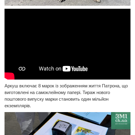
Аркуш включає 8 марок із зображенням життя Патрона, що
виготовлені на самоклейному папері. Тираж нового
поштового випуску марки становить один мільйон
екземплярів.