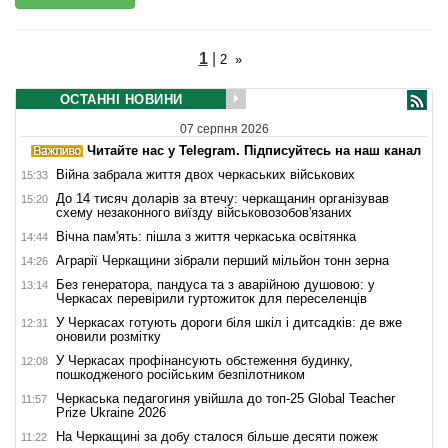
1
|
2
»
ОСТАННІ НОВИНИ
07 серпня 2026
Читайте нас у Telegram. Підписуйтесь на наш канал
Війна забрала життя двох черкаських військових
15:33
До 14 тисяч доларів за втечу: черкащанин організував
15:20
схему незаконного виїзду військовозобов'язаних
Вічна пам'ять: пішла з життя черкаська освітянка
14:44
Аграрії Черкащини зібрали перший мільйон тонн зерна
14:26
Без генератора, пандуса та з аварійною душовою: у
13:14
Черкасах перевірили гуртожиток для переселенців
У Черкасах готують дороги біля шкіл і дитсадків: де вже
12:31
оновили розмітку
У Черкасах профінансують обстеження будинку,
12:08
пошкодженого російським безпілотником
Черкаська педагогиня увійшла до топ-25 Global Teacher
11:57
Prize Ukraine 2026
На Черкащині за добу сталося більше десяти пожеж
11:22