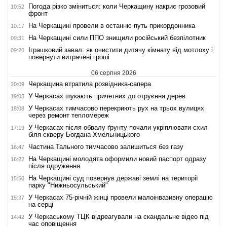
Погода різко зміниться: коли Черкащину накриє грозовий
10:52
фронт
На Черкащині провели в останню путь прикордонника
10:17
На Черкащині сили ППО знищили російський безпілотник
09:31
Іграшковий завал: як очистити дитячу кімнату від мотлоху і
09:20
повернути витрачені гроші
06 серпня 2026
Черкащина втратила розвідника-сапера
20:09
У Черкасах шукають причетних до отруєння дерев
19:03
У Черкасах тимчасово перекриють рух на трьох вулицях
18:08
через ремонт тепломереж
У Черкасах після обвалу ґрунту почали укріплювати схил
17:19
біля скверу Богдана Хмельницького
Частина Тального тимчасово залишиться без газу
16:47
На Черкащині молодята оформили новий паспорт одразу
16:22
після одруження
На Черкащині суд повернув державі землі на території
15:50
парку "Нижньосульський"
У Черкасах 75-річній жінці провели малоінвазивну операцію
15:37
на серці
У Черкаському ТЦК відреагували на скандальне відео під
14:42
час оповіщення